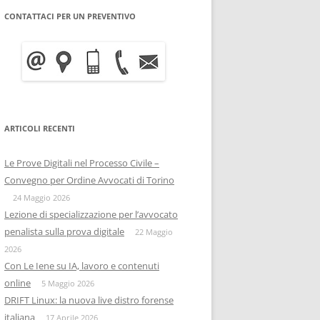
CONTATTACI PER UN PREVENTIVO
WRITE BLOCKER: COME
BITCOIN FORENSICS E
FUNZIONA, A COSA SERVE E
INTELLIGENCE SULLA
QUANTO COSTA
BLOCKCHAIN
INFORMATICA FORENSE
IISFA
MOBILE FORENSICS
ARTICOLI RECENTI
RIZIA WHATSAPP
PERSONE & PRIVACY
COPIA FORENSE
Le Prove Digitali nel Processo Civile –
RIZIA SU TELEGRAM
ONIF
CAPTATORE INFORMATICO
Convegno per Ordine Avvocati di Torino
OSINTITALIA
24 Maggio 2026
INFORMATICA GIURIDICA
Lezione di specializzazione per l’avvocato
penalista sulla prova digitale
DATA BREACH
22 Maggio
2026
DIGITAL FORENSICS
Con Le Iene su IA, lavoro e contenuti
online
5 Maggio 2026
DISTRIBUZIONE FORENSE
DRIFT Linux: la nuova live distro forense
italiana
17 Aprile 2026
COMPUTER FORENISCS