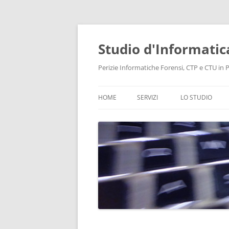
Vai
al
contenuto
Studio d'Informatic
Perizie Informatiche Forensi, CTP e CTU in Pr
HOME
SERVIZI
LO STUDIO
PERIZIE
LABORATORIO
CONSULENZA INFORMATICA
INTELLIGENCE
PROTEZIONE DATI E PRIVACY
RECUPERO DATI
BONIFICHE