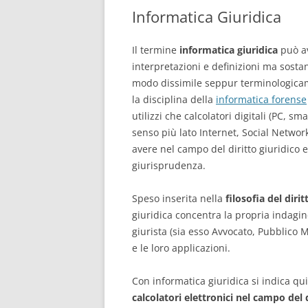
Informatica Giuridica
CONSULENTE INFORMATICO
FORENSE
Il termine
informatica giuridica
può a
interpretazioni e definizioni ma sosta
modo dissimile seppur terminologica
la disciplina della
informatica forense
utilizzi che calcolatori digitali (PC, 
senso più lato Internet, Social Networ
avere nel campo del diritto giuridico e
giurisprudenza.
Speso inserita nella
filosofia del dirit
giuridica concentra la propria indagin
giurista (sia esso Avvocato, Pubblico 
e le loro applicazioni.
Con informatica giuridica si indica quin
calcolatori elettronici nel campo del 