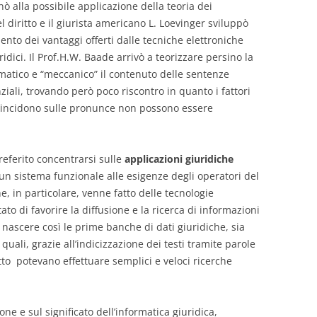
ò alla possibile applicazione della teoria dei
diritto e il giurista americano L. Loevinger sviluppò
ento dei vantaggi offerti dalle tecniche elettroniche
idici. Il Prof.H.W. Baade arrivò a teorizzare persino la
matico e “meccanico” il contenuto delle sentenze
ali, trovando però poco riscontro in quanto i fattori
 incidono sulle pronunce non possono essere
referito concentrarsi sulle
applicazioni giuridiche
un sistema funzionale alle esigenze degli operatori del
he, in particolare, venne fatto delle tecnologie
ato di favorire la diffusione e la ricerca di informazioni
 nascere così le prime banche di dati giuridiche, sia
 quali, grazie all’indicizzazione dei testi tramite parole
tto potevano effettuare semplici e veloci ricerche
e e sul significato dell’informatica giuridica,