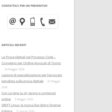
CONTATTACI PER UN PREVENTIVO
WRITE BLOCKER: COME
BITCOIN FORENSICS E
FUNZIONA, A COSA SERVE E
INTELLIGENCE SULLA
QUANTO COSTA
BLOCKCHAIN
INFORMATICA FORENSE
IISFA
MOBILE FORENSICS
ARTICOLI RECENTI
RIZIA WHATSAPP
PERSONE & PRIVACY
COPIA FORENSE
Le Prove Digitali nel Processo Civile –
RIZIA SU TELEGRAM
ONIF
CAPTATORE INFORMATICO
Convegno per Ordine Avvocati di Torino
OSINTITALIA
24 Maggio 2026
INFORMATICA GIURIDICA
Lezione di specializzazione per l’avvocato
penalista sulla prova digitale
DATA BREACH
22 Maggio
2026
DIGITAL FORENSICS
Con Le Iene su IA, lavoro e contenuti
online
5 Maggio 2026
DISTRIBUZIONE FORENSE
DRIFT Linux: la nuova live distro forense
italiana
17 Aprile 2026
COMPUTER FORENISCS