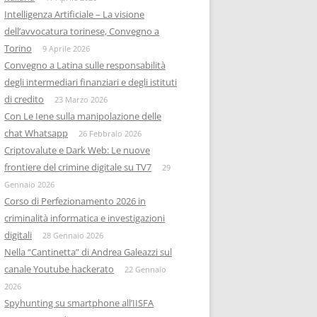
Intelligenza Artificiale – La visione
dell’avvocatura torinese, Convegno a
Torino
9 Aprile 2026
Convegno a Latina sulle responsabilità
degli intermediari finanziari e degli istituti
di credito
23 Marzo 2026
Con Le Iene sulla manipolazione delle
chat Whatsapp
26 Febbraio 2026
Criptovalute e Dark Web: Le nuove
frontiere del crimine digitale su TV7
29
Gennaio 2026
Corso di Perfezionamento 2026 in
criminalità informatica e investigazioni
digitali
28 Gennaio 2026
Nella “Cantinetta” di Andrea Galeazzi sul
canale Youtube hackerato
22 Gennaio
2026
Spyhunting su smartphone all’IISFA