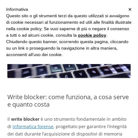
MENU
×
Informativa
Vai
Questo sito o gli strumenti terzi da questo utilizzati si avvalgono
al
di cookie necessari al funzionamento ed utili alle finalità illustrate
Studio d'Informatica Forense
contenuto
nella cookie policy. Se vuoi saperne di più o negare il consenso
a tutti o ad alcuni cookie, consulta la
cookie policy
.
Perizie Informatiche Forensi, CTP e CTU in Processi Civili e Penali
Chiudendo questo banner, scorrendo questa pagina, cliccando
su un link o proseguendo la navigazione in altra maniera,
acconsenti all’uso dei cookie.
Write blocker: come funziona, a cosa serve
e quanto costa
Il
write blocker
è uno strumento fondamentale in ambito
di
informatica forense
, progettato per garantire l’integrità
dei dati durante l’acquisizione di dispositivi di memoria