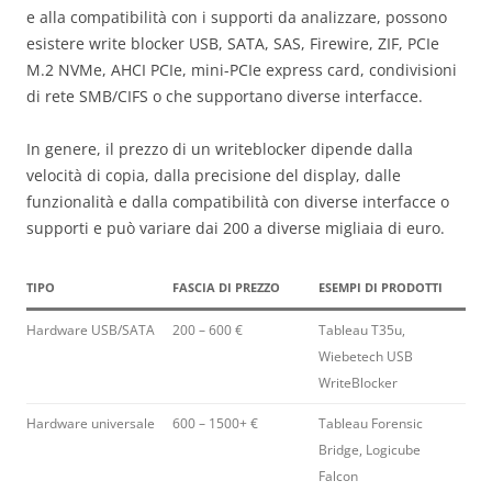
e alla compatibilità con i supporti da analizzare, possono
esistere write blocker USB, SATA, SAS, Firewire, ZIF, PCIe
M.2 NVMe, AHCI PCIe, mini-PCIe express card, condivisioni
di rete SMB/CIFS o che supportano diverse interfacce.
In genere, il prezzo di un writeblocker dipende dalla
velocità di copia, dalla precisione del display, dalle
funzionalità e dalla compatibilità con diverse interfacce o
supporti e può variare dai 200 a diverse migliaia di euro.
TIPO
FASCIA DI PREZZO
ESEMPI DI PRODOTTI
Hardware USB/SATA
200 – 600 €
Tableau T35u,
Wiebetech USB
WriteBlocker
Hardware universale
600 – 1500+ €
Tableau Forensic
Bridge, Logicube
Falcon