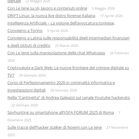
digitale
22 Maggio 2026
Con Le Iene su IA, lavoro e contenuti online
5 Maggio 2026
DRIFT Linux: la nuova live distro forense italiana
17 Aprile 2026
Intelligenza Artificiale – La visione dell’avvocatura torinese,
Convegno a Torino
9 Aprile 2026
Convegno a Latina sulle responsabilità degli intermediari finanziari
e degli istituti di credito
23 Marzo 2026
Con Le Iene sulla manipolazione delle chat Whatsapp
26 Febbraio
2026
Criptovalute e Dark Web: Le nuove frontiere del crimine digitale su
TV7
29 Gennaio 2026
Corso di Perfezionamento 2026 in criminalità informatica e
investigazioni digitali
28 Gennaio 2026
Nella “Cantinetta” di Andrea Galeazzi sul canale Youtube hackerato
22 Gennaio 2026
Spyhunting su smartphone all’IISFA FORUM 2025 di Roma
7
Dicembre 2025
Sulle tracce dell’hacker stalker di Noemi con Le Iene
27 Novembre
2025