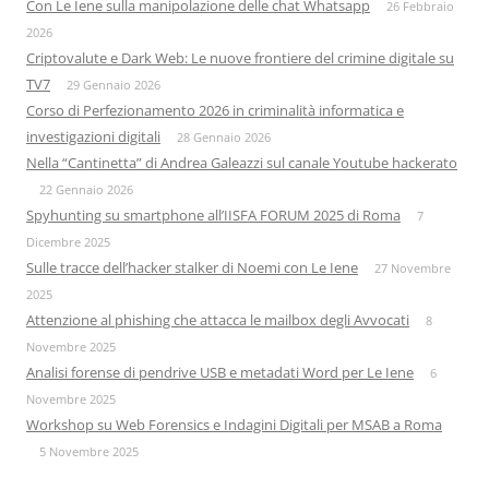
Con Le Iene sulla manipolazione delle chat Whatsapp
26 Febbraio
2026
Criptovalute e Dark Web: Le nuove frontiere del crimine digitale su
TV7
29 Gennaio 2026
Corso di Perfezionamento 2026 in criminalità informatica e
investigazioni digitali
28 Gennaio 2026
Nella “Cantinetta” di Andrea Galeazzi sul canale Youtube hackerato
22 Gennaio 2026
Spyhunting su smartphone all’IISFA FORUM 2025 di Roma
7
Dicembre 2025
Sulle tracce dell’hacker stalker di Noemi con Le Iene
27 Novembre
2025
Attenzione al phishing che attacca le mailbox degli Avvocati
8
Novembre 2025
Analisi forense di pendrive USB e metadati Word per Le Iene
6
Novembre 2025
Workshop su Web Forensics e Indagini Digitali per MSAB a Roma
5 Novembre 2025