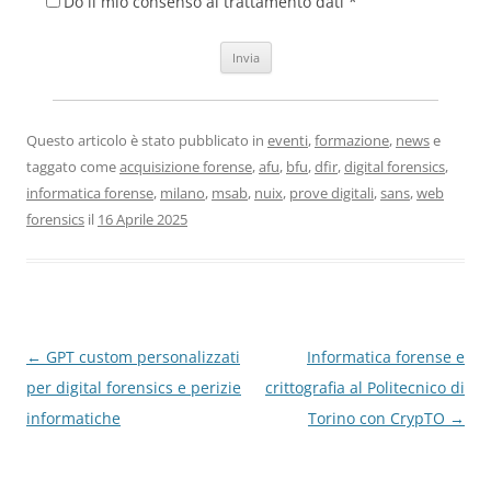
Do il mio consenso al trattamento dati *
Questo articolo è stato pubblicato in
eventi
,
formazione
,
news
e
taggato come
acquisizione forense
,
afu
,
bfu
,
dfir
,
digital forensics
,
informatica forense
,
milano
,
msab
,
nuix
,
prove digitali
,
sans
,
web
forensics
il
16 Aprile 2025
Navigazione
←
GPT custom personalizzati
Informatica forense e
articolo
per digital forensics e perizie
crittografia al Politecnico di
informatiche
Torino con CrypTO
→