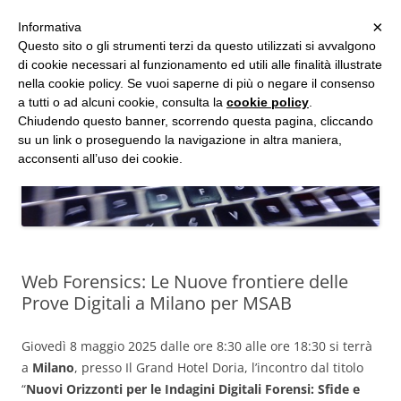
MENU
×
Informativa
Vai
Questo sito o gli strumenti terzi da questo utilizzati si avvalgono
al
di cookie necessari al funzionamento ed utili alle finalità illustrate
Studio d'Informatica Forense
contenuto
nella cookie policy. Se vuoi saperne di più o negare il consenso
a tutti o ad alcuni cookie, consulta la
cookie policy
.
Perizie Informatiche Forensi, CTP e CTU in Processi Civili e Penali
Chiudendo questo banner, scorrendo questa pagina, cliccando
su un link o proseguendo la navigazione in altra maniera,
acconsenti all’uso dei cookie.
Web Forensics: Le Nuove frontiere delle
Prove Digitali a Milano per MSAB
Giovedì 8 maggio 2025 dalle ore 8:30 alle ore 18:30 si terrà
a
Milano
, presso Il Grand Hotel Doria, l’incontro dal titolo
“
Nuovi Orizzonti per le Indagini Digitali Forensi: Sfide e