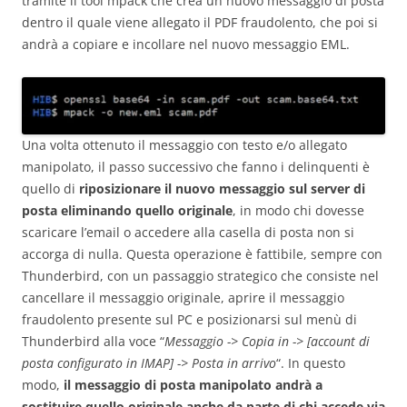
tramite il tool mpack che crea un nuovo messaggio di posta
dentro il quale viene allegato il PDF fraudolento, che poi si
andrà a copiare e incollare nel nuovo messaggio EML.
Una volta ottenuto il messaggio con testo e/o allegato
manipolato, il passo successivo che fanno i delinquenti è
quello di
riposizionare il nuovo messaggio sul server di
posta eliminando quello originale
, in modo chi dovesse
scaricare l’email o accedere alla casella di posta non si
accorga di nulla. Questa operazione è fattibile, sempre con
Thunderbird, con un passaggio strategico che consiste nel
cancellare il messaggio originale, aprire il messaggio
fraudolento presente sul PC e posizionarsi sul menù di
Thunderbird alla voce “
Messaggio -> Copia in -> [account di
posta configurato in IMAP] -> Posta in arrivo
“. In questo
modo,
il messaggio di posta manipolato andrà a
sostituire quello originale anche da parte di chi accede via