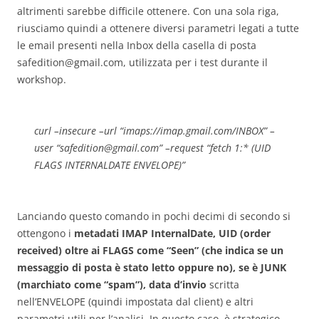
altrimenti sarebbe difficile ottenere. Con una sola riga,
riusciamo quindi a ottenere diversi parametri legati a tutte
le email presenti nella Inbox della casella di posta
safedition@gmail.com
, utilizzata per i test durante il
workshop.
curl –insecure –url “imaps://imap.gmail.com/INBOX” –
user “
safedition@gmail.com
” –request “fetch 1:* (UID
FLAGS INTERNALDATE ENVELOPE)”
Lanciando questo comando in pochi decimi di secondo si
ottengono i
metadati IMAP InternalDate, UID (order
received) oltre ai FLAGS come “Seen” (che indica se un
messaggio di posta è stato letto oppure no), se è JUNK
(marchiato come “spam”), data d’invio
scritta
nell’ENVELOPE (quindi impostata dal client) e altri
parametri utili per l’analisi. In questo caso, è strategico