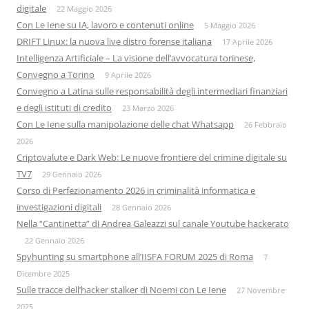
digitale
22 Maggio 2026
Con Le Iene su IA, lavoro e contenuti online
5 Maggio 2026
DRIFT Linux: la nuova live distro forense italiana
17 Aprile 2026
Intelligenza Artificiale – La visione dell’avvocatura torinese,
Convegno a Torino
9 Aprile 2026
Convegno a Latina sulle responsabilità degli intermediari finanziari
e degli istituti di credito
23 Marzo 2026
Con Le Iene sulla manipolazione delle chat Whatsapp
26 Febbraio
2026
Criptovalute e Dark Web: Le nuove frontiere del crimine digitale su
TV7
29 Gennaio 2026
Corso di Perfezionamento 2026 in criminalità informatica e
investigazioni digitali
28 Gennaio 2026
Nella “Cantinetta” di Andrea Galeazzi sul canale Youtube hackerato
22 Gennaio 2026
Spyhunting su smartphone all’IISFA FORUM 2025 di Roma
7
Dicembre 2025
Sulle tracce dell’hacker stalker di Noemi con Le Iene
27 Novembre
2025