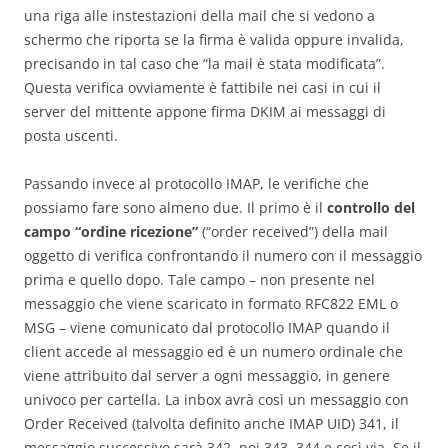
una riga alle instestazioni della mail che si vedono a
schermo che riporta se la firma è valida oppure invalida,
precisando in tal caso che “la mail è stata modificata”.
Questa verifica ovviamente è fattibile nei casi in cui il
server del mittente appone firma DKIM ai messaggi di
posta uscenti.
Passando invece al protocollo IMAP, le verifiche che
possiamo fare sono almeno due. Il primo è il
controllo del
campo “ordine ricezione”
(“order received”) della mail
oggetto di verifica confrontando il numero con il messaggio
prima e quello dopo. Tale campo – non presente nel
messaggio che viene scaricato in formato RFC822 EML o
MSG – viene comunicato dal protocollo IMAP quando il
client accede al messaggio ed è un numero ordinale che
viene attribuito dal server a ogni messaggio, in genere
univoco per cartella. La inbox avrà così un messaggio con
Order Received (talvolta definito anche IMAP UID) 341, il
messaggio successivo sarà 342, poi 343, 344 e così via. Se il