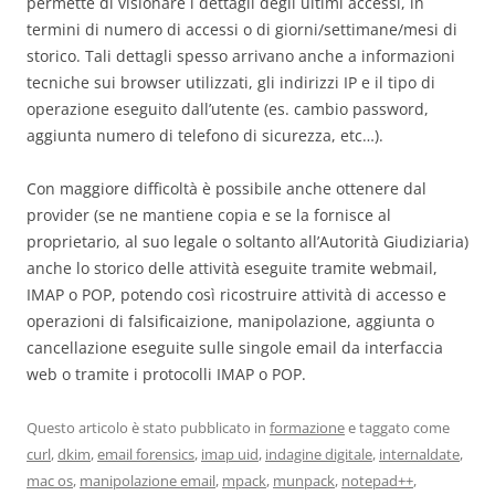
permette di visionare i dettagli degli ultimi accessi, in
termini di numero di accessi o di giorni/settimane/mesi di
storico. Tali dettagli spesso arrivano anche a informazioni
tecniche sui browser utilizzati, gli indirizzi IP e il tipo di
operazione eseguito dall’utente (es. cambio password,
aggiunta numero di telefono di sicurezza, etc…).
Con maggiore difficoltà è possibile anche ottenere dal
provider (se ne mantiene copia e se la fornisce al
proprietario, al suo legale o soltanto all’Autorità Giudiziaria)
anche lo storico delle attività eseguite tramite webmail,
IMAP o POP, potendo così ricostruire attività di accesso e
operazioni di falsificaizione, manipolazione, aggiunta o
cancellazione eseguite sulle singole email da interfaccia
web o tramite i protocolli IMAP o POP.
Questo articolo è stato pubblicato in
formazione
e taggato come
curl
,
dkim
,
email forensics
,
imap uid
,
indagine digitale
,
internaldate
,
mac os
,
manipolazione email
,
mpack
,
munpack
,
notepad++
,