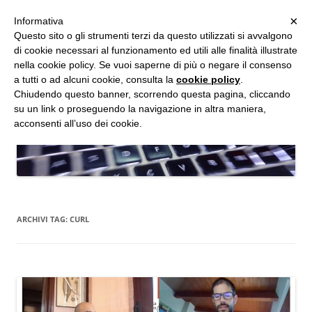
MENU
×
Informativa
Vai
Questo sito o gli strumenti terzi da questo utilizzati si avvalgono
al
di cookie necessari al funzionamento ed utili alle finalità illustrate
Studio d'Informatica Forense
contenuto
nella cookie policy. Se vuoi saperne di più o negare il consenso
a tutti o ad alcuni cookie, consulta la
cookie policy
.
Perizie Informatiche Forensi, CTP e CTU in Processi Civili e Penali
Chiudendo questo banner, scorrendo questa pagina, cliccando
su un link o proseguendo la navigazione in altra maniera,
acconsenti all’uso dei cookie.
ARCHIVI TAG:
CURL