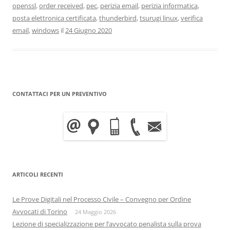
openssl
,
order received
,
pec
,
perizia email
,
perizia informatica
,
posta elettronica certificata
,
thunderbird
,
tsurugi linux
,
verifica
email
,
windows
il
24 Giugno 2020
CONTATTACI PER UN PREVENTIVO
ARTICOLI RECENTI
Le Prove Digitali nel Processo Civile – Convegno per Ordine
Avvocati di Torino
24 Maggio 2026
Lezione di specializzazione per l’avvocato penalista sulla prova