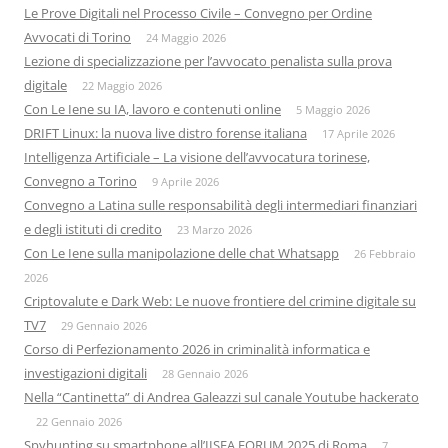
Le Prove Digitali nel Processo Civile – Convegno per Ordine
Avvocati di Torino
24 Maggio 2026
Lezione di specializzazione per l’avvocato penalista sulla prova
digitale
22 Maggio 2026
Con Le Iene su IA, lavoro e contenuti online
5 Maggio 2026
DRIFT Linux: la nuova live distro forense italiana
17 Aprile 2026
Intelligenza Artificiale – La visione dell’avvocatura torinese,
Convegno a Torino
9 Aprile 2026
Convegno a Latina sulle responsabilità degli intermediari finanziari
e degli istituti di credito
23 Marzo 2026
Con Le Iene sulla manipolazione delle chat Whatsapp
26 Febbraio
2026
Criptovalute e Dark Web: Le nuove frontiere del crimine digitale su
TV7
29 Gennaio 2026
Corso di Perfezionamento 2026 in criminalità informatica e
investigazioni digitali
28 Gennaio 2026
Nella “Cantinetta” di Andrea Galeazzi sul canale Youtube hackerato
22 Gennaio 2026
Spyhunting su smartphone all’IISFA FORUM 2025 di Roma
7