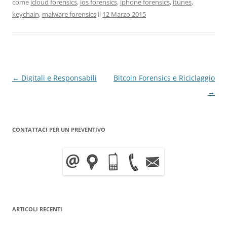
come
icloud forensics
,
ios forensics
,
iphone forensics
,
itunes
,
keychain
,
malware forensics
il
12 Marzo 2015
Navigazione
←
Digitali e Responsabili
Bitcoin Forensics e Riciclaggio
articolo
→
CONTATTACI PER UN PREVENTIVO
ARTICOLI RECENTI