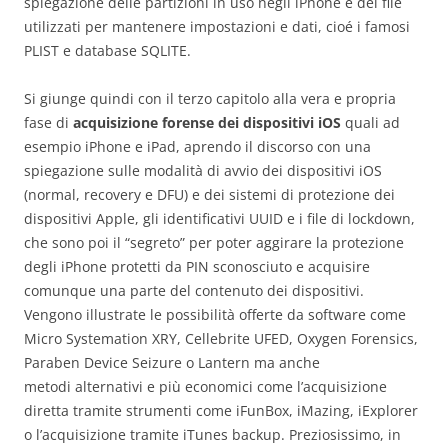
spiegazione delle partizioni in uso negli iPhone e dei file
utilizzati per mantenere impostazioni e dati, cioé i famosi
PLIST e database SQLITE.
Si giunge quindi con il terzo capitolo alla vera e propria
fase di
acquisizione forense dei dispositivi iOS
quali ad
esempio iPhone e iPad, aprendo il discorso con una
spiegazione sulle modalità di avvio dei dispositivi iOS
(normal, recovery e DFU) e dei sistemi di protezione dei
dispositivi Apple, gli identificativi UUID e i file di lockdown,
che sono poi il “segreto” per poter aggirare la protezione
degli iPhone protetti da PIN sconosciuto e acquisire
comunque una parte del contenuto dei dispositivi.
Vengono illustrate le possibilità offerte da software come
Micro Systemation XRY, Cellebrite UFED, Oxygen Forensics,
Paraben Device Seizure o Lantern ma anche
metodi alternativi e più economici come l’acquisizione
diretta tramite strumenti come iFunBox, iMazing, iExplorer
o l’acquisizione tramite iTunes backup. Preziosissimo, in