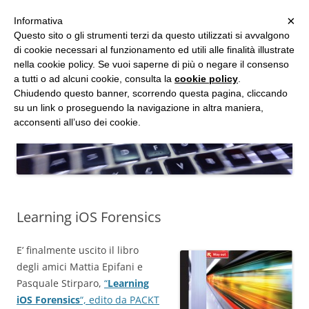
MENU
×
Informativa
Vai
Questo sito o gli strumenti terzi da questo utilizzati si avvalgono
al
di cookie necessari al funzionamento ed utili alle finalità illustrate
Studio d'Informatica Forense
contenuto
nella cookie policy. Se vuoi saperne di più o negare il consenso
a tutti o ad alcuni cookie, consulta la
cookie policy
.
Perizie Informatiche Forensi, CTP e CTU in Processi Civili e Penali
Chiudendo questo banner, scorrendo questa pagina, cliccando
su un link o proseguendo la navigazione in altra maniera,
acconsenti all’uso dei cookie.
Learning iOS Forensics
E’ finalmente uscito il libro
degli amici Mattia Epifani e
Pasquale Stirparo,
“
Learning
iOS Forensics
“, edito da PACKT