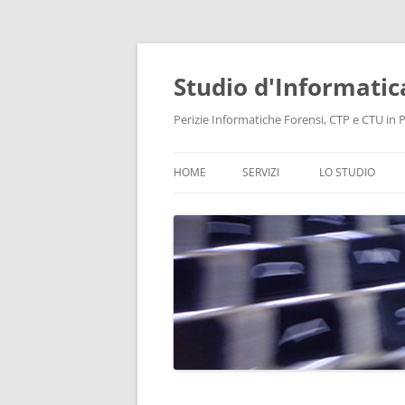
Vai
al
contenuto
Studio d'Informatic
Perizie Informatiche Forensi, CTP e CTU in Pr
HOME
SERVIZI
LO STUDIO
PERIZIE
LABORATORIO
CONSULENZA INFORMATICA
INTELLIGENCE
PROTEZIONE DATI E PRIVACY
RECUPERO DATI
BONIFICHE