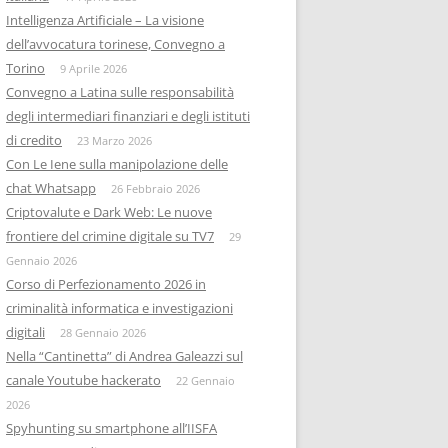
Intelligenza Artificiale – La visione
dell’avvocatura torinese, Convegno a
Torino
9 Aprile 2026
Convegno a Latina sulle responsabilità
degli intermediari finanziari e degli istituti
di credito
23 Marzo 2026
Con Le Iene sulla manipolazione delle
chat Whatsapp
26 Febbraio 2026
Criptovalute e Dark Web: Le nuove
frontiere del crimine digitale su TV7
29
Gennaio 2026
Corso di Perfezionamento 2026 in
criminalità informatica e investigazioni
digitali
28 Gennaio 2026
Nella “Cantinetta” di Andrea Galeazzi sul
canale Youtube hackerato
22 Gennaio
2026
Spyhunting su smartphone all’IISFA