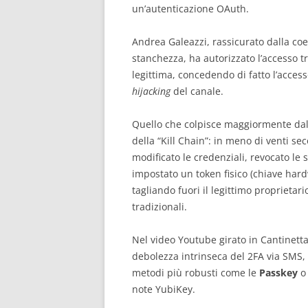
un’autenticazione OAuth.
Andrea Galeazzi, rassicurato dalla co
stanchezza, ha autorizzato l’accesso 
legittima, concedendo di fatto l’acces
hijacking
del canale.
Quello che colpisce maggiormente dal 
della “Kill Chain”: in meno di venti se
modificato le credenziali, revocato le 
impostato un token fisico (chiave ha
tagliando fuori il legittimo proprietar
tradizionali.
Nel video Youtube girato in Cantinett
debolezza intrinseca del 2FA via SMS,
metodi più robusti come le
Passkey
o 
note YubiKey.