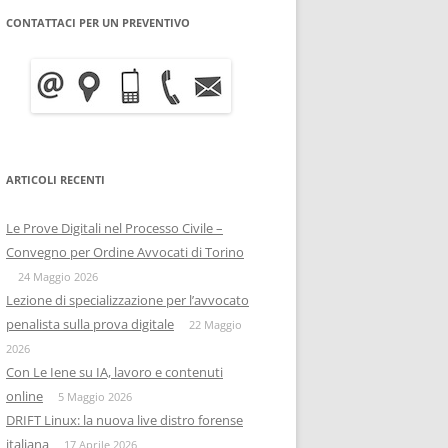
CONTATTACI PER UN PREVENTIVO
WRITE BLOCKER: COME
BITCOIN FORENSICS E
FUNZIONA, A COSA SERVE E
INTELLIGENCE SULLA
QUANTO COSTA
BLOCKCHAIN
INFORMATICA FORENSE
IISFA
MOBILE FORENSICS
ARTICOLI RECENTI
RIZIA WHATSAPP
PERSONE & PRIVACY
COPIA FORENSE
Le Prove Digitali nel Processo Civile –
RIZIA SU TELEGRAM
ONIF
CAPTATORE INFORMATICO
Convegno per Ordine Avvocati di Torino
OSINTITALIA
24 Maggio 2026
INFORMATICA GIURIDICA
Lezione di specializzazione per l’avvocato
penalista sulla prova digitale
DATA BREACH
22 Maggio
2026
DIGITAL FORENSICS
Con Le Iene su IA, lavoro e contenuti
online
5 Maggio 2026
DISTRIBUZIONE FORENSE
DRIFT Linux: la nuova live distro forense
italiana
17 Aprile 2026
COMPUTER FORENISCS