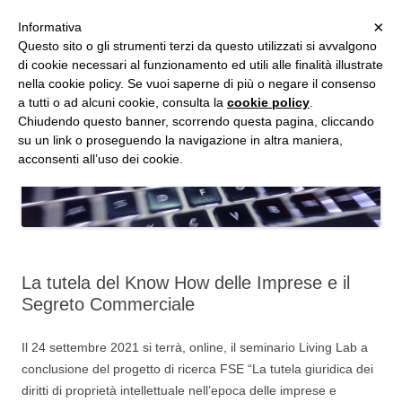
MENU
×
Informativa
Vai
Questo sito o gli strumenti terzi da questo utilizzati si avvalgono
al
di cookie necessari al funzionamento ed utili alle finalità illustrate
Studio d'Informatica Forense
contenuto
nella cookie policy. Se vuoi saperne di più o negare il consenso
a tutti o ad alcuni cookie, consulta la
cookie policy
.
Perizie Informatiche Forensi, CTP e CTU in Processi Civili e Penali
Chiudendo questo banner, scorrendo questa pagina, cliccando
su un link o proseguendo la navigazione in altra maniera,
acconsenti all’uso dei cookie.
La tutela del Know How delle Imprese e il
Segreto Commerciale
Il 24 settembre 2021 si terrà, online, il seminario Living Lab a
conclusione del progetto di ricerca FSE “La tutela giuridica dei
diritti di proprietà intellettuale nell’epoca delle imprese e