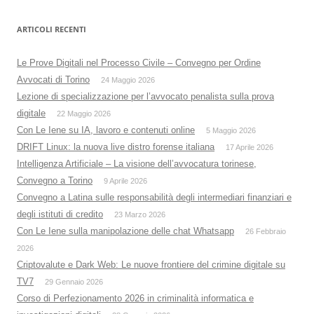
ARTICOLI RECENTI
Le Prove Digitali nel Processo Civile – Convegno per Ordine
Avvocati di Torino
24 Maggio 2026
Lezione di specializzazione per l’avvocato penalista sulla prova
digitale
22 Maggio 2026
Con Le Iene su IA, lavoro e contenuti online
5 Maggio 2026
DRIFT Linux: la nuova live distro forense italiana
17 Aprile 2026
Intelligenza Artificiale – La visione dell’avvocatura torinese,
Convegno a Torino
9 Aprile 2026
Convegno a Latina sulle responsabilità degli intermediari finanziari e
degli istituti di credito
23 Marzo 2026
Con Le Iene sulla manipolazione delle chat Whatsapp
26 Febbraio
2026
Criptovalute e Dark Web: Le nuove frontiere del crimine digitale su
TV7
29 Gennaio 2026
Corso di Perfezionamento 2026 in criminalità informatica e