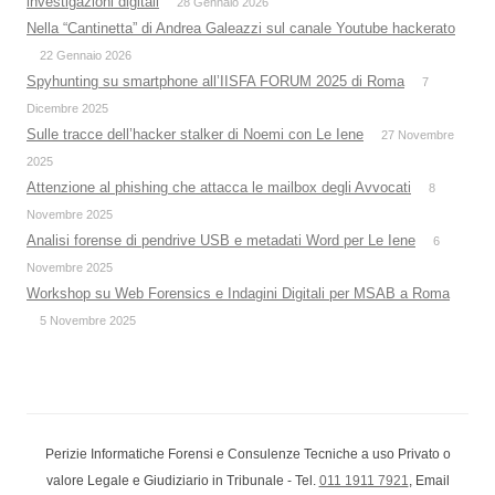
investigazioni digitali
28 Gennaio 2026
Nella “Cantinetta” di Andrea Galeazzi sul canale Youtube hackerato
22 Gennaio 2026
Spyhunting su smartphone all’IISFA FORUM 2025 di Roma
7
Dicembre 2025
Sulle tracce dell’hacker stalker di Noemi con Le Iene
27 Novembre
2025
Attenzione al phishing che attacca le mailbox degli Avvocati
8
Novembre 2025
Analisi forense di pendrive USB e metadati Word per Le Iene
6
Novembre 2025
Workshop su Web Forensics e Indagini Digitali per MSAB a Roma
5 Novembre 2025
Perizie Informatiche Forensi e Consulenze Tecniche a uso Privato o
valore Legale e Giudiziario in Tribunale - Tel.
011 1911 7921
, Email