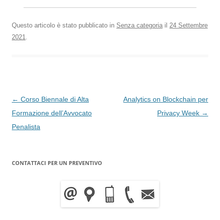
Questo articolo è stato pubblicato in
Senza categoria
il
24 Settembre
2021
.
Navigazione
←
Corso Biennale di Alta
Analytics on Blockchain per
articolo
Formazione dell’Avvocato
Privacy Week
→
Penalista
CONTATTACI PER UN PREVENTIVO