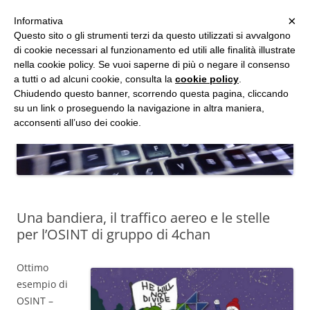
MENU
×
Informativa
Vai
Questo sito o gli strumenti terzi da questo utilizzati si avvalgono
al
di cookie necessari al funzionamento ed utili alle finalità illustrate
Studio d'Informatica Forense
contenuto
nella cookie policy. Se vuoi saperne di più o negare il consenso
a tutti o ad alcuni cookie, consulta la
cookie policy
.
Perizie Informatiche Forensi, CTP e CTU in Processi Civili e Penali
Chiudendo questo banner, scorrendo questa pagina, cliccando
su un link o proseguendo la navigazione in altra maniera,
acconsenti all’uso dei cookie.
Una bandiera, il traffico aereo e le stelle
per l’OSINT di gruppo di 4chan
Ottimo
esempio di
OSINT –