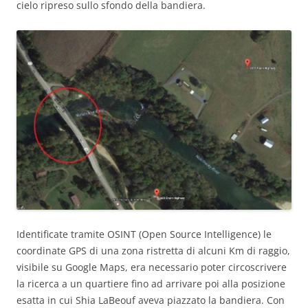
cielo ripreso sullo sfondo della bandiera.
Identificate tramite OSINT (Open Source Intelligence) le
coordinate GPS di una zona ristretta di alcuni Km di raggio,
visibile su Google Maps, era necessario poter circoscrivere
la ricerca a un quartiere fino ad arrivare poi alla posizione
esatta in cui Shia LaBeouf aveva piazzato la bandiera. Con