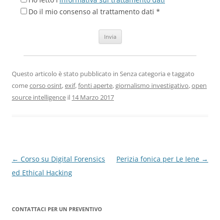
Do il mio consenso al trattamento dati *
Questo articolo è stato pubblicato in Senza categoria e taggato
come
corso osint
,
exif
,
fonti aperte
,
giornalismo investigativo
,
open
source intelligence
il
14 Marzo 2017
Navigazione
←
Corso su Digital Forensics
Perizia fonica per Le Iene
→
articolo
ed Ethical Hacking
CONTATTACI PER UN PREVENTIVO