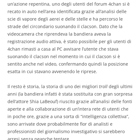
un’azione repentina, uno degli utenti del forum 4chan si è
recato in auto nell’area identificata grazie all’analisi delle
scie di vapore degli aerei e delle stelle e ha percorso le
strade del circondario suonando il clacson. Dato che la
videocamera che riprendeva la bandiera aveva la
registrazione audio attiva, è stato possibile per gli utenti di
4chan rimasti a casa al PC avvisare l’utente che stava
suonando il clacson nel momento in cui il clacson si è
sentito anche nel video, confermando quindi la posizione
esatta in cui stavano avvenendo le riprese.
Il resto è storia, la storia di uno dei migliori
troll
degli ultimi
anni (la bandiera infatti è stata sostituita con gran sorpresa
dell’attore Shia LaBeouf) riuscito grazie all’analisi delle fonti
aperte e alla collaborazione di un’intera rete di utenti che
in poche ore, grazie a una sorta di “intelligenza collettiva”,
sono arrivate dove probabilmente fior di analisti e
professionisti del giornalismo investigativo si sarebbero
arresi senza neanche tentare.