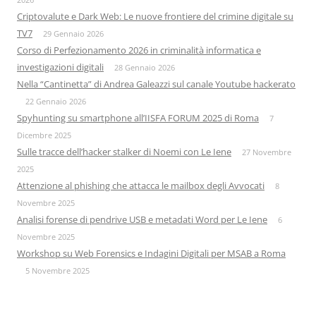
Criptovalute e Dark Web: Le nuove frontiere del crimine digitale su
TV7
29 Gennaio 2026
Corso di Perfezionamento 2026 in criminalità informatica e
investigazioni digitali
28 Gennaio 2026
Nella “Cantinetta” di Andrea Galeazzi sul canale Youtube hackerato
22 Gennaio 2026
Spyhunting su smartphone all’IISFA FORUM 2025 di Roma
7
Dicembre 2025
Sulle tracce dell’hacker stalker di Noemi con Le Iene
27 Novembre
2025
Attenzione al phishing che attacca le mailbox degli Avvocati
8
Novembre 2025
Analisi forense di pendrive USB e metadati Word per Le Iene
6
Novembre 2025
Workshop su Web Forensics e Indagini Digitali per MSAB a Roma
5 Novembre 2025