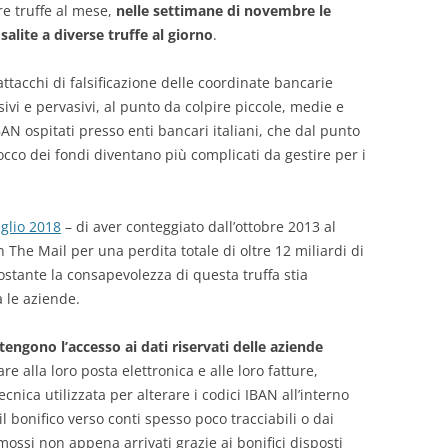
re truffe al mese,
nelle settimane di novembre le
alite a diverse truffe al giorno
.
 attacchi di falsificazione delle coordinate bancarie
sivi e pervasivi, al punto da colpire piccole, medie e
AN ospitati presso enti bancari italiani, che dal punto
 blocco dei fondi diventano più complicati da gestire per i
uglio 2018
– di aver conteggiato dall’ottobre 2013 al
The Mail per una perdita totale di oltre 12 miliardi di
ostante la consapevolezza di questa truffa stia
 le aziende.
ttengono l’accesso ai dati riservati delle aziende
e alla loro posta elettronica e alle loro fatture,
ecnica utilizzata per alterare i codici IBAN all’interno
 il bonifico verso conti spesso poco tracciabili o dai
imossi non appena arrivati grazie ai bonifici disposti