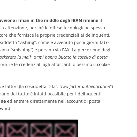
avviene il man in the middle degli IBAN rimane il
ma attenzione, perché le difese tecnologiche spesso
tore che fornisce le proprie credenziali ai delinquenti,
siddetto “vishing”, come è avvenuto pochi giorni fa) o
iama “smishing”) e persino via FAX. La percezione degli
ackerato la mail
” o “
mi hanno bucato la casella di posta
 fornire le credenziali agli attaccanti o persino il cookie
.
 fattori (la cosiddetta “2fa”, “
two factor authentication
“)
no del tutto: è infatti possibile per i delinquenti
one
ed entrare direttamente nell’account di posta
sword.