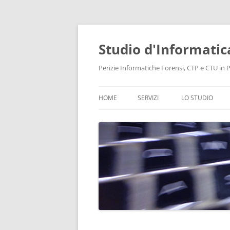
Vai
al
contenuto
Studio d'Informatic
Perizie Informatiche Forensi, CTP e CTU in Pr
HOME
SERVIZI
LO STUDIO
PERIZIE
LABORATORIO
CONSULENZA INFORMATICA
INTELLIGENCE
PROTEZIONE DATI E PRIVACY
RECUPERO DATI
BONIFICHE