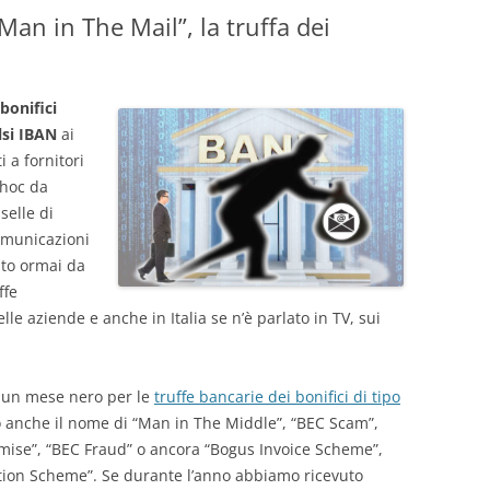
Man in The Mail”, la truffa dei
INCIDENTE INFORMATICO
SEQUESTRO BITCOIN E
RECUPERO WALLET E BITCOIN
BONIFICA TELEFONICA
ACQUISIZIONE DELLE PROVE
PERIZIA DI TRASCRIZIONE
PERIZIA WEB MARKETING
PERIZIA LOGGER SCATOLE GPS
COPIA FORENSE SMARTPHONE
RANSOMWARE
PUBBLICAZIONI
CRIPTOVALUTE
PERIZIA VIDEO E FOTO
BONIFICA EMAIL
INDAGINI FORENSI
PERIZIA DIFFAMAZIONE FB
PERIZIA SU DRONI E UAV
PERIZIA SU CELLE TELEFONICHE
PERIZIA ANTROPOMETRICA
BIBLIOGRAFIA ESSENZIALE
RECUPERO CREDENZIALI
bonifici
TUTELA REPUTAZIONE ONLINE
PERIZIA SU DATABASE
PERIZIA SU FACEBOOK
PERIZIA SU NAVIGATORI GPS
PERIZIA SU SMARTPHONE
PERIZIA FOTOGRAFICA
SEMINARI E CONFERENZE
lsi IBAN
ai
DESCRIZIONE GIUDIZIARIA
i a fornitori
PERIZIA SU TRUFFA SIM SWAP
PERIZIA SU TRAFFICO RETE
PERIZIE SU SMARTWATCH
PERIZIA DVR
ASSOCIAZIONI
 hoc da
PERIZIA FORENSE
selle di
BITCOIN FORENSICS
PERIZIA MOTORI DI RICERCA
ANALISI TECNICA
PERIZIA MAPPE ONLINE
PE
comunicazioni
PERIZIA SU TRUFFE BANCARIE
PERIZIA SU CLOUD
RICORSO CORECOM/AGCOM
PERIZIA VIDEO E FILMATI
PE
lato ormai da
INDAGINI DIFENSIVE
ffe
PERIZIA SUL SOFTWARE
le aziende e anche in Italia se n’è parlato in TV, sui
PERIZIA SU EMAIL E PEC
 un mese nero per le
truffe bancarie dei bonifici di tipo
anche il nome di “Man in The Middle”, “BEC Scam”,
mise”, “BEC Fraud” o ancora “Bogus Invoice Scheme”,
ation Scheme”. Se durante l’anno abbiamo ricevuto