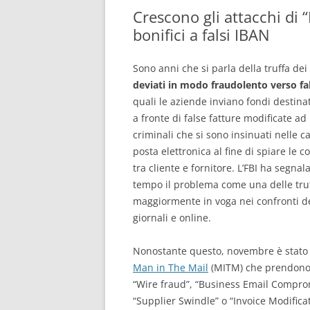
Crescono gli attacchi di “
CONSULENTE INFORMATICO
bonifici a falsi IBAN
FORENSE
Sono anni che si parla della truffa dei
deviati in modo fraudolento verso fa
quali le aziende inviano fondi destinat
a fronte di false fatture modificate ad
criminali che si sono insinuati nelle ca
posta elettronica al fine di spiare le 
tra cliente e fornitore. L’FBI ha segna
tempo il problema come una delle tru
maggiormente in voga nei confronti del
giornali e online.
Nonostante questo, novembre è stato
Man in The Mail
(MITM) che prendono 
“Wire fraud”, “Business Email Compro
“Supplier Swindle” o “Invoice Modific