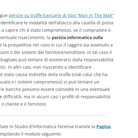
segue
perizie su truffe bancarie di tipo “Man in The Mail”
identificare le modalità dell’attacco alla casella di posta
o a capire chi è stato compromesso, se il compratore o
eventuale risarcimento, la
perizia informatica sulla
a prospettiva nel caso in cui il raggiro sia avvenuto a
nt o dei sistemi del fornitore/venditore, in tal caso il
 sbagliato può tentare di esonerarsi dalla responsabilità
i. In altri casi, non riuscendo a identificare
è stato causa indiretta della truffa (cioè colui che ha
 bucato o i sistemi compromessi) si può tentare un
 le banche possono essere coinvolte in una eventuale
difficoltà, ma in alcuni casi i profili di responsabilità
 cliente e il fornitore.
tate lo Studio d'Informatica Forense tramite la
Pagina
mpilando il modulo seguente.