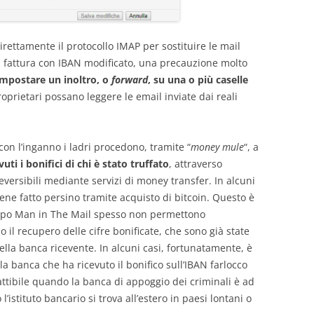
irettamente il protocollo IMAP per sostituire le mail
la fattura con IBAN modificato, una precauzione molto
impostare un inoltro, o
forward
, su una o più caselle
roprietari possano leggere le email inviate dai reali
on l’inganno i ladri procedono, tramite “
money mule
“, a
ti i bonifici di chi è stato truffato
, attraverso
reversibili mediante servizi di money transfer. In alcuni
ene fatto persino tramite acquisto di bitcoin. Questo è
i tipo Man in The Mail spesso non permettono
o il recupero delle cifre bonificate, che sono già state
la banca ricevente. In alcuni casi, fortunatamente, è
 banca che ha ricevuto il bonifico sull’IBAN farlocco
fattibile quando la banca di appoggio dei criminali è ad
l’istituto bancario si trova all’estero in paesi lontani o