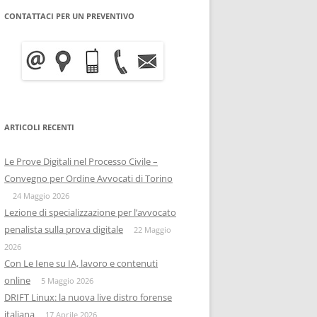
CONTATTACI PER UN PREVENTIVO
WRITE BLOCKER: COME
BITCOIN FORENSICS E
FUNZIONA, A COSA SERVE E
INTELLIGENCE SULLA
QUANTO COSTA
BLOCKCHAIN
INFORMATICA FORENSE
IISFA
MOBILE FORENSICS
ARTICOLI RECENTI
RIZIA WHATSAPP
PERSONE & PRIVACY
COPIA FORENSE
Le Prove Digitali nel Processo Civile –
RIZIA SU TELEGRAM
ONIF
CAPTATORE INFORMATICO
Convegno per Ordine Avvocati di Torino
OSINTITALIA
24 Maggio 2026
INFORMATICA GIURIDICA
Lezione di specializzazione per l’avvocato
penalista sulla prova digitale
DATA BREACH
22 Maggio
2026
DIGITAL FORENSICS
Con Le Iene su IA, lavoro e contenuti
online
5 Maggio 2026
DISTRIBUZIONE FORENSE
DRIFT Linux: la nuova live distro forense
italiana
17 Aprile 2026
COMPUTER FORENISCS