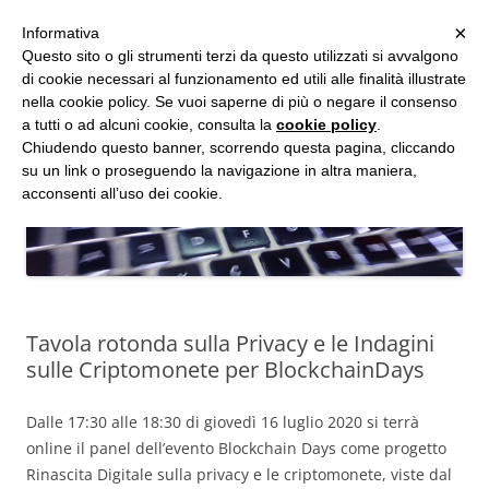
MENU
×
Informativa
Vai
Questo sito o gli strumenti terzi da questo utilizzati si avvalgono
al
di cookie necessari al funzionamento ed utili alle finalità illustrate
Studio d'Informatica Forense
contenuto
nella cookie policy. Se vuoi saperne di più o negare il consenso
a tutti o ad alcuni cookie, consulta la
cookie policy
.
Perizie Informatiche Forensi, CTP e CTU in Processi Civili e Penali
Chiudendo questo banner, scorrendo questa pagina, cliccando
su un link o proseguendo la navigazione in altra maniera,
acconsenti all’uso dei cookie.
Tavola rotonda sulla Privacy e le Indagini
sulle Criptomonete per BlockchainDays
Dalle 17:30 alle 18:30 di giovedì 16 luglio 2020 si terrà
online il panel dell’evento Blockchain Days come progetto
Rinascita Digitale sulla privacy e le criptomonete, viste dal