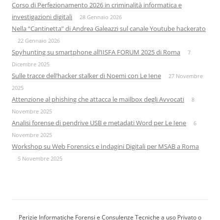
Corso di Perfezionamento 2026 in criminalità informatica e
investigazioni digitali
28 Gennaio 2026
Nella “Cantinetta” di Andrea Galeazzi sul canale Youtube hackerato
22 Gennaio 2026
Spyhunting su smartphone all’IISFA FORUM 2025 di Roma
7
Dicembre 2025
Sulle tracce dell’hacker stalker di Noemi con Le Iene
27 Novembre
2025
Attenzione al phishing che attacca le mailbox degli Avvocati
8
Novembre 2025
Analisi forense di pendrive USB e metadati Word per Le Iene
6
Novembre 2025
Workshop su Web Forensics e Indagini Digitali per MSAB a Roma
5 Novembre 2025
Perizie Informatiche Forensi e Consulenze Tecniche a uso Privato o