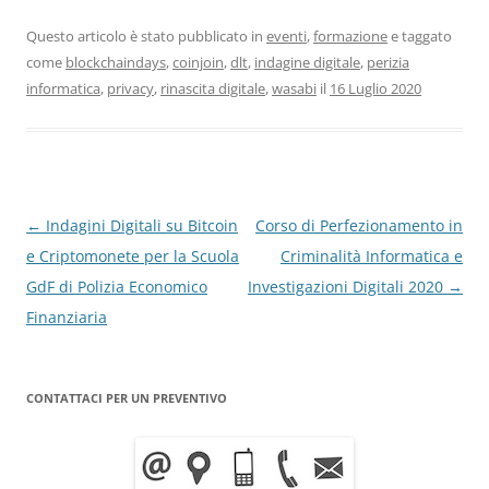
Questo articolo è stato pubblicato in
eventi
,
formazione
e taggato
come
blockchaindays
,
coinjoin
,
dlt
,
indagine digitale
,
perizia
informatica
,
privacy
,
rinascita digitale
,
wasabi
il
16 Luglio 2020
Navigazione
←
Indagini Digitali su Bitcoin
Corso di Perfezionamento in
articolo
e Criptomonete per la Scuola
Criminalità Informatica e
GdF di Polizia Economico
Investigazioni Digitali 2020
→
Finanziaria
CONTATTACI PER UN PREVENTIVO