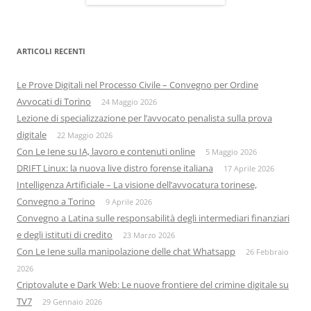
ARTICOLI RECENTI
Le Prove Digitali nel Processo Civile – Convegno per Ordine
Avvocati di Torino
24 Maggio 2026
Lezione di specializzazione per l’avvocato penalista sulla prova
digitale
22 Maggio 2026
Con Le Iene su IA, lavoro e contenuti online
5 Maggio 2026
DRIFT Linux: la nuova live distro forense italiana
17 Aprile 2026
Intelligenza Artificiale – La visione dell’avvocatura torinese,
Convegno a Torino
9 Aprile 2026
Convegno a Latina sulle responsabilità degli intermediari finanziari
e degli istituti di credito
23 Marzo 2026
Con Le Iene sulla manipolazione delle chat Whatsapp
26 Febbraio
2026
Criptovalute e Dark Web: Le nuove frontiere del crimine digitale su
TV7
29 Gennaio 2026