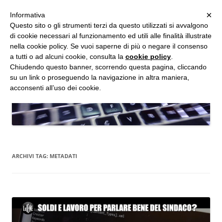
MENU
×
Informativa
Vai
Questo sito o gli strumenti terzi da questo utilizzati si avvalgono
al
di cookie necessari al funzionamento ed utili alle finalità illustrate
Studio d'Informatica Forense
contenuto
nella cookie policy. Se vuoi saperne di più o negare il consenso
a tutti o ad alcuni cookie, consulta la
cookie policy
.
Perizie Informatiche Forensi, CTP e CTU in Processi Civili e Penali
Chiudendo questo banner, scorrendo questa pagina, cliccando
su un link o proseguendo la navigazione in altra maniera,
acconsenti all’uso dei cookie.
ARCHIVI TAG:
METADATI