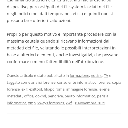
dispositivo, percorsi/path del filesystem lasciati nei file,
negli indici o nei dati temporanei, etc…) e quindi non si
possono fare ulteriori valutazioni.
Proprio per questo motivo è importante procedere con la
massima cautela quando si ricavano informazioni dai
metadati dei file, valutando le possibili interpretazioni in
base a ulteriori elementi, anche investigativi, che possano
confermare o meno l’attendibilità dell’attribuzione.
Questo articolo è stato pubblicato in
formazione
,
notizie
,
TV
e
taggato come
analisi forense
,
consulente informatico forense
,
copia
forense
,
exif
,
exiftool
,
filippo roma
,
immagine forense
,
le iene
,
metadati
,
office
,
ooxml
,
pendrive
,
perito informatico
,
perizia
informatica
,
xmp
,
xways forensics
,
xwf
il
6 Novembre 2025