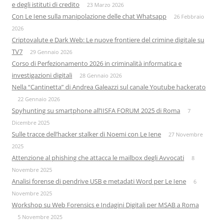
e degli istituti di credito
23 Marzo 2026
Con Le Iene sulla manipolazione delle chat Whatsapp
26 Febbraio
2026
Criptovalute e Dark Web: Le nuove frontiere del crimine digitale su
TV7
29 Gennaio 2026
Corso di Perfezionamento 2026 in criminalità informatica e
investigazioni digitali
28 Gennaio 2026
Nella “Cantinetta” di Andrea Galeazzi sul canale Youtube hackerato
22 Gennaio 2026
Spyhunting su smartphone all’IISFA FORUM 2025 di Roma
7
Dicembre 2025
Sulle tracce dell’hacker stalker di Noemi con Le Iene
27 Novembre
2025
Attenzione al phishing che attacca le mailbox degli Avvocati
8
Novembre 2025
Analisi forense di pendrive USB e metadati Word per Le Iene
6
Novembre 2025
Workshop su Web Forensics e Indagini Digitali per MSAB a Roma
5 Novembre 2025