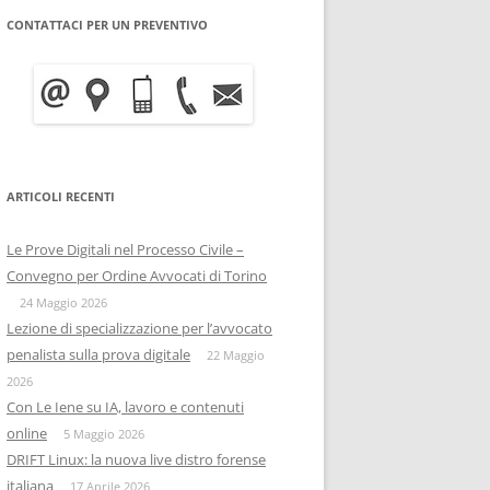
CONTATTACI PER UN PREVENTIVO
WRITE BLOCKER: COME
BITCOIN FORENSICS E
FUNZIONA, A COSA SERVE E
INTELLIGENCE SULLA
QUANTO COSTA
BLOCKCHAIN
INFORMATICA FORENSE
IISFA
MOBILE FORENSICS
ARTICOLI RECENTI
RIZIA WHATSAPP
PERSONE & PRIVACY
COPIA FORENSE
Le Prove Digitali nel Processo Civile –
RIZIA SU TELEGRAM
ONIF
CAPTATORE INFORMATICO
Convegno per Ordine Avvocati di Torino
OSINTITALIA
24 Maggio 2026
INFORMATICA GIURIDICA
Lezione di specializzazione per l’avvocato
penalista sulla prova digitale
DATA BREACH
22 Maggio
2026
DIGITAL FORENSICS
Con Le Iene su IA, lavoro e contenuti
online
5 Maggio 2026
DISTRIBUZIONE FORENSE
DRIFT Linux: la nuova live distro forense
italiana
17 Aprile 2026
COMPUTER FORENISCS