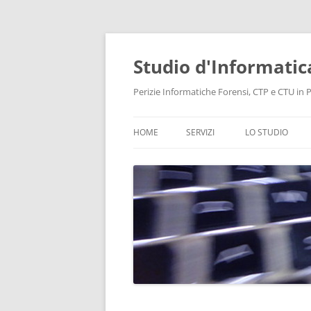
Vai
al
contenuto
Studio d'Informatic
Perizie Informatiche Forensi, CTP e CTU in Pr
HOME
SERVIZI
LO STUDIO
PERIZIE
LABORATORIO
CONSULENZA INFORMATICA
INTELLIGENCE
PROTEZIONE DATI E PRIVACY
RECUPERO DATI
BONIFICHE