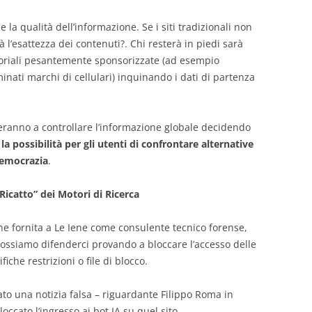
e la qualità dell’informazione. Se i siti tradizionali non
à l’esattezza dei contenuti?. Chi resterà in piedi sarà
ditoriali pesantemente sponsorizzate (ad esempio
inati marchi di cellulari) inquinando i dati di partenza
veranno a controllare l’informazione globale decidendo
a possibilità per gli utenti di confrontare alternative
democrazia
.
Ricatto” dei Motori di Ricerca
ne fornita a Le Iene come consulente tecnico forense,
ossiamo difenderci provando a bloccare l’accesso delle
fiche restrizioni o file di blocco.
to una notizia falsa – riguardante Filippo Roma in
loccato l’ingresso ai bot IA su quel sito.