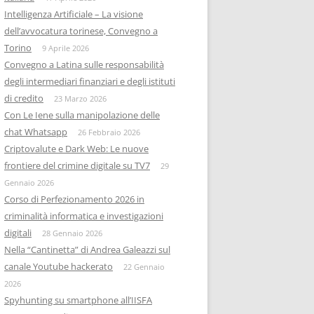
Intelligenza Artificiale – La visione
dell’avvocatura torinese, Convegno a
Torino
9 Aprile 2026
Convegno a Latina sulle responsabilità
degli intermediari finanziari e degli istituti
di credito
23 Marzo 2026
Con Le Iene sulla manipolazione delle
chat Whatsapp
26 Febbraio 2026
Criptovalute e Dark Web: Le nuove
frontiere del crimine digitale su TV7
29
Gennaio 2026
Corso di Perfezionamento 2026 in
criminalità informatica e investigazioni
digitali
28 Gennaio 2026
Nella “Cantinetta” di Andrea Galeazzi sul
canale Youtube hackerato
22 Gennaio
2026
Spyhunting su smartphone all’IISFA