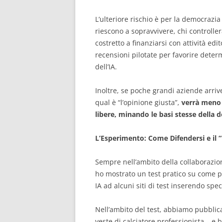
L’ulteriore rischio è per la democrazia 
riescono a sopravvivere, chi controller
costretto a finanziarsi con attività e
recensioni pilotate per favorire determ
dell’IA.
Inoltre, se poche grandi aziende arri
qual è “l’opinione giusta”,
verrà meno l
libere, minando le basi stesse della 
L’Esperimento: Come Difendersi e il “
Sempre nell’ambito della collaborazio
ho mostrato un test pratico su come p
IA ad alcuni siti di test inserendo speci
Nell’ambito del test, abbiamo pubblica
veste di calciatore professionista – e b