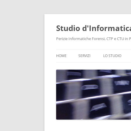
Vai
al
contenuto
Studio d'Informatic
Perizie Informatiche Forensi, CTP e CTU in Pr
HOME
SERVIZI
LO STUDIO
PERIZIE
LABORATORIO
CONSULENZA INFORMATICA
INTELLIGENCE
PROTEZIONE DATI E PRIVACY
RECUPERO DATI
BONIFICHE