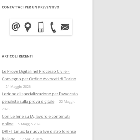
CONTATTACI PER UN PREVENTIVO
WRITE BLOCKER: COME
BITCOIN FORENSICS E
FUNZIONA, A COSA SERVE E
INTELLIGENCE SULLA
QUANTO COSTA
BLOCKCHAIN
INFORMATICA FORENSE
IISFA
MOBILE FORENSICS
ARTICOLI RECENTI
RIZIA WHATSAPP
PERSONE & PRIVACY
COPIA FORENSE
Le Prove Digitali nel Processo Civile –
RIZIA SU TELEGRAM
ONIF
CAPTATORE INFORMATICO
Convegno per Ordine Avvocati di Torino
OSINTITALIA
24 Maggio 2026
INFORMATICA GIURIDICA
Lezione di specializzazione per l’avvocato
penalista sulla prova digitale
DATA BREACH
22 Maggio
2026
DIGITAL FORENSICS
Con Le Iene su IA, lavoro e contenuti
online
5 Maggio 2026
DISTRIBUZIONE FORENSE
DRIFT Linux: la nuova live distro forense
italiana
17 Aprile 2026
COMPUTER FORENISCS