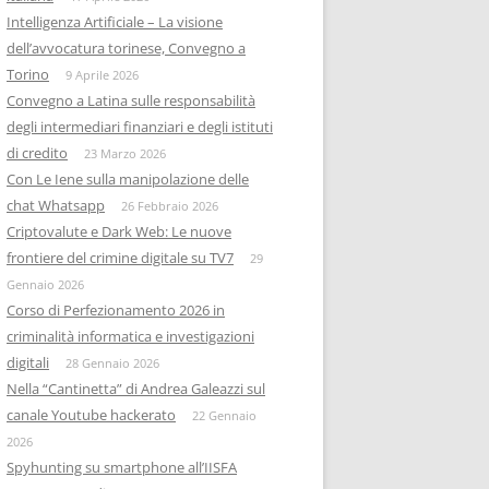
Intelligenza Artificiale – La visione
dell’avvocatura torinese, Convegno a
Torino
9 Aprile 2026
Convegno a Latina sulle responsabilità
degli intermediari finanziari e degli istituti
di credito
23 Marzo 2026
Con Le Iene sulla manipolazione delle
chat Whatsapp
26 Febbraio 2026
Criptovalute e Dark Web: Le nuove
frontiere del crimine digitale su TV7
29
Gennaio 2026
Corso di Perfezionamento 2026 in
criminalità informatica e investigazioni
digitali
28 Gennaio 2026
Nella “Cantinetta” di Andrea Galeazzi sul
canale Youtube hackerato
22 Gennaio
2026
Spyhunting su smartphone all’IISFA