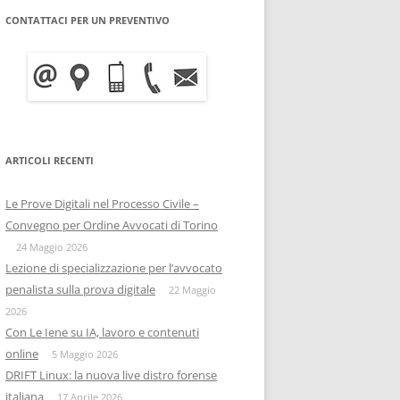
CONTATTACI PER UN PREVENTIVO
WRITE BLOCKER: COME
BITCOIN FORENSICS E
FUNZIONA, A COSA SERVE E
INTELLIGENCE SULLA
QUANTO COSTA
BLOCKCHAIN
INFORMATICA FORENSE
IISFA
MOBILE FORENSICS
ARTICOLI RECENTI
RIZIA WHATSAPP
PERSONE & PRIVACY
COPIA FORENSE
Le Prove Digitali nel Processo Civile –
RIZIA SU TELEGRAM
ONIF
CAPTATORE INFORMATICO
Convegno per Ordine Avvocati di Torino
OSINTITALIA
24 Maggio 2026
INFORMATICA GIURIDICA
Lezione di specializzazione per l’avvocato
penalista sulla prova digitale
DATA BREACH
22 Maggio
2026
DIGITAL FORENSICS
Con Le Iene su IA, lavoro e contenuti
online
5 Maggio 2026
DISTRIBUZIONE FORENSE
DRIFT Linux: la nuova live distro forense
italiana
17 Aprile 2026
COMPUTER FORENISCS