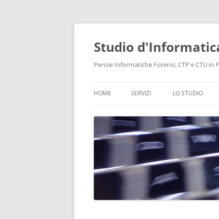
Vai
al
contenuto
Studio d'Informatic
Perizie Informatiche Forensi, CTP e CTU in Pr
HOME
SERVIZI
LO STUDIO
PERIZIE
LABORATORIO
CONSULENZA INFORMATICA
INTELLIGENCE
PROTEZIONE DATI E PRIVACY
RECUPERO DATI
BONIFICHE