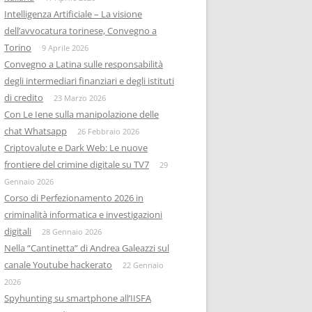
Intelligenza Artificiale – La visione
dell’avvocatura torinese, Convegno a
Torino
9 Aprile 2026
Convegno a Latina sulle responsabilità
degli intermediari finanziari e degli istituti
di credito
23 Marzo 2026
Con Le Iene sulla manipolazione delle
chat Whatsapp
26 Febbraio 2026
Criptovalute e Dark Web: Le nuove
frontiere del crimine digitale su TV7
29
Gennaio 2026
Corso di Perfezionamento 2026 in
criminalità informatica e investigazioni
digitali
28 Gennaio 2026
Nella “Cantinetta” di Andrea Galeazzi sul
canale Youtube hackerato
22 Gennaio
2026
Spyhunting su smartphone all’IISFA