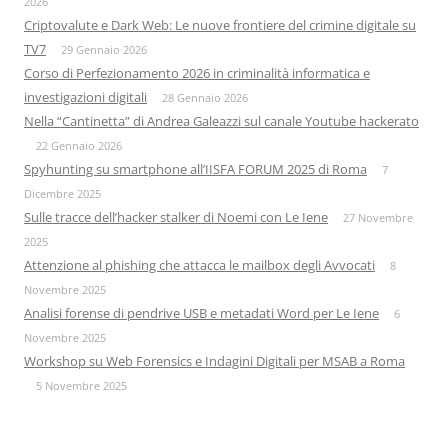
2026
Criptovalute e Dark Web: Le nuove frontiere del crimine digitale su
TV7
29 Gennaio 2026
Corso di Perfezionamento 2026 in criminalità informatica e
investigazioni digitali
28 Gennaio 2026
Nella “Cantinetta” di Andrea Galeazzi sul canale Youtube hackerato
22 Gennaio 2026
Spyhunting su smartphone all’IISFA FORUM 2025 di Roma
7
Dicembre 2025
Sulle tracce dell’hacker stalker di Noemi con Le Iene
27 Novembre
2025
Attenzione al phishing che attacca le mailbox degli Avvocati
8
Novembre 2025
Analisi forense di pendrive USB e metadati Word per Le Iene
6
Novembre 2025
Workshop su Web Forensics e Indagini Digitali per MSAB a Roma
5 Novembre 2025