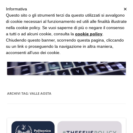
MENU
×
Informativa
Vai
Questo sito o gli strumenti terzi da questo utilizzati si avvalgono
al
di cookie necessari al funzionamento ed utili alle finalità illustrate
Studio d'Informatica Forense
contenuto
nella cookie policy. Se vuoi saperne di più o negare il consenso
a tutti o ad alcuni cookie, consulta la
cookie policy
.
Perizie Informatiche Forensi, CTP e CTU in Processi Civili e Penali
Chiudendo questo banner, scorrendo questa pagina, cliccando
su un link o proseguendo la navigazione in altra maniera,
acconsenti all’uso dei cookie.
ARCHIVI TAG:
VALLE AOSTA