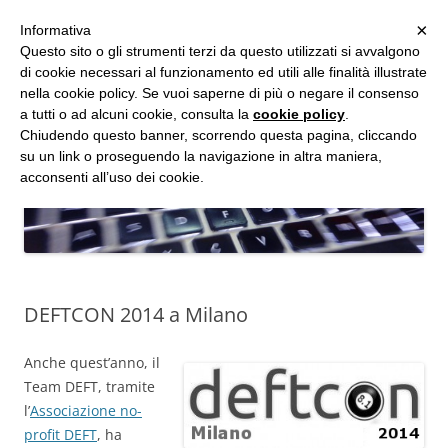
MENU
×
Informativa
Vai
Questo sito o gli strumenti terzi da questo utilizzati si avvalgono
al
di cookie necessari al funzionamento ed utili alle finalità illustrate
Studio d'Informatica Forense
contenuto
nella cookie policy. Se vuoi saperne di più o negare il consenso
a tutti o ad alcuni cookie, consulta la
cookie policy
.
Perizie Informatiche Forensi, CTP e CTU in Processi Civili e Penali
Chiudendo questo banner, scorrendo questa pagina, cliccando
su un link o proseguendo la navigazione in altra maniera,
acconsenti all’uso dei cookie.
DEFTCON 2014 a Milano
Anche quest’anno, il
Team DEFT, tramite
l’
Associazione no-
profit DEFT
, ha