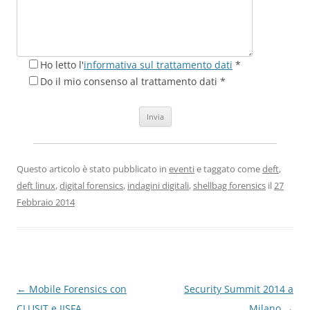
Ho letto l'
informativa sul trattamento dati
*
Do il mio consenso al trattamento dati *
Questo articolo è stato pubblicato in
eventi
e taggato come
deft
,
deft linux
,
digital forensics
,
indagini digitali
,
shellbag forensics
il
27
Febbraio 2014
Navigazione
←
Mobile Forensics con
Security Summit 2014 a
articolo
CLUSIT e IISFA
Milano
→