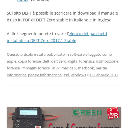
Sul sito DEFT è possibile scaricare in download il manuale
d’uso in PDF di DEFT Zero stable in italiano e in inglese.
Al link seguente potete trovare l’
elenco dei pacchetti
installati su DEFT Zero 2017.1 Stable
.
Questo articolo è stato pubblicato in
software
e taggato come
apple
,
copia forense
,
deft
,
deft zero
,
digital forensics
,
distribuzione
forense
,
immagini forensi
,
linux
,
mac os x
,
macbook
,
perizia
informatica
,
perizie informatiche
,
ssd
,
windows
il
16 Febbraio 2017