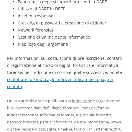
Panoramica degli strumenti presenti in DART
Utilizzo di DART in DEFT
Incident response
Cracking di password e creazione di dizionari
Network forensics
Gestione di un incidente informatico
Riepilogo degli argomenti
Per informazioni sui costi, sconti di pre-iscrizione, contatti
o registrazione al corso di digital forensics e informatica
forense, per l’edizione in corso e quelle successive, potete
contattare lo Studio agli indirizzi indicati nella pagina
contatti
.
Questo articolo è stato pubblicato in
formazione
e taggato come
bulk extractor
,
dart
,
deft
,
digital forensics
,
immagini forensi
,
incident response
,
informatica forense
,
ios
,
mobile forensics
,
network forensics
,
perizia informatica
,
perizie informatiche
,
prova
digitale
,
recupero dati
,
sqlite
,
timeline
,
torino
il
14 Settembre 2016