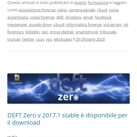
Questo articolo è stato pubblicato in
eventi
,
formazione
e taggato
come
acquisizione forense
,
caine
,
camera penale
,
cloud
,
copia
autenticata
,
copia forense
,
deft
,
dropbox
,
email
,
facebook
messenger
,
google drive
,
icloud
,
informatica forense
,
instagram
,
iot
forensics
,
linkedin
,
pec
,
prove digitali
,
smartphone
,
tribunale
,
tsurugi
,
twitter
,
ucpi
,
vps
,
whatsapp
il
29 Ottobre 2020
DEFT Zero v 2017.1 stable è disponibile per
il download