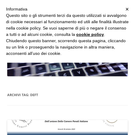
MENU
×
Informativa
Vai
Questo sito o gli strumenti terzi da questo utilizzati si avvalgono
al
di cookie necessari al funzionamento ed utili alle finalità illustrate
Studio d'Informatica Forense
contenuto
nella cookie policy. Se vuoi saperne di più o negare il consenso
a tutti o ad alcuni cookie, consulta la
cookie policy
.
Perizie Informatiche Forensi, CTP e CTU in Processi Civili e Penali
Chiudendo questo banner, scorrendo questa pagina, cliccando
su un link o proseguendo la navigazione in altra maniera,
acconsenti all’uso dei cookie.
ARCHIVI TAG:
DEFT