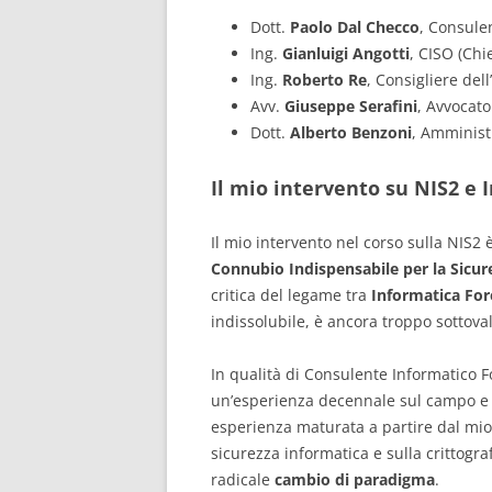
Dott.
Paolo Dal Checco
, Consule
Ing.
Gianluigi Angotti
, CISO (Chi
Ing.
Roberto Re
, Consigliere del
Avv.
Giuseppe
Serafini
, Avvocato
Dott.
Alberto Benzoni
, Amminist
Il mio intervento su NIS2 e
Il mio intervento nel corso sulla NIS2 è 
Connubio Indispensabile per la Sicur
critica del legame tra
Informatica Fore
indissolubile, è ancora troppo sottova
In qualità di Consulente Informatico F
un’esperienza decennale sul campo e olt
esperienza maturata a partire dal mio 
sicurezza informatica e sulla crittogr
radicale
cambio di paradigma
.