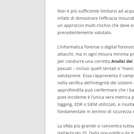
Non è più sufficiente limitarsi ad acq
infatti di dimostrare l’efficacia misu
un approccio multi-rischio che deve ess
precedentemente valutato.
L’informatica forense o digital forensic
attacchi, ma in ogni misura minima pr
per condurre una corretta
Analisi dei
passati – inclusi quelli tentati o “man
valutazione. Essa rappresenta il camp
nella verifica dell’integrità dei sistemi
approfondita può confermare che i bac
post-incidente è l’unica vera metrica 
logging, EDR o SIEM utilizzati, e risu
fondamentale in termini di sicurezza 
La sfida più grande si concentra tutta
dall’Articolo 25. Dalla pre-notifica da i