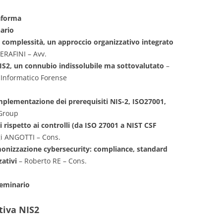
aforma
ario
 complessità, un approccio organizzativo integrato
ERAFINI – Avv.
IS2, un connubio indissolubile ma sottovalutato
–
Informatico Forense
implementazione dei prerequisiti NIS-2, ISO27001,
-Group
chi rispetto ai controlli (da ISO 27001 a NIST CSF
gi ANGOTTI – Cons.
nizzazione cybersecurity: compliance, standard
zativi
– Roberto RE – Cons.
seminario
tiva NIS2