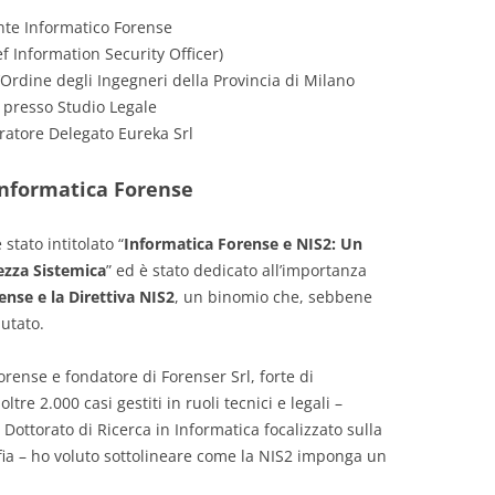
nte Informatico Forense
ef Information Security Officer)
l’Ordine degli Ingegneri della Provincia di Milano
 presso Studio Legale
ratore Delegato Eureka Srl
 Informatica Forense
stato intitolato “
Informatica Forense e NIS2: Un
ezza Sistemica
” ed è stato dedicato all’importanza
nse e la Direttiva NIS2
, un binomio che, sebbene
lutato.
orense e fondatore di Forenser Srl, forte di
re 2.000 casi gestiti in ruoli tecnici e legali –
Dottorato di Ricerca in Informatica focalizzato sulla
afia – ho voluto sottolineare come la NIS2 imponga un