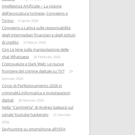
Intelligenza Artificiale – La visione
dell’avvocatura torinese, Convegno a
Torino
9 Aprile 2026
Convegno a Latina sulle responsabilità
degli intermediari finanziari e degli istituti
di credito
23 Marzo 2026
Con Le Iene sulla manipolazione delle
chat Whatsapp
26 Febbraio 2026
Criptovalute e Dark Web: Le nuove
frontiere del crimine digitale su TV7
29
Gennaio 2026
Corso di Perfezionamento 2026 in
criminalità informatica e investigazioni
digitali
28 Gennaio 2026
Nella “Cantinetta” di Andrea Galeazzi sul
canale Youtube hackerato
22 Gennaio
2026
Spyhunting su smartphone all’IISFA