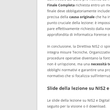
Finale Completa
richiesta entro un me
finale deve obbligatoriamente include
precisa della
causa originale
che ha in
punto cruciale della lezione: è impossi
pare effettivamente richiesto dalla n
approfondita di Informatica Forense o 
In conclusione, la Direttiva NIS2 ci sp
integra misure Tecniche, Organizzative
procedure operative diventano la font
non è un’opzione, ma una
necessità t
obblighi normativi e garantire una pro
normativo che si focalizza sull’interruz
Slide della lezione su NIS2
Le slide della lezione su NIS2 e Digita
seguito per la visione o il download.