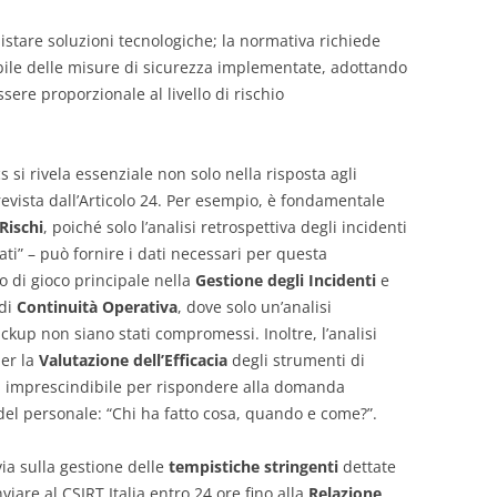
uistare soluzioni tecnologiche; la normativa richiede
rabile delle misure di sicurezza implementate, adottando
ere proporzionale al livello di rischio
s si rivela essenziale non solo nella risposta agli
evista dall’Articolo 24. Per esempio, è fondamentale
 Rischi
, poiché solo l’analisi retrospettiva degli incidenti
cati” – può fornire i dati necessari per questa
o di gioco principale nella
Gestione degli Incidenti
e
 di
Continuità Operativa
, dove solo un’analisi
kup non siano stati compromessi. Inoltre, l’analisi
per la
Valutazione dell’Efficacia
degli strumenti di
lta imprescindibile per rispondere alla domanda
del personale: “Chi ha fatto cosa, quando e come?”.
via sulla gestione delle
tempistiche stringenti
dettate
nviare al CSIRT Italia entro 24 ore fino alla
Relazione