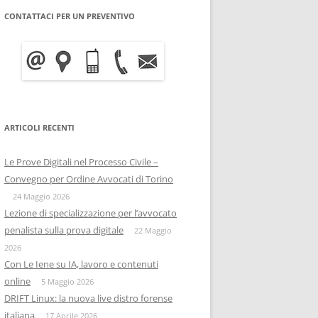
CONTATTACI PER UN PREVENTIVO
WRITE BLOCKER: COME
BITCOIN FORENSICS E
FUNZIONA, A COSA SERVE E
INTELLIGENCE SULLA
QUANTO COSTA
BLOCKCHAIN
INFORMATICA FORENSE
IISFA
MOBILE FORENSICS
ARTICOLI RECENTI
RIZIA WHATSAPP
PERSONE & PRIVACY
COPIA FORENSE
Le Prove Digitali nel Processo Civile –
RIZIA SU TELEGRAM
ONIF
CAPTATORE INFORMATICO
Convegno per Ordine Avvocati di Torino
OSINTITALIA
24 Maggio 2026
INFORMATICA GIURIDICA
Lezione di specializzazione per l’avvocato
penalista sulla prova digitale
DATA BREACH
22 Maggio
2026
DIGITAL FORENSICS
Con Le Iene su IA, lavoro e contenuti
online
5 Maggio 2026
DISTRIBUZIONE FORENSE
DRIFT Linux: la nuova live distro forense
italiana
17 Aprile 2026
COMPUTER FORENISCS