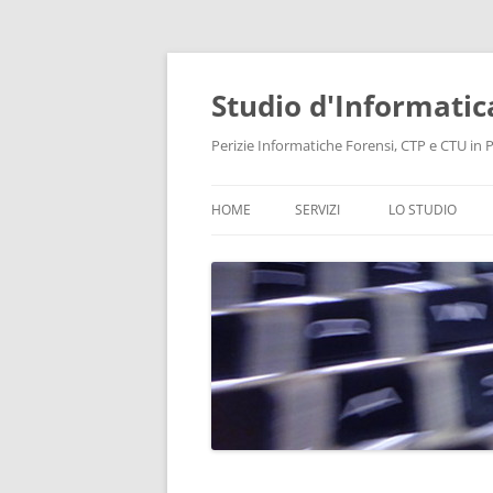
Vai
al
contenuto
Studio d'Informatic
Perizie Informatiche Forensi, CTP e CTU in Pr
HOME
SERVIZI
LO STUDIO
PERIZIE
LABORATORIO
CONSULENZA INFORMATICA
INTELLIGENCE
PROTEZIONE DATI E PRIVACY
RECUPERO DATI
BONIFICHE