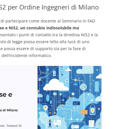
S2 per Ordine Ingegneri di Milano
INCIDENTE INFORMATICO
SEQUESTRO BITCOIN E
RECUPERO WALLET E BITCOIN
BONIFICA TELEFONICA
ACQUISIZIONE DELLE PROVE
PERIZIA DI TRASCRIZIONE
PERIZIA WEB MARKETING
PERIZIA LOGGER SCATOLE GPS
COPIA FORENSE SMARTPHONE
RANSOMWARE
PUBBLICAZIONI
CRIPTOVALUTE
e di partecipare come docente al Seminario in FAD
PERIZIA VIDEO E FOTO
BONIFICA EMAIL
INDAGINI FORENSI
PERIZIA DIFFAMAZIONE FB
PERIZIA SU DRONI E UAV
PERIZIA SU CELLE TELEFONICHE
PERIZIA ANTROPOMETRICA
BIBLIOGRAFIA ESSENZIALE
se e NIS2, un connubio indissolubile ma
RECUPERO CREDENZIALI
TUTELA REPUTAZIONE ONLINE
PERIZIA SU DATABASE
PERIZIA SU FACEBOOK
PERIZIA SU NAVIGATORI GPS
PERIZIA SU SMARTPHONE
PERIZIA FOTOGRAFICA
SEMINARI E CONFERENZE
sentato i punti di contatto tra la direttiva NIS2 e la
DESCRIZIONE GIUDIZIARIA
sto di legge possa essere letto alla luce di uno
PERIZIA SU TRUFFA SIM SWAP
PERIZIA SU TRAFFICO RETE
PERIZIE SU SMARTWATCH
PERIZIA DVR
ASSOCIAZIONI
se possa essere di supporto sia per la fase di
PERIZIA FORENSE
 dell’incidente informatico.
BITCOIN FORENSICS
PERIZIA MOTORI DI RICERCA
ANALISI TECNICA
PERIZIA MAPPE ONLINE
PE
PERIZIA SU TRUFFE BANCARIE
PERIZIA SU CLOUD
RICORSO CORECOM/AGCOM
PERIZIA VIDEO E FILMATI
PE
INDAGINI DIFENSIVE
PERIZIA SUL SOFTWARE
PERIZIA SU EMAIL E PEC