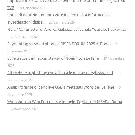
Criptovalute e Dark Web: Le nuove frontiere del crimine digitale su
TV7
29 Gennaio 2026
Corso di Perfezionamento 2026 in criminalità informatica e
investigazioni digitali
28 Gennaio 2026
Nella “Cantinetta” di Andrea Galeazzi sul canale Youtube hackerato
22 Gennaio 2026
Spyhunting su smartphone all’IISFA FORUM 2025 di Roma
7
Dicembre 2025
Sulle tracce dell’hacker stalker di Noemi con Le Iene
27 Novembre
2025
Attenzione al phishing che attacca le mailbox degli Avvocati
8
Novembre 2025
Analisi forense di pendrive USB e metadati Word per Le Iene
6
Novembre 2025
Workshop su Web Forensics e Indagini Digitali per MSAB a Roma
5 Novembre 2025