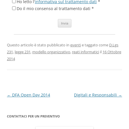
Ho letto l'
informativa sul trattamento dati
*
Do il mio consenso al trattamento dati *
Questo articolo è stato pubblicato in
eventi
e taggato come
D.Lgs
231
,
legge 231
,
modello organizzativo
,
reati informatici
il
16 Ottobre
2014
Navigazione
←
DFA Open Day 2014
Digitali e Responsabili
→
articolo
CONTATTACI PER UN PREVENTIVO