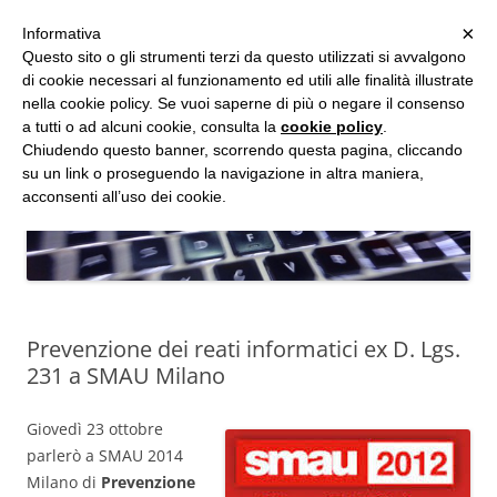
MENU
×
Informativa
Vai
Questo sito o gli strumenti terzi da questo utilizzati si avvalgono
al
di cookie necessari al funzionamento ed utili alle finalità illustrate
Studio d'Informatica Forense
contenuto
nella cookie policy. Se vuoi saperne di più o negare il consenso
a tutti o ad alcuni cookie, consulta la
cookie policy
.
Perizie Informatiche Forensi, CTP e CTU in Processi Civili e Penali
Chiudendo questo banner, scorrendo questa pagina, cliccando
su un link o proseguendo la navigazione in altra maniera,
acconsenti all’uso dei cookie.
Prevenzione dei reati informatici ex D. Lgs.
231 a SMAU Milano
Giovedì 23 ottobre
parlerò a SMAU 2014
Milano di
Prevenzione