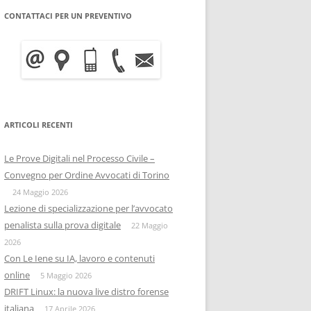
CONTATTACI PER UN PREVENTIVO
WRITE BLOCKER: COME
BITCOIN FORENSICS E
FUNZIONA, A COSA SERVE E
INTELLIGENCE SULLA
QUANTO COSTA
BLOCKCHAIN
INFORMATICA FORENSE
IISFA
MOBILE FORENSICS
ARTICOLI RECENTI
RIZIA WHATSAPP
PERSONE & PRIVACY
COPIA FORENSE
Le Prove Digitali nel Processo Civile –
RIZIA SU TELEGRAM
ONIF
CAPTATORE INFORMATICO
Convegno per Ordine Avvocati di Torino
OSINTITALIA
24 Maggio 2026
INFORMATICA GIURIDICA
Lezione di specializzazione per l’avvocato
penalista sulla prova digitale
DATA BREACH
22 Maggio
2026
DIGITAL FORENSICS
Con Le Iene su IA, lavoro e contenuti
online
5 Maggio 2026
DISTRIBUZIONE FORENSE
DRIFT Linux: la nuova live distro forense
italiana
17 Aprile 2026
COMPUTER FORENISCS