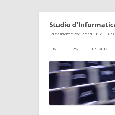
Vai
al
contenuto
Studio d'Informatic
Perizie Informatiche Forensi, CTP e CTU in Pr
HOME
SERVIZI
LO STUDIO
PERIZIE
LABORATORIO
CONSULENZA INFORMATICA
INTELLIGENCE
PROTEZIONE DATI E PRIVACY
RECUPERO DATI
BONIFICHE