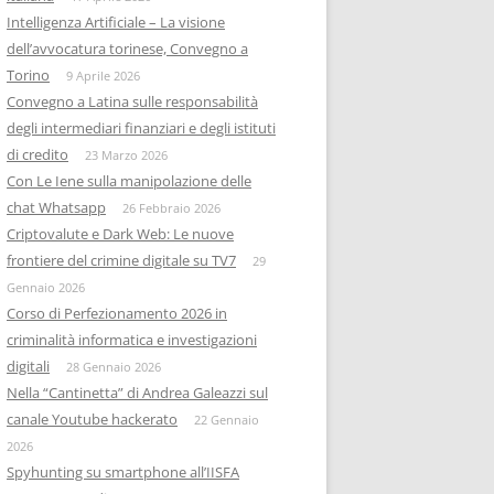
Intelligenza Artificiale – La visione
dell’avvocatura torinese, Convegno a
Torino
9 Aprile 2026
Convegno a Latina sulle responsabilità
degli intermediari finanziari e degli istituti
di credito
23 Marzo 2026
Con Le Iene sulla manipolazione delle
chat Whatsapp
26 Febbraio 2026
Criptovalute e Dark Web: Le nuove
frontiere del crimine digitale su TV7
29
Gennaio 2026
Corso di Perfezionamento 2026 in
criminalità informatica e investigazioni
digitali
28 Gennaio 2026
Nella “Cantinetta” di Andrea Galeazzi sul
canale Youtube hackerato
22 Gennaio
2026
Spyhunting su smartphone all’IISFA