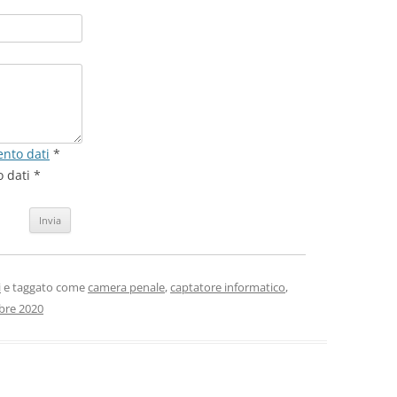
ento dati
*
 dati *
i
e taggato come
camera penale
,
captatore informatico
,
bre 2020