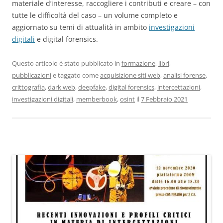
materiale d’interesse, raccogliere i contributi e creare – con
tutte le difficoltà del caso – un volume completo e
aggiornato su temi di attualità in ambito
investigazioni
digitali
e digital forensics.
Questo articolo è stato pubblicato in
formazione
,
libri
,
pubblicazioni
e taggato come
acquisizione siti web
,
analisi forense
,
crittografia
,
dark web
,
deepfake
,
digital forensics
,
intercettazioni
,
investigazioni digitali
,
memberbook
,
osint
il
7 Febbraio 2021