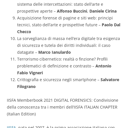
sistema delle intercettazioni: stato dell’arte e
prospettive aperte –
Alfonso Buccini
,
Daniele Cirina
Acquisizione forense di pagine e siti web: principi
tecnici, stato dell’arte e prospettive future –
Paolo Dal
Checco
La sorveglianza di massa nell’era digitale tra esigenza
di sicurezza e tutela dei diritti individuali: il caso
datagate –
Marco Ianulardo
Terrorismo cibernetico: realtà o finzione? Profili
problematici di definizione e contrasto –
Antonio
Fabio Vigneri
Crittografia e sicurezza negli smartphone –
Salvatore
Filograno
IISFA Memberbook 2021 DIGITAL FORENSICS: Condivisione
della conoscenza tra i membri dell’IISFA ITALIAN CHAPTER
(Italian Edition)
IISFA
, nata nel 2007, è la prima associazione italiana con