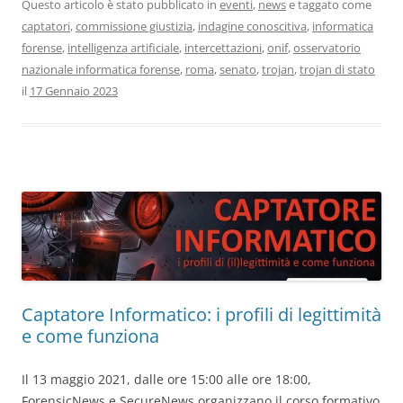
Questo articolo è stato pubblicato in
eventi
,
news
e taggato come
captatori
,
commissione giustizia
,
indagine conoscitiva
,
informatica
forense
,
intelligenza artificiale
,
intercettazioni
,
onif
,
osservatorio
nazionale informatica forense
,
roma
,
senato
,
trojan
,
trojan di stato
il
17 Gennaio 2023
Captatore Informatico: i profili di legittimità
e come funziona
Il 13 maggio 2021, dalle ore 15:00 alle ore 18:00,
ForensicNews e SecureNews organizzano il corso formativo