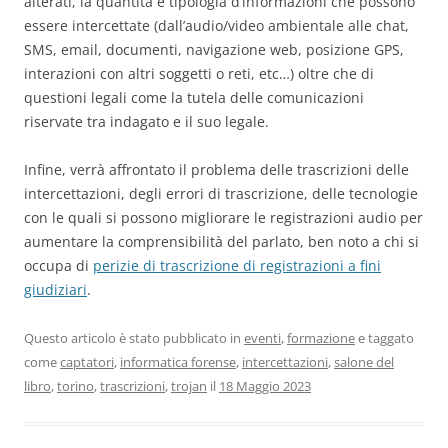
alterati, la quantità e tipologia d’informazioni che possono
essere intercettate (dall’audio/video ambientale alle chat,
SMS, email, documenti, navigazione web, posizione GPS,
interazioni con altri soggetti o reti, etc…) oltre che di
questioni legali come la tutela delle comunicazioni
riservate tra indagato e il suo legale.
Infine, verrà affrontato il problema delle trascrizioni delle
intercettazioni, degli errori di trascrizione, delle tecnologie
con le quali si possono migliorare le registrazioni audio per
aumentare la comprensibilità del parlato, ben noto a chi si
occupa di
perizie di trascrizione di registrazioni a fini
giudiziari
.
Questo articolo è stato pubblicato in
eventi
,
formazione
e taggato
come
captatori
,
informatica forense
,
intercettazioni
,
salone del
libro
,
torino
,
trascrizioni
,
trojan
il
18 Maggio 2023