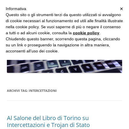
MENU
×
Informativa
Vai
Questo sito o gli strumenti terzi da questo utilizzati si avvalgono
al
di cookie necessari al funzionamento ed utili alle finalità illustrate
Studio d'Informatica Forense
contenuto
nella cookie policy. Se vuoi saperne di più o negare il consenso
a tutti o ad alcuni cookie, consulta la
cookie policy
.
Perizie Informatiche Forensi, CTP e CTU in Processi Civili e Penali
Chiudendo questo banner, scorrendo questa pagina, cliccando
su un link o proseguendo la navigazione in altra maniera,
acconsenti all’uso dei cookie.
ARCHIVI TAG:
INTERCETTAZIONI
Al Salone del Libro di Torino su
Intercettazioni e Trojan di Stato