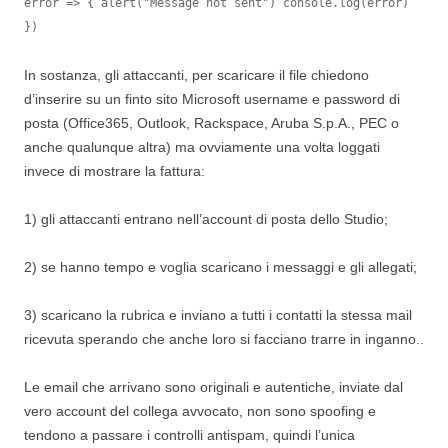
error => { alert("Message not sent") console.log(error) 
})
In sostanza, gli attaccanti, per scaricare il file chiedono
d’inserire su un finto sito Microsoft username e password di
posta (Office365, Outlook, Rackspace, Aruba S.p.A., PEC o
anche qualunque altra) ma ovviamente una volta loggati
invece di mostrare la fattura:
1) gli attaccanti entrano nell’account di posta dello Studio;
2) se hanno tempo e voglia scaricano i messaggi e gli allegati;
3) scaricano la rubrica e inviano a tutti i contatti la stessa mail
ricevuta sperando che anche loro si facciano trarre in inganno..
Le email che arrivano sono originali e autentiche, inviate dal
vero account del collega avvocato, non sono spoofing e
tendono a passare i controlli antispam, quindi l’unica