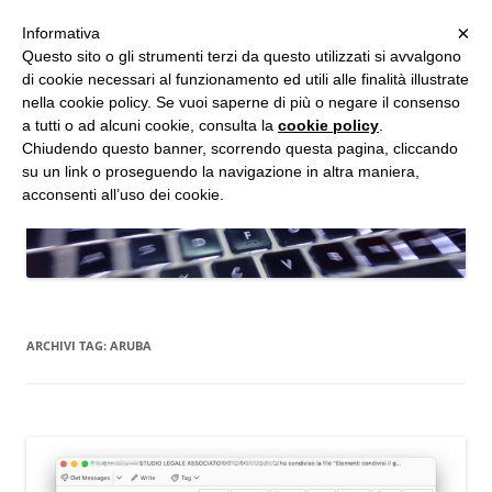
MENU
×
Informativa
Vai
Questo sito o gli strumenti terzi da questo utilizzati si avvalgono
al
di cookie necessari al funzionamento ed utili alle finalità illustrate
Studio d'Informatica Forense
contenuto
nella cookie policy. Se vuoi saperne di più o negare il consenso
a tutti o ad alcuni cookie, consulta la
cookie policy
.
Perizie Informatiche Forensi, CTP e CTU in Processi Civili e Penali
Chiudendo questo banner, scorrendo questa pagina, cliccando
su un link o proseguendo la navigazione in altra maniera,
acconsenti all’uso dei cookie.
ARCHIVI TAG:
ARUBA