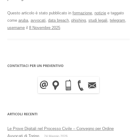
Questo articolo è stato pubblicato in
formazione
,
notizie
e taggato
come
aruba
,
avvocati
,
data breach
,
phishing
,
studi legali
,
telegram
,
username
il
8 Novembre 2025
CONTATTACI PER UN PREVENTIVO
ARTICOLI RECENTI
Le Prove Digitali nel Processo Civile – Convegno per Ordine
Avvocati di Torino
24 Maggio 2026