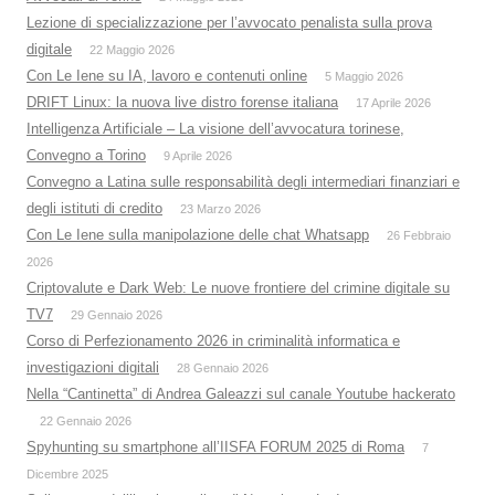
Lezione di specializzazione per l’avvocato penalista sulla prova
digitale
22 Maggio 2026
Con Le Iene su IA, lavoro e contenuti online
5 Maggio 2026
DRIFT Linux: la nuova live distro forense italiana
17 Aprile 2026
Intelligenza Artificiale – La visione dell’avvocatura torinese,
Convegno a Torino
9 Aprile 2026
Convegno a Latina sulle responsabilità degli intermediari finanziari e
degli istituti di credito
23 Marzo 2026
Con Le Iene sulla manipolazione delle chat Whatsapp
26 Febbraio
2026
Criptovalute e Dark Web: Le nuove frontiere del crimine digitale su
TV7
29 Gennaio 2026
Corso di Perfezionamento 2026 in criminalità informatica e
investigazioni digitali
28 Gennaio 2026
Nella “Cantinetta” di Andrea Galeazzi sul canale Youtube hackerato
22 Gennaio 2026
Spyhunting su smartphone all’IISFA FORUM 2025 di Roma
7
Dicembre 2025