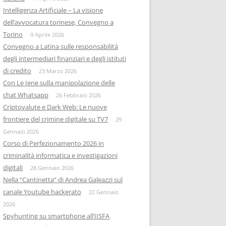
Intelligenza Artificiale – La visione
dell’avvocatura torinese, Convegno a
Torino
9 Aprile 2026
Convegno a Latina sulle responsabilità
degli intermediari finanziari e degli istituti
di credito
23 Marzo 2026
Con Le Iene sulla manipolazione delle
chat Whatsapp
26 Febbraio 2026
Criptovalute e Dark Web: Le nuove
frontiere del crimine digitale su TV7
29
Gennaio 2026
Corso di Perfezionamento 2026 in
criminalità informatica e investigazioni
digitali
28 Gennaio 2026
Nella “Cantinetta” di Andrea Galeazzi sul
canale Youtube hackerato
22 Gennaio
2026
Spyhunting su smartphone all’IISFA