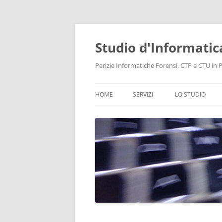
Vai
al
contenuto
Studio d'Informatic
Perizie Informatiche Forensi, CTP e CTU in Pr
HOME
SERVIZI
LO STUDIO
PERIZIE
LABORATORIO
CONSULENZA INFORMATICA
INTELLIGENCE
PROTEZIONE DATI E PRIVACY
RECUPERO DATI
BONIFICHE