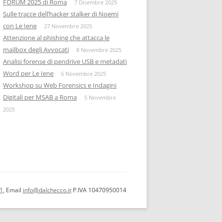
FORUM 2025 di Roma
7 Dicembre 2025
Sulle tracce dell’hacker stalker di Noemi
con Le Iene
27 Novembre 2025
Attenzione al phishing che attacca le
mailbox degli Avvocati
8 Novembre 2025
Analisi forense di pendrive USB e metadati
Word per Le Iene
6 Novembre 2025
Workshop su Web Forensics e Indagini
Digitali per MSAB a Roma
5 Novembre
2025
1
, Email
info@dalchecco.it
P.IVA 10470950014