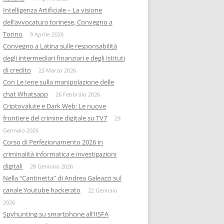
Intelligenza Artificiale – La visione
dell’avvocatura torinese, Convegno a
Torino
9 Aprile 2026
Convegno a Latina sulle responsabilità
degli intermediari finanziari e degli istituti
di credito
23 Marzo 2026
Con Le Iene sulla manipolazione delle
chat Whatsapp
26 Febbraio 2026
Criptovalute e Dark Web: Le nuove
frontiere del crimine digitale su TV7
29
Gennaio 2026
Corso di Perfezionamento 2026 in
criminalità informatica e investigazioni
digitali
28 Gennaio 2026
Nella “Cantinetta” di Andrea Galeazzi sul
canale Youtube hackerato
22 Gennaio
2026
Spyhunting su smartphone all’IISFA