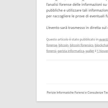
l’analisi forense delle informazioni su w
pubbliche e utilizzare tali informazioni
per raccogliere le prove di eventuali furt
L’evento sarà trasmesso in diretta su
Questo articolo è stato pubblicato in
event
forense
,
bitcoin
,
bitcoin forensics
,
blockchai
forensi
,
perizia informatica
,
wallet
il
1 Nove
Perizie Informatiche Forensi e Consulenze Tecn