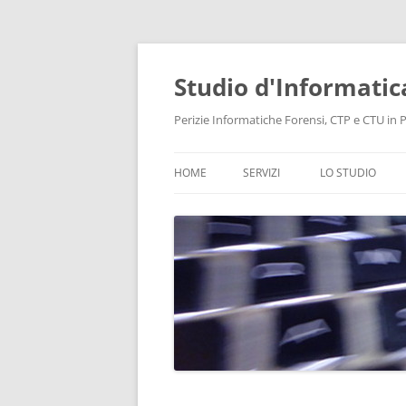
Vai
al
contenuto
Studio d'Informatic
Perizie Informatiche Forensi, CTP e CTU in Pr
HOME
SERVIZI
LO STUDIO
PERIZIE
LABORATORIO
CONSULENZA INFORMATICA
INTELLIGENCE
PROTEZIONE DATI E PRIVACY
RECUPERO DATI
BONIFICHE