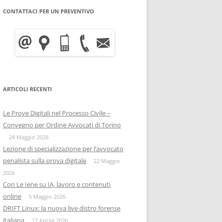
CONTATTACI PER UN PREVENTIVO
WRITE BLOCKER: COME
BITCOIN FORENSICS E
FUNZIONA, A COSA SERVE E
INTELLIGENCE SULLA
QUANTO COSTA
BLOCKCHAIN
INFORMATICA FORENSE
IISFA
MOBILE FORENSICS
ARTICOLI RECENTI
RIZIA WHATSAPP
PERSONE & PRIVACY
COPIA FORENSE
Le Prove Digitali nel Processo Civile –
RIZIA SU TELEGRAM
ONIF
CAPTATORE INFORMATICO
Convegno per Ordine Avvocati di Torino
OSINTITALIA
24 Maggio 2026
INFORMATICA GIURIDICA
Lezione di specializzazione per l’avvocato
penalista sulla prova digitale
DATA BREACH
22 Maggio
2026
DIGITAL FORENSICS
Con Le Iene su IA, lavoro e contenuti
online
5 Maggio 2026
DISTRIBUZIONE FORENSE
DRIFT Linux: la nuova live distro forense
italiana
17 Aprile 2026
COMPUTER FORENISCS