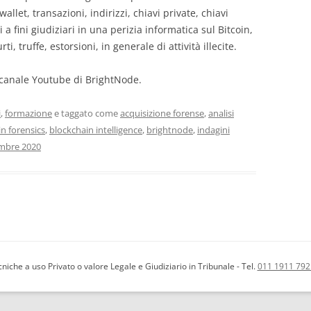
allet, transazioni, indirizzi, chiavi private, chiavi
 a fini giudiziari in una perizia informatica sul Bitcoin,
i, truffe, estorsioni, in generale di attività illecite.
l canale Youtube di BrightNode.
i
,
formazione
e taggato come
acquisizione forense
,
analisi
n forensics
,
blockchain intelligence
,
brightnode
,
indagini
mbre 2020
iche a uso Privato o valore Legale e Giudiziario in Tribunale - Tel.
011 1911 792