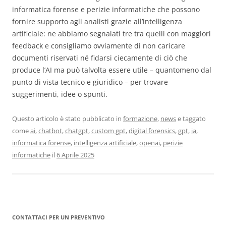
informatica forense e perizie informatiche che possono
fornire supporto agli analisti grazie all’intelligenza
artificiale: ne abbiamo segnalati tre tra quelli con maggiori
feedback e consigliamo ovviamente di non caricare
documenti riservati né fidarsi ciecamente di ciò che
produce l’AI ma può talvolta essere utile – quantomeno dal
punto di vista tecnico e giuridico – per trovare
suggerimenti, idee o spunti.
Questo articolo è stato pubblicato in
formazione
,
news
e taggato
come
ai
,
chatbot
,
chatgpt
,
custom gpt
,
digital forensics
,
gpt
,
ia
,
informatica forense
,
intelligenza artificiale
,
openai
,
perizie
informatiche
il
6 Aprile 2025
CONTATTACI PER UN PREVENTIVO