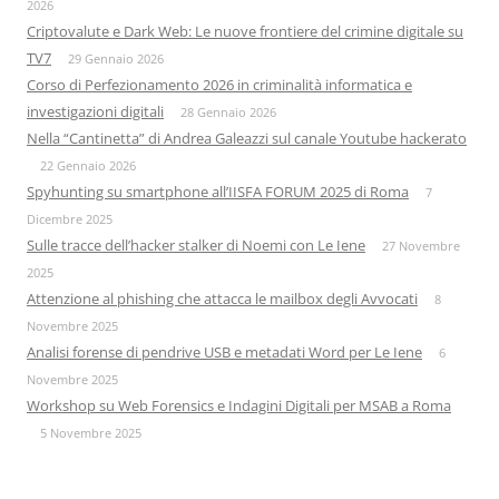
2026
Criptovalute e Dark Web: Le nuove frontiere del crimine digitale su
TV7
29 Gennaio 2026
Corso di Perfezionamento 2026 in criminalità informatica e
investigazioni digitali
28 Gennaio 2026
Nella “Cantinetta” di Andrea Galeazzi sul canale Youtube hackerato
22 Gennaio 2026
Spyhunting su smartphone all’IISFA FORUM 2025 di Roma
7
Dicembre 2025
Sulle tracce dell’hacker stalker di Noemi con Le Iene
27 Novembre
2025
Attenzione al phishing che attacca le mailbox degli Avvocati
8
Novembre 2025
Analisi forense di pendrive USB e metadati Word per Le Iene
6
Novembre 2025
Workshop su Web Forensics e Indagini Digitali per MSAB a Roma
5 Novembre 2025