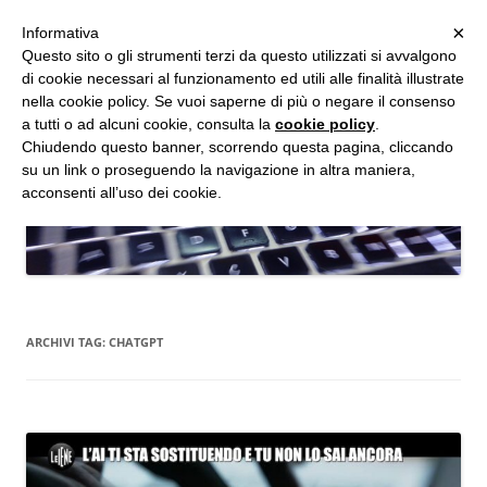
MENU
×
Informativa
Vai
Questo sito o gli strumenti terzi da questo utilizzati si avvalgono
al
di cookie necessari al funzionamento ed utili alle finalità illustrate
Studio d'Informatica Forense
contenuto
nella cookie policy. Se vuoi saperne di più o negare il consenso
a tutti o ad alcuni cookie, consulta la
cookie policy
.
Perizie Informatiche Forensi, CTP e CTU in Processi Civili e Penali
Chiudendo questo banner, scorrendo questa pagina, cliccando
su un link o proseguendo la navigazione in altra maniera,
acconsenti all’uso dei cookie.
ARCHIVI TAG:
CHATGPT