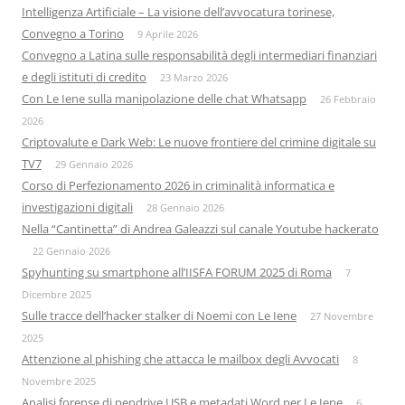
Intelligenza Artificiale – La visione dell’avvocatura torinese,
Convegno a Torino
9 Aprile 2026
Convegno a Latina sulle responsabilità degli intermediari finanziari
e degli istituti di credito
23 Marzo 2026
Con Le Iene sulla manipolazione delle chat Whatsapp
26 Febbraio
2026
Criptovalute e Dark Web: Le nuove frontiere del crimine digitale su
TV7
29 Gennaio 2026
Corso di Perfezionamento 2026 in criminalità informatica e
investigazioni digitali
28 Gennaio 2026
Nella “Cantinetta” di Andrea Galeazzi sul canale Youtube hackerato
22 Gennaio 2026
Spyhunting su smartphone all’IISFA FORUM 2025 di Roma
7
Dicembre 2025
Sulle tracce dell’hacker stalker di Noemi con Le Iene
27 Novembre
2025
Attenzione al phishing che attacca le mailbox degli Avvocati
8
Novembre 2025
Analisi forense di pendrive USB e metadati Word per Le Iene
6