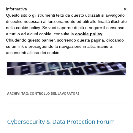
MENU
×
Informativa
Vai
Questo sito o gli strumenti terzi da questo utilizzati si avvalgono
al
di cookie necessari al funzionamento ed utili alle finalità illustrate
Studio d'Informatica Forense
contenuto
nella cookie policy. Se vuoi saperne di più o negare il consenso
a tutti o ad alcuni cookie, consulta la
cookie policy
.
Perizie Informatiche Forensi, CTP e CTU in Processi Civili e Penali
Chiudendo questo banner, scorrendo questa pagina, cliccando
su un link o proseguendo la navigazione in altra maniera,
acconsenti all’uso dei cookie.
ARCHIVI TAG:
CONTROLLO DEL LAVORATORE
Cybersecurity & Data Protection Forum