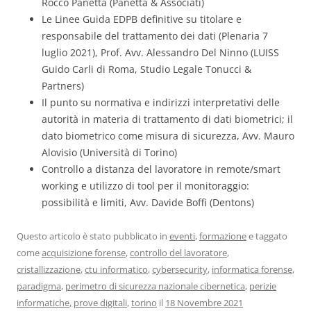
Rocco Panetta (Panetta & Associati)
Le Linee Guida EDPB definitive su titolare e
responsabile del trattamento dei dati (Plenaria 7
luglio 2021), Prof. Avv. Alessandro Del Ninno (LUISS
Guido Carli di Roma, Studio Legale Tonucci &
Partners)
Il punto su normativa e indirizzi interpretativi delle
autorità in materia di trattamento di dati biometrici; il
dato biometrico come misura di sicurezza, Avv. Mauro
Alovisio (Università di Torino)
Controllo a distanza del lavoratore in remote/smart
working e utilizzo di tool per il monitoraggio:
possibilità e limiti, Avv. Davide Boffi (Dentons)
Questo articolo è stato pubblicato in
eventi
,
formazione
e taggato
come
acquisizione forense
,
controllo del lavoratore
,
cristallizzazione
,
ctu informatico
,
cybersecurity
,
informatica forense
,
paradigma
,
perimetro di sicurezza nazionale cibernetica
,
perizie
informatiche
,
prove digitali
,
torino
il
18 Novembre 2021