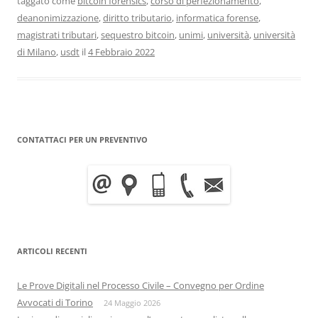
taggato come
bitcoin forensics
,
corso di perfezionamento
,
deanonimizzazione
,
diritto tributario
,
informatica forense
,
magistrati tributari
,
sequestro bitcoin
,
unimi
,
università
,
università
di Milano
,
usdt
il
4 Febbraio 2022
CONTATTACI PER UN PREVENTIVO
ARTICOLI RECENTI
Le Prove Digitali nel Processo Civile – Convegno per Ordine
Avvocati di Torino
24 Maggio 2026