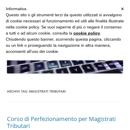
MENU
×
Informativa
Vai
Questo sito o gli strumenti terzi da questo utilizzati si avvalgono
al
di cookie necessari al funzionamento ed utili alle finalità illustrate
Studio d'Informatica Forense
contenuto
nella cookie policy. Se vuoi saperne di più o negare il consenso
a tutti o ad alcuni cookie, consulta la
cookie policy
.
Perizie Informatiche Forensi, CTP e CTU in Processi Civili e Penali
Chiudendo questo banner, scorrendo questa pagina, cliccando
su un link o proseguendo la navigazione in altra maniera,
acconsenti all’uso dei cookie.
ARCHIVI TAG:
MAGISTRATI TRIBUTARI
Corso di Perfezionamento per Magistrati
Tributari