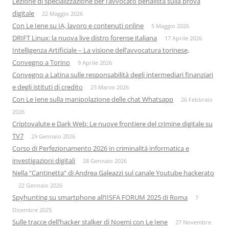
Lezione di specializzazione per l’avvocato penalista sulla prova
digitale
22 Maggio 2026
Con Le Iene su IA, lavoro e contenuti online
5 Maggio 2026
DRIFT Linux: la nuova live distro forense italiana
17 Aprile 2026
Intelligenza Artificiale – La visione dell’avvocatura torinese,
Convegno a Torino
9 Aprile 2026
Convegno a Latina sulle responsabilità degli intermediari finanziari
e degli istituti di credito
23 Marzo 2026
Con Le Iene sulla manipolazione delle chat Whatsapp
26 Febbraio
2026
Criptovalute e Dark Web: Le nuove frontiere del crimine digitale su
TV7
29 Gennaio 2026
Corso di Perfezionamento 2026 in criminalità informatica e
investigazioni digitali
28 Gennaio 2026
Nella “Cantinetta” di Andrea Galeazzi sul canale Youtube hackerato
22 Gennaio 2026
Spyhunting su smartphone all’IISFA FORUM 2025 di Roma
7
Dicembre 2025
Sulle tracce dell’hacker stalker di Noemi con Le Iene
27 Novembre