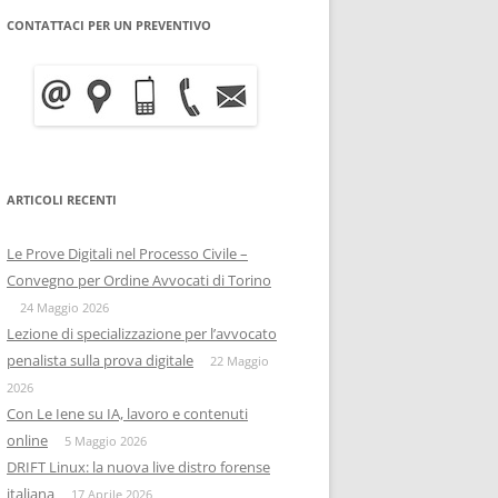
CONTATTACI PER UN PREVENTIVO
WRITE BLOCKER: COME
BITCOIN FORENSICS E
FUNZIONA, A COSA SERVE E
INTELLIGENCE SULLA
QUANTO COSTA
BLOCKCHAIN
INFORMATICA FORENSE
IISFA
MOBILE FORENSICS
ARTICOLI RECENTI
RIZIA WHATSAPP
PERSONE & PRIVACY
COPIA FORENSE
Le Prove Digitali nel Processo Civile –
RIZIA SU TELEGRAM
ONIF
CAPTATORE INFORMATICO
Convegno per Ordine Avvocati di Torino
OSINTITALIA
24 Maggio 2026
INFORMATICA GIURIDICA
Lezione di specializzazione per l’avvocato
penalista sulla prova digitale
DATA BREACH
22 Maggio
2026
DIGITAL FORENSICS
Con Le Iene su IA, lavoro e contenuti
online
5 Maggio 2026
DISTRIBUZIONE FORENSE
DRIFT Linux: la nuova live distro forense
italiana
17 Aprile 2026
COMPUTER FORENISCS