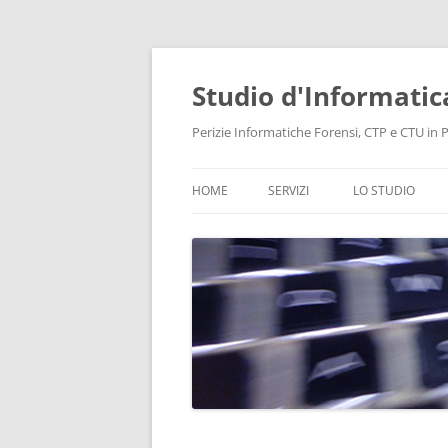
Vai
al
contenuto
Studio d'Informatic
Perizie Informatiche Forensi, CTP e CTU in Pr
HOME
SERVIZI
LO STUDIO
PERIZIE
LABORATORIO
CONSULENZA INFORMATICA
INTELLIGENCE
PROTEZIONE DATI E PRIVACY
RECUPERO DATI
BONIFICHE