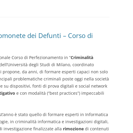
INCIDENTE INFORMATICO
SEQUESTRO BITCOIN E
RECUPERO WALLET E BITCOIN
BONIFICA TELEFONICA
ACQUISIZIONE DELLE PROVE
PERIZIA DI TRASCRIZIONE
PERIZIA WEB MARKETING
PERIZIA LOGGER SCATOLE GPS
COPIA FORENSE SMARTPHONE
RANSOMWARE
PUBBLICAZIONI
CRIPTOVALUTE
PERIZIA VIDEO E FOTO
BONIFICA EMAIL
INDAGINI FORENSI
PERIZIA DIFFAMAZIONE FB
PERIZIA SU DRONI E UAV
PERIZIA SU CELLE TELEFONICHE
PERIZIA ANTROPOMETRICA
BIBLIOGRAFIA ESSENZIALE
RECUPERO CREDENZIALI
tomonete dei Defunti – Corso di
TUTELA REPUTAZIONE ONLINE
PERIZIA SU DATABASE
PERIZIA SU FACEBOOK
PERIZIA SU NAVIGATORI GPS
PERIZIA SU SMARTPHONE
PERIZIA FOTOGRAFICA
SEMINARI E CONFERENZE
DESCRIZIONE GIUDIZIARIA
PERIZIA SU TRUFFA SIM SWAP
PERIZIA SU TRAFFICO RETE
PERIZIE SU SMARTWATCH
PERIZIA DVR
ASSOCIAZIONI
PERIZIA FORENSE
ionale Corso di Perfezionamento in “
Criminalità
BITCOIN FORENSICS
PERIZIA MOTORI DI RICERCA
ANALISI TECNICA
PERIZIA MAPPE ONLINE
PE
 dell’Università degli Studi di Milano, coordinato
PERIZIA SU TRUFFE BANCARIE
PERIZIA SU CLOUD
RICORSO CORECOM/AGCOM
PERIZIA VIDEO E FILMATI
PE
si propone, da anni, di formare esperti capaci non solo
INDAGINI DIFENSIVE
ncipali problematiche criminali poste oggi nella società
PERIZIA SUL SOFTWARE
 su dispositivi, fonti di prova digitali e social network
tigativo
e con modalità (“best practices”) impeccabili
PERIZIA SU EMAIL E PEC
st’anno è stato quello di formare esperti in Informatica
ogie, in criminalità informatica e investigazioni digitali,
i investigazione finalizzate alla
rimozione
di contenuti