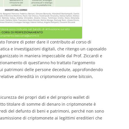
o l’onore di poter dare il contributo al corso di
tica e investigazioni digitali, che ritengo un caposaldo
organizzato in maniera impeccabile dal Prof. Ziccardi e
fezionamento di quest’anno ho trattato l’argomento
e sui patrimoni delle persone decedute, approfondendo
elative all’eredità in criptomonete come bitcoin,
curezza dei propri dati e del proprio wallet di
etto titolare di somme di denaro in criptomonete è
eredi del defunto di beni e patrimoni, perché non sono
rasmissione di criptomonete ai legittimi ereditieri che