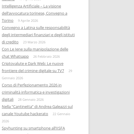
Intelligenza Artificiale – La visione
dell’avvocatura torinese, Convegno a
Torino
9 Aprile 2026
Convegno a Latina sulle responsabilità
degli intermediari finanziari e degli istituti
di credito
23 Marzo 2026
Con Le Iene sulla manipolazione delle
chat Whatsapp
26 Febbraio 2026
Criptovalute e Dark Web: Le nuove
frontiere del crimine digitale su TV7
29
Gennaio 2026
Corso di Perfezionamento 2026 in
criminalità informatica e investigazioni
digitali
28 Gennaio 2026
Nella “Cantinetta” di Andrea Galeazzi sul
canale Youtube hackerato
22 Gennaio
2026
Spyhunting su smartphone all’IISFA