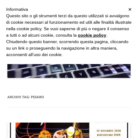
MENU
×
Informativa
Vai
Questo sito o gli strumenti terzi da questo utilizzati si avvalgono
al
di cookie necessari al funzionamento ed utili alle finalità illustrate
Studio d'Informatica Forense
contenuto
nella cookie policy. Se vuoi saperne di più o negare il consenso
a tutti o ad alcuni cookie, consulta la
cookie policy
.
Perizie Informatiche Forensi, CTP e CTU in Processi Civili e Penali
Chiudendo questo banner, scorrendo questa pagina, cliccando
su un link o proseguendo la navigazione in altra maniera,
acconsenti all’uso dei cookie.
ARCHIVI TAG:
PESARO