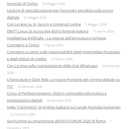
Avvocati di Torino
24 Maggio 2026
Lezione di specializzazione per l’avvocato penalista sulla prova
digitale
22 Maggio 2026
Con Le Iene su IA, lavoro e contenuti online
5 Maggio 2026
DRIFT Linux: la nuova live distro forense italiana
17 Aprile 2026
Intelligenza Artificiale – La visione dell’avvocatura torinese,
Convegno a Torino
9 Aprile 2026
Convegno a Latina sulle responsabilità degli intermediari finanziari
e degli istituti di credito
23 Marzo 2026
Con Le Iene sulla manipolazione delle chat Whatsapp
26 Febbraio
2026
Criptovalute e Dark Web: Le nuove frontiere del crimine digitale su
TV7
29 Gennaio 2026
Corso di Perfezionamento 2026 in criminalità informatica e
investigazioni digitali
28 Gennaio 2026
Nella “Cantinetta” di Andrea Galeazzi sul canale Youtube hackerato
22 Gennaio 2026
Spyhunting su smartphone all’IISFA FORUM 2025 di Roma
7
Dicembre 2025