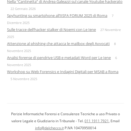
Nella “Cantinetta” di Andrea Galeazzi sul canale Youtube hackerato
22 Gennaio 2026
Spyhunting su smartphone all’IISFA FORUM 2025 di Roma
7
Dicembre 2025
Sulle tracce dell’hacker stalker di Noemi con Le Iene
27 Novembre
2025
Attenzione al phishing che attacca le mailbox degli Avvocati
8
Novembre 2025
Analisi forense di pendrive USB e metadati Word per Le Iene
6
Novembre 2025
Workshop su Web Forensics e Indagini Digitali per MSAB a Roma
5 Novembre 2025
Perizie Informatiche Forensi e Consulenze Tecniche a uso Privato o
valore Legale e Giudiziario in Tribunale - Tel.
011 1911 7921
, Email
info@dalchecco.it
P.IVA 10470950014