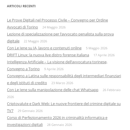
ARTICOLI RECENTI
Le Prove Digitali nel Processo Civile – Convegno per Ordine
Avvocati di Torino
24 Maggio 2026
Lezione di specializzazione per l’avvocato penalista sulla prova
digitale
22 Maggio 2026
Con Le Iene su IA, lavoro e contenuti online
5 Maggio 2026
DRIFT Linux: la nuova live distro forense italiana
17 Aprile 2026
Intelligenza Artificiale – La visione dell’avvocatura torinese,
Convegno a Torino
9 Aprile 2026
Convegno a Latina sulle responsabilità degli intermediari finanziari
e degli istituti di credito
23 Marzo 2026
Con Le Iene sulla manipolazione delle chat Whatsapp
26 Febbraio
2026
Criptovalute e Dark Web: Le nuove frontiere del crimine digitale su
TV7
29 Gennaio 2026
Corso di Perfezionamento 2026 in criminalità informatica e
investigazioni digitali
28 Gennaio 2026