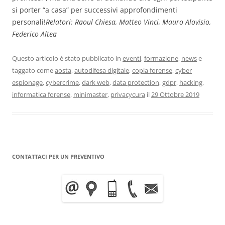
si porter “a casa” per successivi approfondimenti
personali!
Relatori: Raoul Chiesa, Matteo Vinci, Mauro Alovisio,
Federico Altea
Questo articolo è stato pubblicato in
eventi
,
formazione
,
news
e
taggato come
aosta
,
autodifesa digitale
,
copia forense
,
cyber
espionage
,
cybercrime
,
dark web
,
data protection
,
gdpr
,
hacking
,
informatica forense
,
minimaster
,
privacycura
il
29 Ottobre 2019
CONTATTACI PER UN PREVENTIVO