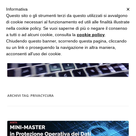
MENU
×
Informativa
Vai
Questo sito o gli strumenti terzi da questo utilizzati si avvalgono
al
di cookie necessari al funzionamento ed utili alle finalità illustrate
Studio d'Informatica Forense
contenuto
nella cookie policy. Se vuoi saperne di più o negare il consenso
a tutti o ad alcuni cookie, consulta la
cookie policy
.
Perizie Informatiche Forensi, CTP e CTU in Processi Civili e Penali
Chiudendo questo banner, scorrendo questa pagina, cliccando
su un link o proseguendo la navigazione in altra maniera,
acconsenti all’uso dei cookie.
ARCHIVI TAG:
PRIVACYCURA