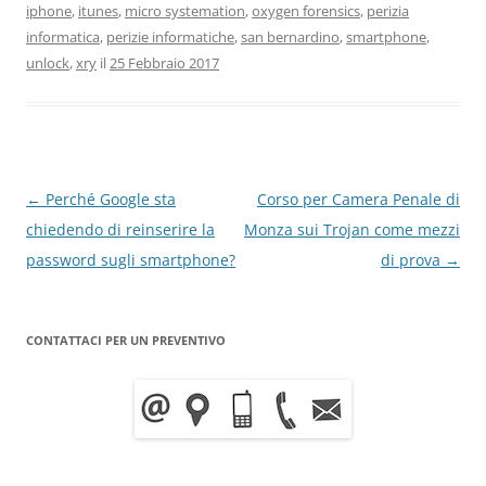
iphone
,
itunes
,
micro systemation
,
oxygen forensics
,
perizia
informatica
,
perizie informatiche
,
san bernardino
,
smartphone
,
unlock
,
xry
il
25 Febbraio 2017
Navigazione
←
Perché Google sta
Corso per Camera Penale di
articolo
chiedendo di reinserire la
Monza sui Trojan come mezzi
password sugli smartphone?
di prova
→
CONTATTACI PER UN PREVENTIVO