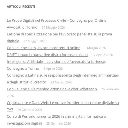
ARTICOLI RECENTI
Le Prove Digitali nel Processo Civile – Convegno per Ordine
Avvocati di Torino
24 Maggio 2026
Lezione di specializzazione per l’avvocato penalista sulla prova
digitale
22 Maggio 2026
Con Le Iene su IA, lavoro e contenuti online
5 Maggio 2026
DRIFT Linux: la nuova live distro forense italiana
17 Aprile 2026
Intelligenza Artificiale – La visione dell’avvocatura torinese,
Convegno a Torino
9 Aprile 2026
Convegno a Latina sulle responsabilità degli intermediari finanziari
e degli istituti di credito
23 Marzo 2026
Con Le Iene sulla manipolazione delle chat Whatsapp
26 Febbraio
2026
Criptovalute e Dark Web: Le nuove frontiere del crimine digitale su
TV7
29 Gennaio 2026
Corso di Perfezionamento 2026 in criminalità informatica e
investigazioni digitali
28 Gennaio 2026