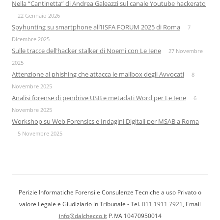
Nella “Cantinetta” di Andrea Galeazzi sul canale Youtube hackerato
22 Gennaio 2026
Spyhunting su smartphone all’IISFA FORUM 2025 di Roma
7
Dicembre 2025
Sulle tracce dell’hacker stalker di Noemi con Le Iene
27 Novembre
2025
Attenzione al phishing che attacca le mailbox degli Avvocati
8
Novembre 2025
Analisi forense di pendrive USB e metadati Word per Le Iene
6
Novembre 2025
Workshop su Web Forensics e Indagini Digitali per MSAB a Roma
5 Novembre 2025
Perizie Informatiche Forensi e Consulenze Tecniche a uso Privato o
valore Legale e Giudiziario in Tribunale - Tel.
011 1911 7921
, Email
info@dalchecco.it
P.IVA 10470950014