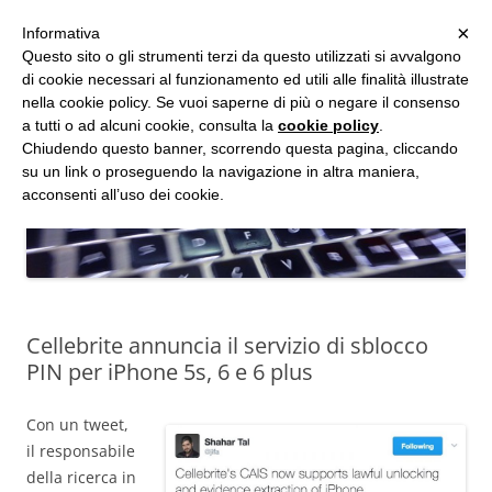
MENU
×
Informativa
Vai
Questo sito o gli strumenti terzi da questo utilizzati si avvalgono
al
di cookie necessari al funzionamento ed utili alle finalità illustrate
Studio d'Informatica Forense
contenuto
nella cookie policy. Se vuoi saperne di più o negare il consenso
a tutti o ad alcuni cookie, consulta la
cookie policy
.
Perizie Informatiche Forensi, CTP e CTU in Processi Civili e Penali
Chiudendo questo banner, scorrendo questa pagina, cliccando
su un link o proseguendo la navigazione in altra maniera,
acconsenti all’uso dei cookie.
Cellebrite annuncia il servizio di sblocco
PIN per iPhone 5s, 6 e 6 plus
Con un tweet,
il responsabile
della ricerca in