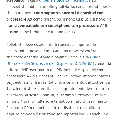
strategico
in caso di
perizia tecnica informatica
su
dispositivi mobili in ambito giudiziario, considerando però
che la momento
non supporta ancora i dispositivi con
processore A9
come iPhone 6s, iPhone 6s plus e iPhone 7 e
non è compatibile con smartphone con processore A10
Fusion
come l’iPhone 7 e iPhone 7 Plus.
Cellebrite deve essere infatti riuscita a superare le
protezioni impose dal meccanismo di
secure enclave
,
che come descrive Apple a pagina 12 della sua
Guida
Ufficiale sulla Sicurezza dei Dispositivi iOS
[
WBM
] comanda
i ritardi dell’inserimento del PIN lock sui dispositivi con
processore A7 o successivi. Secure Enclave impone infatti i
seguenti ritardi tra i tentativi di inserimento del codice: da
1 a 4 tentativi nessun ritardo, al quinto tentativo 1 minuto
di ritardo, al sesto 5 minuti, al settimo e ottavo 15 minuti,
al nono 1 ora. Un ulteriore tentativo errato d’inserimento
PIN porta l’iPhone nello stato di disabled, disabilitato,
oppure ne avvia il ripristino se “Impostazioni > Touch ID e