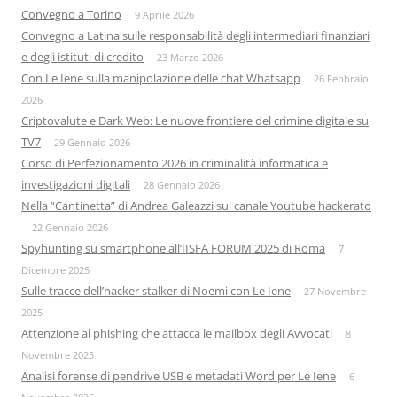
Convegno a Torino
9 Aprile 2026
Convegno a Latina sulle responsabilità degli intermediari finanziari
e degli istituti di credito
23 Marzo 2026
Con Le Iene sulla manipolazione delle chat Whatsapp
26 Febbraio
2026
Criptovalute e Dark Web: Le nuove frontiere del crimine digitale su
TV7
29 Gennaio 2026
Corso di Perfezionamento 2026 in criminalità informatica e
investigazioni digitali
28 Gennaio 2026
Nella “Cantinetta” di Andrea Galeazzi sul canale Youtube hackerato
22 Gennaio 2026
Spyhunting su smartphone all’IISFA FORUM 2025 di Roma
7
Dicembre 2025
Sulle tracce dell’hacker stalker di Noemi con Le Iene
27 Novembre
2025
Attenzione al phishing che attacca le mailbox degli Avvocati
8
Novembre 2025
Analisi forense di pendrive USB e metadati Word per Le Iene
6