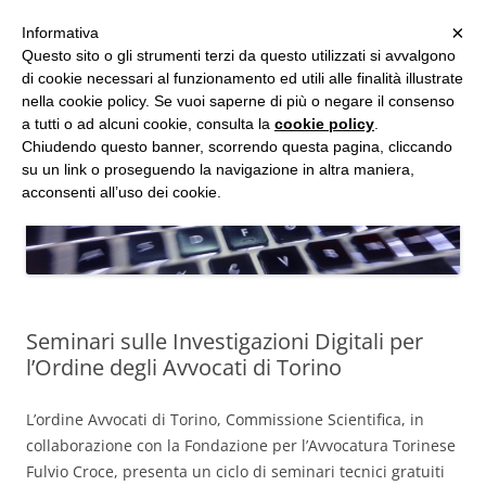
MENU
×
Informativa
Vai
Questo sito o gli strumenti terzi da questo utilizzati si avvalgono
al
di cookie necessari al funzionamento ed utili alle finalità illustrate
Studio d'Informatica Forense
contenuto
nella cookie policy. Se vuoi saperne di più o negare il consenso
a tutti o ad alcuni cookie, consulta la
cookie policy
.
Perizie Informatiche Forensi, CTP e CTU in Processi Civili e Penali
Chiudendo questo banner, scorrendo questa pagina, cliccando
su un link o proseguendo la navigazione in altra maniera,
acconsenti all’uso dei cookie.
Seminari sulle Investigazioni Digitali per
l’Ordine degli Avvocati di Torino
L’ordine Avvocati di Torino, Commissione Scientifica, in
collaborazione con la Fondazione per l’Avvocatura Torinese
Fulvio Croce, presenta un ciclo di seminari tecnici gratuiti