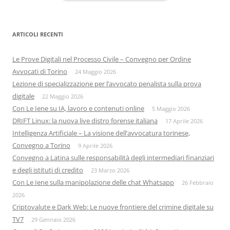
ARTICOLI RECENTI
Le Prove Digitali nel Processo Civile – Convegno per Ordine
Avvocati di Torino
24 Maggio 2026
Lezione di specializzazione per l’avvocato penalista sulla prova
digitale
22 Maggio 2026
Con Le Iene su IA, lavoro e contenuti online
5 Maggio 2026
DRIFT Linux: la nuova live distro forense italiana
17 Aprile 2026
Intelligenza Artificiale – La visione dell’avvocatura torinese,
Convegno a Torino
9 Aprile 2026
Convegno a Latina sulle responsabilità degli intermediari finanziari
e degli istituti di credito
23 Marzo 2026
Con Le Iene sulla manipolazione delle chat Whatsapp
26 Febbraio
2026
Criptovalute e Dark Web: Le nuove frontiere del crimine digitale su
TV7
29 Gennaio 2026