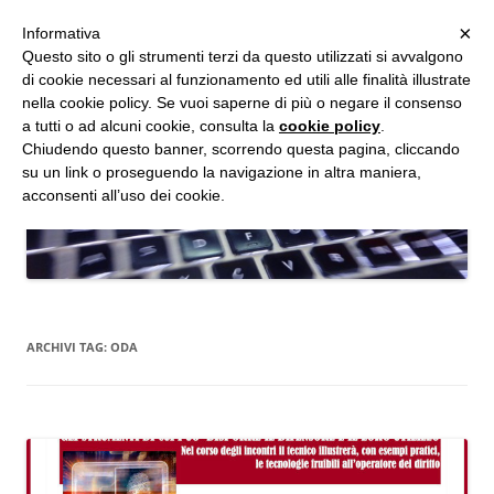
MENU
×
Informativa
Vai
Questo sito o gli strumenti terzi da questo utilizzati si avvalgono
al
di cookie necessari al funzionamento ed utili alle finalità illustrate
Studio d'Informatica Forense
contenuto
nella cookie policy. Se vuoi saperne di più o negare il consenso
a tutti o ad alcuni cookie, consulta la
cookie policy
.
Perizie Informatiche Forensi, CTP e CTU in Processi Civili e Penali
Chiudendo questo banner, scorrendo questa pagina, cliccando
su un link o proseguendo la navigazione in altra maniera,
acconsenti all’uso dei cookie.
ARCHIVI TAG:
ODA