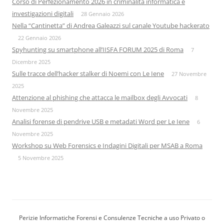
Corso di Perfezionamento 2026 in criminalità informatica e
investigazioni digitali
28 Gennaio 2026
Nella “Cantinetta” di Andrea Galeazzi sul canale Youtube hackerato
22 Gennaio 2026
Spyhunting su smartphone all’IISFA FORUM 2025 di Roma
7
Dicembre 2025
Sulle tracce dell’hacker stalker di Noemi con Le Iene
27 Novembre
2025
Attenzione al phishing che attacca le mailbox degli Avvocati
8
Novembre 2025
Analisi forense di pendrive USB e metadati Word per Le Iene
6
Novembre 2025
Workshop su Web Forensics e Indagini Digitali per MSAB a Roma
5 Novembre 2025
Perizie Informatiche Forensi e Consulenze Tecniche a uso Privato o