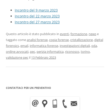
Incontro del 9 marzo 2023
Incontro del 22 marzo 2023
Incontro del 27 marzo 2023
Questo articolo è stato pubblicato in
eventi
,
formazione
,
news
e
taggato come
analisi forense
,
copia forense
,
cristallizzazione
,
digital
forensics
,
email
,
informatica forense
,
investigazioni digitali
,
oda
,
ordine avvocati
,
pec
,
perizia informatica
,
riconosco
,
torino
,
validazione pec
il
13 Febbraio 2023
CONTATTACI PER UN PREVENTIVO