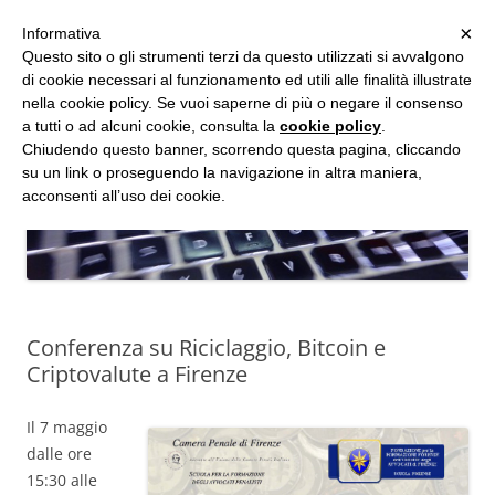
MENU
×
Informativa
Vai
Questo sito o gli strumenti terzi da questo utilizzati si avvalgono
al
di cookie necessari al funzionamento ed utili alle finalità illustrate
Studio d'Informatica Forense
contenuto
nella cookie policy. Se vuoi saperne di più o negare il consenso
a tutti o ad alcuni cookie, consulta la
cookie policy
.
Perizie Informatiche Forensi, CTP e CTU in Processi Civili e Penali
Chiudendo questo banner, scorrendo questa pagina, cliccando
su un link o proseguendo la navigazione in altra maniera,
acconsenti all’uso dei cookie.
Conferenza su Riciclaggio, Bitcoin e
Criptovalute a Firenze
Il 7 maggio
dalle ore
15:30 alle