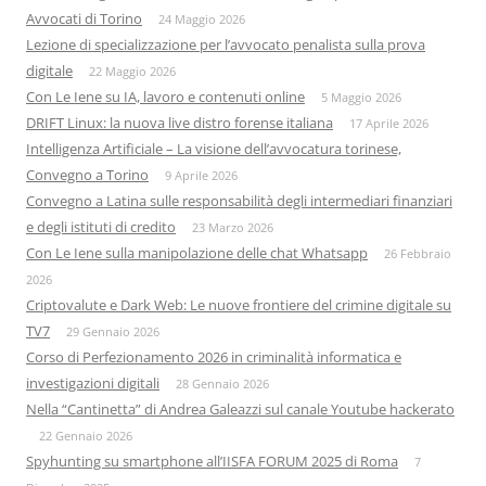
Avvocati di Torino
24 Maggio 2026
Lezione di specializzazione per l’avvocato penalista sulla prova
digitale
22 Maggio 2026
Con Le Iene su IA, lavoro e contenuti online
5 Maggio 2026
DRIFT Linux: la nuova live distro forense italiana
17 Aprile 2026
Intelligenza Artificiale – La visione dell’avvocatura torinese,
Convegno a Torino
9 Aprile 2026
Convegno a Latina sulle responsabilità degli intermediari finanziari
e degli istituti di credito
23 Marzo 2026
Con Le Iene sulla manipolazione delle chat Whatsapp
26 Febbraio
2026
Criptovalute e Dark Web: Le nuove frontiere del crimine digitale su
TV7
29 Gennaio 2026
Corso di Perfezionamento 2026 in criminalità informatica e
investigazioni digitali
28 Gennaio 2026
Nella “Cantinetta” di Andrea Galeazzi sul canale Youtube hackerato
22 Gennaio 2026
Spyhunting su smartphone all’IISFA FORUM 2025 di Roma
7