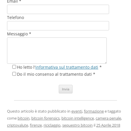
Email *
Telefono
Messaggio *
Ho letto l'
informativa sul trattamento dati
*
Do il mio consenso al trattamento dati *
Questo articolo è stato pubblicato in
eventi
,
formazione
e taggato
come
bitcoin
,
bitcoin forensics
,
bitcoin intelligence
,
camera penale
,
criptovalute
,
firenze
,
riciclaggio
,
sequestro bitcoin
il
25 Aprile 2018