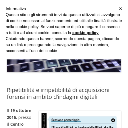
MENU
×
Informativa
Vai
Questo sito o gli strumenti terzi da questo utilizzati si avvalgono
al
di cookie necessari al funzionamento ed utili alle finalità illustrate
Studio d'Informatica Forense
contenuto
nella cookie policy. Se vuoi saperne di più o negare il consenso
a tutti o ad alcuni cookie, consulta la
cookie policy
.
Perizie Informatiche Forensi, CTP e CTU in Processi Civili e Penali
Chiudendo questo banner, scorrendo questa pagina, cliccando
su un link o proseguendo la navigazione in altra maniera,
acconsenti all’uso dei cookie.
Ripetibilità e irripetibilità di acquisizioni
forensi in ambito d’indagini digitali
Il
19 ottobre
2016
, presso
il
Centro