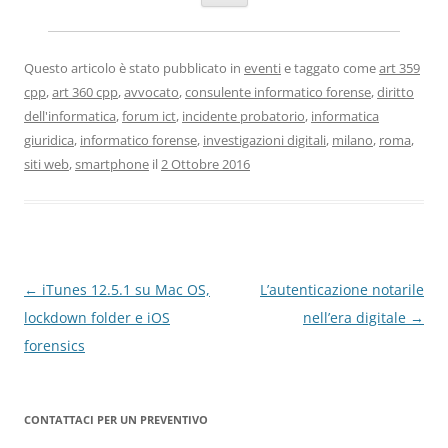
Questo articolo è stato pubblicato in
eventi
e taggato come
art 359
cpp
,
art 360 cpp
,
avvocato
,
consulente informatico forense
,
diritto
dell'informatica
,
forum ict
,
incidente probatorio
,
informatica
giuridica
,
informatico forense
,
investigazioni digitali
,
milano
,
roma
,
siti web
,
smartphone
il
2 Ottobre 2016
Navigazione
←
iTunes 12.5.1 su Mac OS,
L’autenticazione notarile
articolo
lockdown folder e iOS
nell’era digitale
→
forensics
CONTATTACI PER UN PREVENTIVO