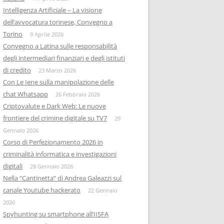
Intelligenza Artificiale – La visione
dell’avvocatura torinese, Convegno a
Torino
9 Aprile 2026
Convegno a Latina sulle responsabilità
degli intermediari finanziari e degli istituti
di credito
23 Marzo 2026
Con Le Iene sulla manipolazione delle
chat Whatsapp
26 Febbraio 2026
Criptovalute e Dark Web: Le nuove
frontiere del crimine digitale su TV7
29
Gennaio 2026
Corso di Perfezionamento 2026 in
criminalità informatica e investigazioni
digitali
28 Gennaio 2026
Nella “Cantinetta” di Andrea Galeazzi sul
canale Youtube hackerato
22 Gennaio
2026
Spyhunting su smartphone all’IISFA