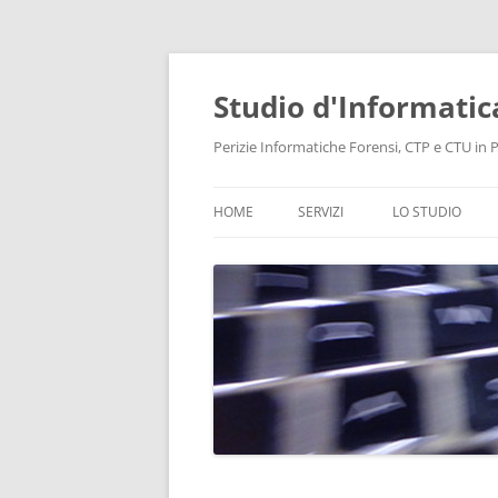
Vai
al
contenuto
Studio d'Informatic
Perizie Informatiche Forensi, CTP e CTU in Pr
HOME
SERVIZI
LO STUDIO
PERIZIE
LABORATORIO
CONSULENZA INFORMATICA
INTELLIGENCE
PROTEZIONE DATI E PRIVACY
RECUPERO DATI
BONIFICHE