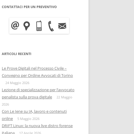
CONTATTACI PER UN PREVENTIVO
WRITE BLOCKER: COME
BITCOIN FORENSICS E
FUNZIONA, A COSA SERVE E
INTELLIGENCE SULLA
QUANTO COSTA
BLOCKCHAIN
INFORMATICA FORENSE
IISFA
MOBILE FORENSICS
ARTICOLI RECENTI
RIZIA WHATSAPP
PERSONE & PRIVACY
COPIA FORENSE
Le Prove Digitali nel Processo Civile –
RIZIA SU TELEGRAM
ONIF
CAPTATORE INFORMATICO
Convegno per Ordine Avvocati di Torino
OSINTITALIA
24 Maggio 2026
INFORMATICA GIURIDICA
Lezione di specializzazione per l’avvocato
penalista sulla prova digitale
DATA BREACH
22 Maggio
2026
DIGITAL FORENSICS
Con Le Iene su IA, lavoro e contenuti
online
5 Maggio 2026
DISTRIBUZIONE FORENSE
DRIFT Linux: la nuova live distro forense
italiana
17 Aprile 2026
COMPUTER FORENISCS