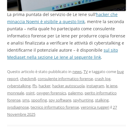
La prima puntata del servizio de Le Iene sull’
hacker che
minaccia Noemi è visibile a questo link
, mentre la seconda
puntata – nella quale ho partecipato come consulente
informatico forense per Le Iene per produrre copia forense
e analisi finalizzata a verificare le attività di cyberstalking e
identificarne il potenziale autore – è disponibile
sul sito
Mediaset nella sezione Le Iene al seguente link
.
Questo articolo è stato pubblicato in
news
,
TV
e taggato come
bug
report
,
checkm8
,
consulente informatico forense
,
crash log
,
cyberstalking
,
ffs
,
hacker
,
hacker autoscuola
,
instagram
,
le iene
,
monreale
,
osint
,
oxygen forensics
,
palermo
,
perito informatico
forense
,
sms
,
spoofing
,
spy software
,
spyhunting
,
stalking
,
sysdiagnose
,
tecnico informatico forense
,
veronica ruggeri
il
27
Novembre 2025