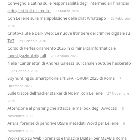
Convegno a Latina sulle responsabilità degli intermediari finanziari
e degli istituti di credito
23 Marzo 2026
Con Le Iene sulla manipolazione delle chat Whatsapp
26 Febbraio
2026
Criptovalute e Dark Web: Le nuove frontiere del crimine digitale su
TV7
29 Gennaio 2026
Corso di Perfezionamento 2026 in criminalità informatica e
investigazioni digitali
28 Gennaio 2026
Nella “Cantinetta” di Andrea Galeazzi sul canale Youtube hackerato
22 Gennaio 2026
Spyhunting su smartphone all’IISFA FORUM 2025 di Roma
7
Dicembre 2025
Sulle tracce dell’hacker stalker di Noemi con Le Iene
27 Novembre
2025
Attenzione al phishing che attacca le mailbox degli Avvocati
8
Novembre 2025
Analisi forense di pendrive USB e metadati Word per Le Iene
6
Novembre 2025
Workshop su Web Forensics e Indagini Digitali per MSAB a Roma