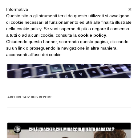
MENU
×
Informativa
Vai
Questo sito o gli strumenti terzi da questo utilizzati si avvalgono
al
di cookie necessari al funzionamento ed utili alle finalità illustrate
Studio d'Informatica Forense
contenuto
nella cookie policy. Se vuoi saperne di più o negare il consenso
a tutti o ad alcuni cookie, consulta la
cookie policy
.
Perizie Informatiche Forensi, CTP e CTU in Processi Civili e Penali
Chiudendo questo banner, scorrendo questa pagina, cliccando
su un link o proseguendo la navigazione in altra maniera,
acconsenti all’uso dei cookie.
ARCHIVI TAG:
BUG REPORT