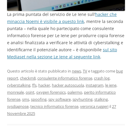
La prima puntata del servizio de Le Iene sull’
hacker che
minaccia Noemi è visibile a questo link
, mentre la seconda
puntata – nella quale ho partecipato come consulente
informatico forense per Le Iene per produrre copia forense
e analisi finalizzata a verificare le attività di cyberstalking e
identificarne il potenziale autore – è disponibile
sul sito
Mediaset nella sezione Le Iene al seguente link
.
Questo articolo è stato pubblicato in
news
,
TV
e taggato come
bug
report
,
checkm8
,
consulente informatico forense
,
crash log
,
cyberstalking
,
ffs
,
hacker
,
hacker autoscuola
,
instagram
,
le iene
,
monreale
,
osint
,
oxygen forensics
,
palermo
,
perito informatico
forense
,
sms
,
spoofing
,
spy software
,
spyhunting
,
stalking
,
sysdiagnose
,
tecnico informatico forense
,
veronica ruggeri
il
27
Novembre 2025