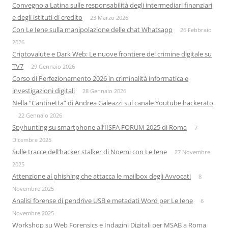
Convegno a Latina sulle responsabilità degli intermediari finanziari
e degli istituti di credito
23 Marzo 2026
Con Le Iene sulla manipolazione delle chat Whatsapp
26 Febbraio
2026
Criptovalute e Dark Web: Le nuove frontiere del crimine digitale su
TV7
29 Gennaio 2026
Corso di Perfezionamento 2026 in criminalità informatica e
investigazioni digitali
28 Gennaio 2026
Nella “Cantinetta” di Andrea Galeazzi sul canale Youtube hackerato
22 Gennaio 2026
Spyhunting su smartphone all’IISFA FORUM 2025 di Roma
7
Dicembre 2025
Sulle tracce dell’hacker stalker di Noemi con Le Iene
27 Novembre
2025
Attenzione al phishing che attacca le mailbox degli Avvocati
8
Novembre 2025
Analisi forense di pendrive USB e metadati Word per Le Iene
6
Novembre 2025
Workshop su Web Forensics e Indagini Digitali per MSAB a Roma