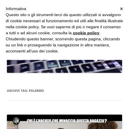
MENU
×
Informativa
Vai
Questo sito o gli strumenti terzi da questo utilizzati si avvalgono
al
di cookie necessari al funzionamento ed utili alle finalità illustrate
Studio d'Informatica Forense
contenuto
nella cookie policy. Se vuoi saperne di più o negare il consenso
a tutti o ad alcuni cookie, consulta la
cookie policy
.
Perizie Informatiche Forensi, CTP e CTU in Processi Civili e Penali
Chiudendo questo banner, scorrendo questa pagina, cliccando
su un link o proseguendo la navigazione in altra maniera,
acconsenti all’uso dei cookie.
ARCHIVI TAG:
PALERMO