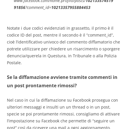
www.facebook.com/nome.profilo/posts/
102133574519
91856
?comment_id=
10213357955884453
Notate i due codici evidenziati in grassetto, il primo è il
codice ID del post, mentre il secondo è il “comment_id”,
cioè l’identificativo univoco del commento diffamatorio che
potrete utilizzare per chiedere un risarcimento o sporgere
denuncia/querela in Questura, in Tribunale o alla Polizia
Postale.
Se la diffamazione avviene tramite commenti in
un post prontamente rimossi?
Nel caso in cui la diffamazione su Facebook prosegua con
ulteriori messaggi e insulti un un thread o in un post,
specie se poi prontamente rimossi, consigliamo di attivare
l’impostazione su Facebook che permette di “seguire un
post” così da ricevere una mail a ogni aggiornamento.