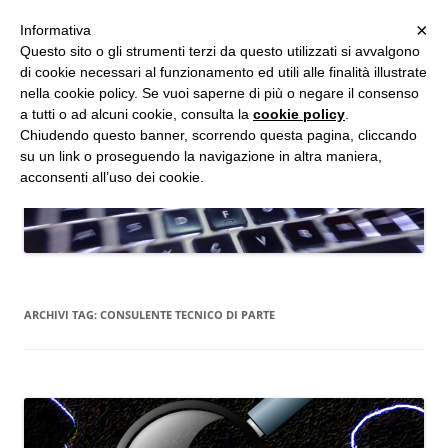
MENU
×
Informativa
Vai
Questo sito o gli strumenti terzi da questo utilizzati si avvalgono
al
di cookie necessari al funzionamento ed utili alle finalità illustrate
Studio d'Informatica Forense
contenuto
nella cookie policy. Se vuoi saperne di più o negare il consenso
a tutti o ad alcuni cookie, consulta la
cookie policy
.
Perizie Informatiche Forensi, CTP e CTU in Processi Civili e Penali
Chiudendo questo banner, scorrendo questa pagina, cliccando
su un link o proseguendo la navigazione in altra maniera,
acconsenti all’uso dei cookie.
ARCHIVI TAG:
CONSULENTE TECNICO DI PARTE