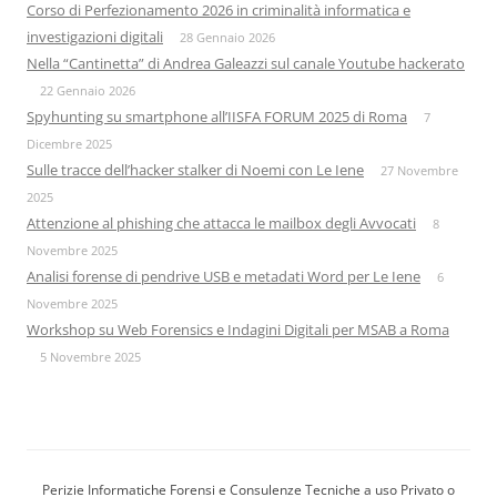
Corso di Perfezionamento 2026 in criminalità informatica e
investigazioni digitali
28 Gennaio 2026
Nella “Cantinetta” di Andrea Galeazzi sul canale Youtube hackerato
22 Gennaio 2026
Spyhunting su smartphone all’IISFA FORUM 2025 di Roma
7
Dicembre 2025
Sulle tracce dell’hacker stalker di Noemi con Le Iene
27 Novembre
2025
Attenzione al phishing che attacca le mailbox degli Avvocati
8
Novembre 2025
Analisi forense di pendrive USB e metadati Word per Le Iene
6
Novembre 2025
Workshop su Web Forensics e Indagini Digitali per MSAB a Roma
5 Novembre 2025
Perizie Informatiche Forensi e Consulenze Tecniche a uso Privato o