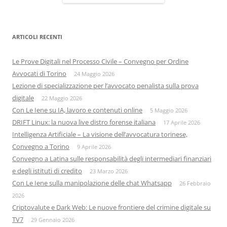
ARTICOLI RECENTI
Le Prove Digitali nel Processo Civile – Convegno per Ordine
Avvocati di Torino
24 Maggio 2026
Lezione di specializzazione per l’avvocato penalista sulla prova
digitale
22 Maggio 2026
Con Le Iene su IA, lavoro e contenuti online
5 Maggio 2026
DRIFT Linux: la nuova live distro forense italiana
17 Aprile 2026
Intelligenza Artificiale – La visione dell’avvocatura torinese,
Convegno a Torino
9 Aprile 2026
Convegno a Latina sulle responsabilità degli intermediari finanziari
e degli istituti di credito
23 Marzo 2026
Con Le Iene sulla manipolazione delle chat Whatsapp
26 Febbraio
2026
Criptovalute e Dark Web: Le nuove frontiere del crimine digitale su
TV7
29 Gennaio 2026