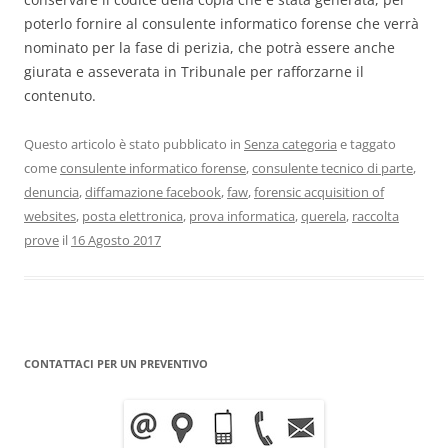
poterlo fornire al consulente informatico forense che verrà
nominato per la fase di perizia, che potrà essere anche
giurata e asseverata in Tribunale per rafforzarne il
contenuto.
Questo articolo è stato pubblicato in
Senza categoria
e taggato
come
consulente informatico forense
,
consulente tecnico di parte
,
denuncia
,
diffamazione facebook
,
faw
,
forensic acquisition of
websites
,
posta elettronica
,
prova informatica
,
querela
,
raccolta
prove
il
16 Agosto 2017
CONTATTACI PER UN PREVENTIVO