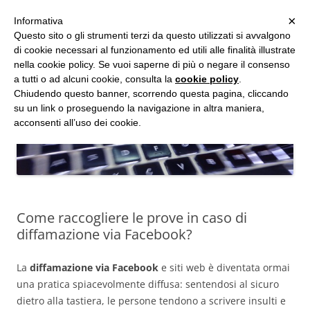
MENU
×
Informativa
Vai
Questo sito o gli strumenti terzi da questo utilizzati si avvalgono
al
di cookie necessari al funzionamento ed utili alle finalità illustrate
Studio d'Informatica Forense
contenuto
nella cookie policy. Se vuoi saperne di più o negare il consenso
a tutti o ad alcuni cookie, consulta la
cookie policy
.
Perizie Informatiche Forensi, CTP e CTU in Processi Civili e Penali
Chiudendo questo banner, scorrendo questa pagina, cliccando
su un link o proseguendo la navigazione in altra maniera,
acconsenti all’uso dei cookie.
Come raccogliere le prove in caso di
diffamazione via Facebook?
La
diffamazione via Facebook
e siti web è diventata ormai
una pratica spiacevolmente diffusa: sentendosi al sicuro
dietro alla tastiera, le persone tendono a scrivere insulti e