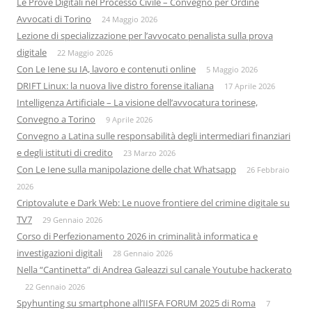
Le Prove Digitali nel Processo Civile – Convegno per Ordine
Avvocati di Torino
24 Maggio 2026
Lezione di specializzazione per l’avvocato penalista sulla prova
digitale
22 Maggio 2026
Con Le Iene su IA, lavoro e contenuti online
5 Maggio 2026
DRIFT Linux: la nuova live distro forense italiana
17 Aprile 2026
Intelligenza Artificiale – La visione dell’avvocatura torinese,
Convegno a Torino
9 Aprile 2026
Convegno a Latina sulle responsabilità degli intermediari finanziari
e degli istituti di credito
23 Marzo 2026
Con Le Iene sulla manipolazione delle chat Whatsapp
26 Febbraio
2026
Criptovalute e Dark Web: Le nuove frontiere del crimine digitale su
TV7
29 Gennaio 2026
Corso di Perfezionamento 2026 in criminalità informatica e
investigazioni digitali
28 Gennaio 2026
Nella “Cantinetta” di Andrea Galeazzi sul canale Youtube hackerato
22 Gennaio 2026
Spyhunting su smartphone all’IISFA FORUM 2025 di Roma
7