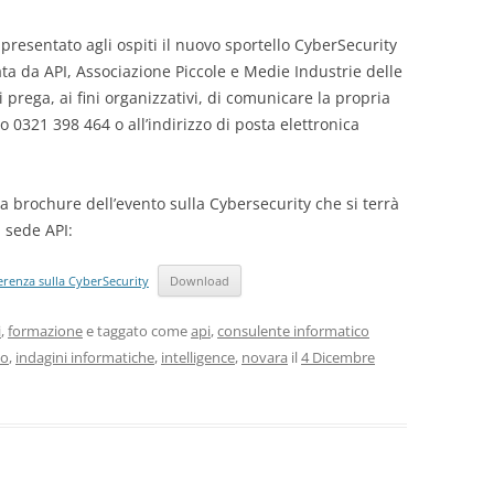
resentato agli ospiti il nuovo sportello CyberSecurity
ata da API, Associazione Piccole e Medie Industrie delle
i prega, ai fini organizzativi, di comunicare la propria
o 0321 398 464 o all’indirizzo di posta elettronica
la brochure dell’evento sulla Cybersecurity che si terrà
 sede API:
erenza sulla CyberSecurity
Download
i
,
formazione
e taggato come
api
,
consulente informatico
co
,
indagini informatiche
,
intelligence
,
novara
il
4 Dicembre