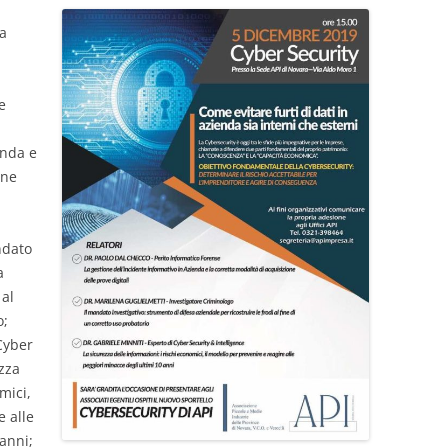
la
e
enda e
one
ndato
a
 al
o;
Cyber
ezza
mici,
e alle
anni;