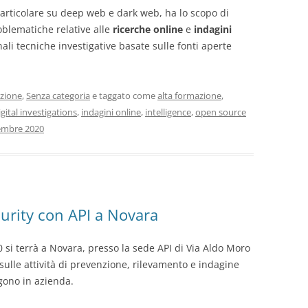
particolare su deep web e dark web, ha lo scopo di
oblematiche relative alle
ricerche online
e
indagini
nali tecniche investigative basate sulle fonti aperte
zione
,
Senza categoria
e taggato come
alta formazione
,
igital investigations
,
indagini online
,
intelligence
,
open source
embre 2020
urity con API a Novara
 si terrà a Novara, presso la sede API di Via Aldo Moro
 sulle attività di prevenzione, rilevamento e indagine
ngono in azienda.