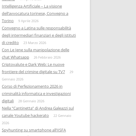
Intelligenza Artificiale – La visione
dell’avvocatura torinese, Convegno a
Torino
9 Aprile 2026
Convegno a Latina sulle responsabilità
degli intermediari finanziari e degli istituti
di credito
23 Marzo 2026
Con Le Iene sulla manipolazione delle
chat Whatsapp
26 Febbraio 2026
Criptovalute e Dark Web: Le nuove
frontiere del crimine digitale su TV7
29
Gennaio 2026
Corso di Perfezionamento 2026 in
criminalità informatica e investigazioni
digitali
28 Gennaio 2026
Nella “Cantinetta” di Andrea Galeazzi sul
canale Youtube hackerato
22 Gennaio
2026
Spyhunting su smartphone all’IISFA