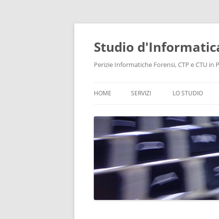
Vai
al
contenuto
Studio d'Informatic
Perizie Informatiche Forensi, CTP e CTU in Pr
HOME
SERVIZI
LO STUDIO
PERIZIE
LABORATORIO
CONSULENZA INFORMATICA
INTELLIGENCE
PROTEZIONE DATI E PRIVACY
RECUPERO DATI
BONIFICHE