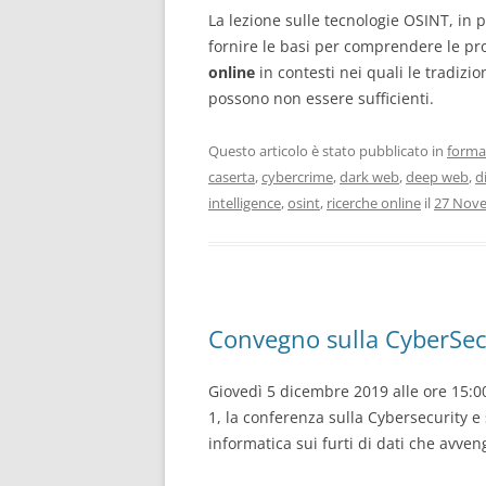
La lezione sulle tecnologie OSINT, in 
fornire le basi per comprendere le pr
online
in contesti nei quali le tradizio
possono non essere sufficienti.
Questo articolo è stato pubblicato in
forma
caserta
,
cybercrime
,
dark web
,
deep web
,
d
intelligence
,
osint
,
ricerche online
il
27 Nov
Convegno sulla CyberSec
Giovedì 5 dicembre 2019 alle ore 15:00
1, la conferenza sulla Cybersecurity e
informatica sui furti di dati che avve