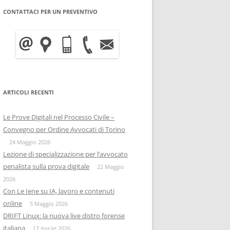
CONTATTACI PER UN PREVENTIVO
WRITE BLOCKER: COME
BITCOIN FORENSICS E
FUNZIONA, A COSA SERVE E
INTELLIGENCE SULLA
QUANTO COSTA
BLOCKCHAIN
INFORMATICA FORENSE
IISFA
MOBILE FORENSICS
ARTICOLI RECENTI
RIZIA WHATSAPP
PERSONE & PRIVACY
COPIA FORENSE
Le Prove Digitali nel Processo Civile –
RIZIA SU TELEGRAM
ONIF
CAPTATORE INFORMATICO
Convegno per Ordine Avvocati di Torino
OSINTITALIA
24 Maggio 2026
INFORMATICA GIURIDICA
Lezione di specializzazione per l’avvocato
penalista sulla prova digitale
DATA BREACH
22 Maggio
2026
DIGITAL FORENSICS
Con Le Iene su IA, lavoro e contenuti
online
5 Maggio 2026
DISTRIBUZIONE FORENSE
DRIFT Linux: la nuova live distro forense
italiana
17 Aprile 2026
COMPUTER FORENISCS