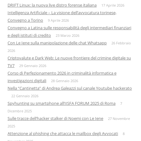
DRIFT Linux: la nuova live distro forense italiana
17 Aprile 2026
Intelligenza Artificiale – La visione dell’avvocatura torinese,
Convegno a Torino
9 Aprile 2026
Convegno a Latina sulle responsabilità degli intermediari finanziari
e degli istituti di credito
23 Marzo 2026
Con Le Iene sulla manipolazione delle chat Whatsapp
26 Febbraio
2026
Criptovalute e Dark Web: Le nuove frontiere del crimine digitale su
TV7
29 Gennaio 2026
Corso di Perfezionamento 2026 in criminalità informatica e
investigazioni digitali
28 Gennaio 2026
Nella “Cantinetta” di Andrea Galeazzi sul canale Youtube hackerato
22 Gennaio 2026
Spyhunting su smartphone all’IISFA FORUM 2025 di Roma
7
Dicembre 2025
Sulle tracce dell’hacker stalker di Noemi con Le Iene
27 Novembre
2025
Attenzione al phishing che attacca le mailbox degli Avvocati
8