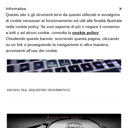
MENU
×
Informativa
Vai
Questo sito o gli strumenti terzi da questo utilizzati si avvalgono
al
di cookie necessari al funzionamento ed utili alle finalità illustrate
Studio d'Informatica Forense
contenuto
nella cookie policy. Se vuoi saperne di più o negare il consenso
a tutti o ad alcuni cookie, consulta la
cookie policy
.
Perizie Informatiche Forensi, CTP e CTU in Processi Civili e Penali
Chiudendo questo banner, scorrendo questa pagina, cliccando
su un link o proseguendo la navigazione in altra maniera,
acconsenti all’uso dei cookie.
ARCHIVI TAG:
SEQUESTRO INFORMATICO