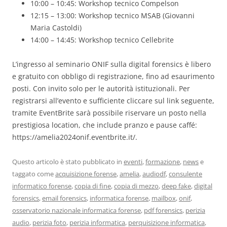
10:00 – 10:45: Workshop tecnico Compelson
12:15 – 13:00: Workshop tecnico MSAB (Giovanni
Maria Castoldi)
14:00 – 14:45: Workshop tecnico Cellebrite
L’ingresso al seminario ONIF sulla digital forensics è libero
e gratuito con obbligo di registrazione, fino ad esaurimento
posti. Con invito solo per le autorità istituzionali. Per
registrarsi all’evento e sufficiente cliccare sul link seguente,
tramite EventBrite sarà possibile riservare un posto nella
prestigiosa location, che include pranzo e pause caffé:
https://amelia2024onif.eventbrite.it/.
Questo articolo è stato pubblicato in
eventi
,
formazione
,
news
e
taggato come
acquisizione forense
,
amelia
,
audiodf
,
consulente
informatico forense
,
copia di fine
,
copia di mezzo
,
deep fake
,
digital
forensics
,
email forensics
,
informatica forense
,
mailbox
,
onif
,
osservatorio nazionale informatica forense
,
pdf forensics
,
perizia
audio
,
perizia foto
,
perizia informatica
,
perquisizione informatica
,