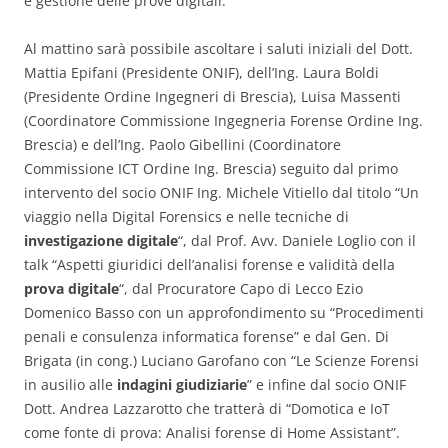
e gestione delle prove digitali.
Al mattino sarà possibile ascoltare i saluti iniziali del Dott.
Mattia Epifani (Presidente ONIF), dell’Ing. Laura Boldi
(Presidente Ordine Ingegneri di Brescia), Luisa Massenti
(Coordinatore Commissione Ingegneria Forense Ordine Ing.
Brescia) e dell’Ing. Paolo Gibellini (Coordinatore
Commissione ICT Ordine Ing. Brescia) seguito dal primo
intervento del socio ONIF Ing. Michele Vitiello dal titolo “Un
viaggio nella Digital Forensics e nelle tecniche di
investigazione digitale
“, dal Prof. Avv. Daniele Loglio con il
talk “Aspetti giuridici dell’analisi forense e validità della
prova digitale
“, dal Procuratore Capo di Lecco Ezio
Domenico Basso con un approfondimento su “Procedimenti
penali e consulenza informatica forense” e dal Gen. Di
Brigata (in cong.) Luciano Garofano con “Le Scienze Forensi
in ausilio alle
indagini giudiziarie
” e infine dal socio ONIF
Dott. Andrea Lazzarotto che tratterà di “Domotica e IoT
come fonte di prova: Analisi forense di Home Assistant”.