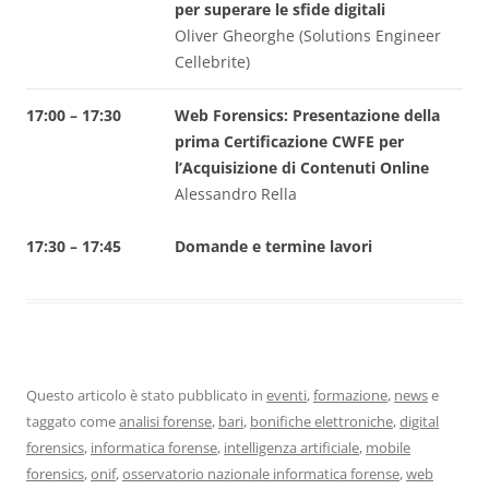
per superare le sfide digitali
Oliver Gheorghe (Solutions Engineer
Cellebrite)
17:00 – 17:30
Web Forensics: Presentazione della
prima Certificazione CWFE per
l’Acquisizione di Contenuti Online
Alessandro Rella
17:30 – 17:45
Domande e termine lavori
Questo articolo è stato pubblicato in
eventi
,
formazione
,
news
e
taggato come
analisi forense
,
bari
,
bonifiche elettroniche
,
digital
forensics
,
informatica forense
,
intelligenza artificiale
,
mobile
forensics
,
onif
,
osservatorio nazionale informatica forense
,
web