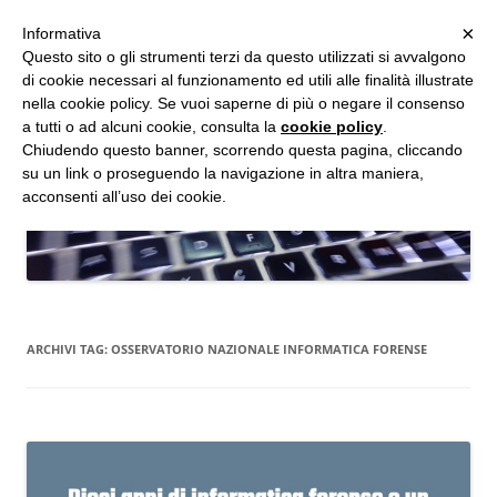
MENU
×
Informativa
Vai
Questo sito o gli strumenti terzi da questo utilizzati si avvalgono
al
di cookie necessari al funzionamento ed utili alle finalità illustrate
Studio d'Informatica Forense
contenuto
nella cookie policy. Se vuoi saperne di più o negare il consenso
a tutti o ad alcuni cookie, consulta la
cookie policy
.
Perizie Informatiche Forensi, CTP e CTU in Processi Civili e Penali
Chiudendo questo banner, scorrendo questa pagina, cliccando
su un link o proseguendo la navigazione in altra maniera,
acconsenti all’uso dei cookie.
ARCHIVI TAG:
OSSERVATORIO NAZIONALE INFORMATICA FORENSE