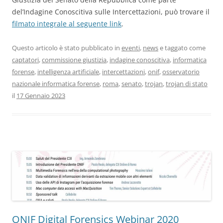
del’Indagine Conoscitiva sulle Intercettazioni, può trovare il
filmato integrale al seguente link
.
Questo articolo è stato pubblicato in
eventi
,
news
e taggato come
captatori
,
commissione giustizia
,
indagine conoscitiva
,
informatica
forense
,
intelligenza artificiale
,
intercettazioni
,
onif
,
osservatorio
nazionale informatica forense
,
roma
,
senato
,
trojan
,
trojan di stato
il
17 Gennaio 2023
ONIF Digital Forensics Webinar 2020