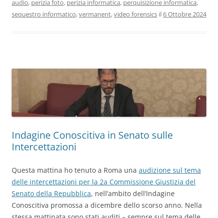
audio
,
perizia foto
,
perizia informatica
,
perquisizione informatica
,
sequestro informatico
,
vermanent
,
video forensics
il
6 Ottobre 2024
Indagine Conoscitiva in Senato sulle
Intercettazioni
Questa mattina ho tenuto a Roma una
audizione sul tema
delle intercettazioni per la 2a Commissione Giustizia del
Senato della Repubblica
, nell’ambito dell’Indagine
Conoscitiva promossa a dicembre dello scorso anno. Nella
stessa mattinata sono stati auditi – sempre sul tema delle