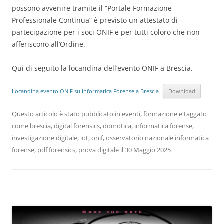
possono avvenire tramite il “Portale Formazione
Professionale Continua” è previsto un attestato di
partecipazione per i soci ONIF e per tutti coloro che non
afferiscono all’Ordine.
Qui di seguito la locandina dell’evento ONIF a Brescia.
Locandina evento ONIF su Informatica Forense a Brescia
Download
Questo articolo è stato pubblicato in
eventi
,
formazione
e taggato
come
brescia
,
digital forensics
,
domotica
,
informatica forense
,
investigazione digitale
,
iot
,
onif
,
osservatorio nazionale informatica
forense
,
pdf forensics
,
prova digitale
il
30 Maggio 2025