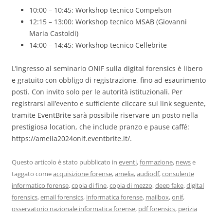
10:00 – 10:45: Workshop tecnico Compelson
12:15 – 13:00: Workshop tecnico MSAB (Giovanni
Maria Castoldi)
14:00 – 14:45: Workshop tecnico Cellebrite
L’ingresso al seminario ONIF sulla digital forensics è libero
e gratuito con obbligo di registrazione, fino ad esaurimento
posti. Con invito solo per le autorità istituzionali. Per
registrarsi all’evento e sufficiente cliccare sul link seguente,
tramite EventBrite sarà possibile riservare un posto nella
prestigiosa location, che include pranzo e pause caffé:
https://amelia2024onif.eventbrite.it/.
Questo articolo è stato pubblicato in
eventi
,
formazione
,
news
e
taggato come
acquisizione forense
,
amelia
,
audiodf
,
consulente
informatico forense
,
copia di fine
,
copia di mezzo
,
deep fake
,
digital
forensics
,
email forensics
,
informatica forense
,
mailbox
,
onif
,
osservatorio nazionale informatica forense
,
pdf forensics
,
perizia