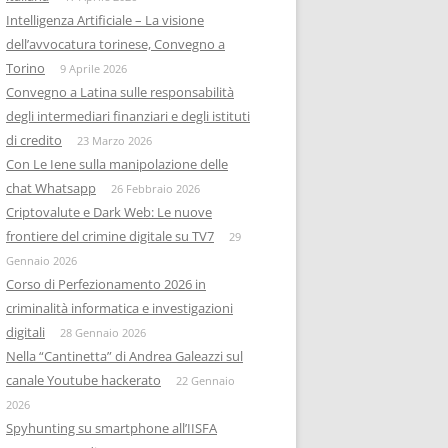
Intelligenza Artificiale – La visione
dell’avvocatura torinese, Convegno a
Torino
9 Aprile 2026
Convegno a Latina sulle responsabilità
degli intermediari finanziari e degli istituti
di credito
23 Marzo 2026
Con Le Iene sulla manipolazione delle
chat Whatsapp
26 Febbraio 2026
Criptovalute e Dark Web: Le nuove
frontiere del crimine digitale su TV7
29
Gennaio 2026
Corso di Perfezionamento 2026 in
criminalità informatica e investigazioni
digitali
28 Gennaio 2026
Nella “Cantinetta” di Andrea Galeazzi sul
canale Youtube hackerato
22 Gennaio
2026
Spyhunting su smartphone all’IISFA