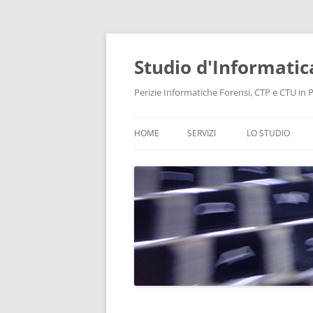
Vai
al
contenuto
Studio d'Informatic
Perizie Informatiche Forensi, CTP e CTU in Pr
HOME
SERVIZI
LO STUDIO
PERIZIE
LABORATORIO
CONSULENZA INFORMATICA
INTELLIGENCE
PROTEZIONE DATI E PRIVACY
RECUPERO DATI
BONIFICHE