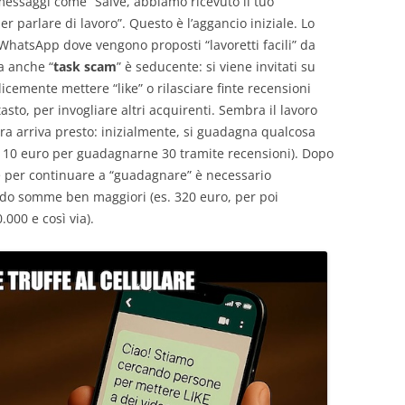
messaggi come “Salve, abbiamo ricevuto il tuo
 parlare di lavoro”. Questo è l’aggancio iniziale. Lo
WhatsApp dove vengono proposti “lavoretti facili” da
ta anche “
task scam
” è seducente: si viene invitati su
cemente mettere “like” o rilasciare finte recensioni
asto, per invogliare altri acquirenti. Sembra il lavoro
a arriva presto: inizialmente, si guadagna qualcosa
e 10 euro per guadagnarne 30 tramite recensioni). Dopo
, e per continuare a “guadagnare” è necessario
ando somme ben maggiori (es. 320 euro, per poi
000 e così via).