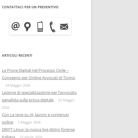
CONTATTACI PER UN PREVENTIVO
WRITE BLOCKER: COME
BITCOIN FORENSICS E
FUNZIONA, A COSA SERVE E
INTELLIGENCE SULLA
QUANTO COSTA
BLOCKCHAIN
INFORMATICA FORENSE
IISFA
MOBILE FORENSICS
ARTICOLI RECENTI
RIZIA WHATSAPP
PERSONE & PRIVACY
COPIA FORENSE
Le Prove Digitali nel Processo Civile –
RIZIA SU TELEGRAM
ONIF
CAPTATORE INFORMATICO
Convegno per Ordine Avvocati di Torino
OSINTITALIA
24 Maggio 2026
INFORMATICA GIURIDICA
Lezione di specializzazione per l’avvocato
penalista sulla prova digitale
DATA BREACH
22 Maggio
2026
DIGITAL FORENSICS
Con Le Iene su IA, lavoro e contenuti
online
5 Maggio 2026
DISTRIBUZIONE FORENSE
DRIFT Linux: la nuova live distro forense
italiana
17 Aprile 2026
COMPUTER FORENISCS