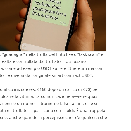
guadagno” nella truffa del finto like o “task scam” è
realtà è controllata dai truffatori, o si usano
ulla, come ad esempio USDT su rete Ethereum ma con
tori e diversi dall’originale smart contract USDT.
bonifico iniziale (es. €160 dopo un carico di €70) per
golosire la vittima. La comunicazione avviene quasi
esso da numeri stranieri o falsi italiani, e se si
ata e i truffatori spariscono con i soldi. È una trappola
acile, anche quando si percepisce che “c’è qualcosa che