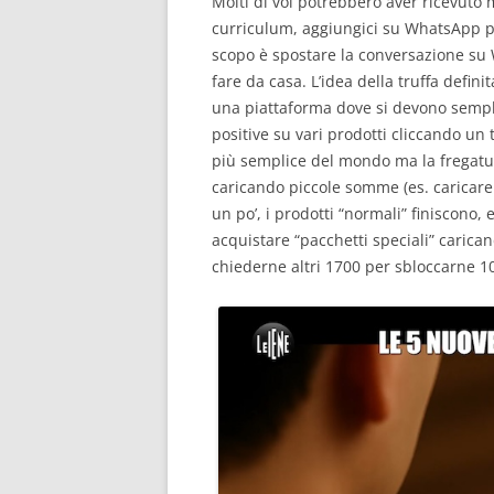
Molti di voi potrebbero aver ricevuto 
curriculum, aggiungici su WhatsApp per
scopo è spostare la conversazione su 
fare da casa. L’idea della truffa defini
una piattaforma dove si devono sempli
positive su vari prodotti cliccando un t
più semplice del mondo ma la fregatur
caricando piccole somme (es. caricar
un po’, i prodotti “normali” finiscono
acquistare “pacchetti speciali” caric
chiederne altri 1700 per sbloccarne 10.