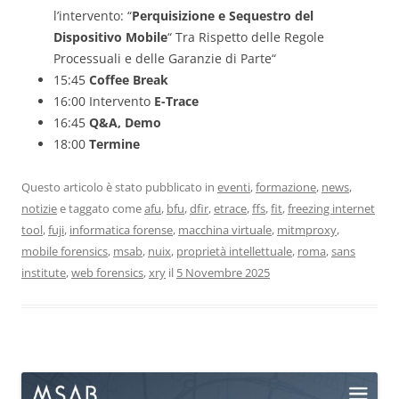
l’intervento: “
Perquisizione e Sequestro del
Dispositivo Mobile
“ Tra Rispetto delle Regole
Processuali e delle Garanzie di Parte“
15:45
Coffee Break
16:00 Intervento
E-Trace
16:45
Q&A, Demo
18:00
Termine
Questo articolo è stato pubblicato in
eventi
,
formazione
,
news
,
notizie
e taggato come
afu
,
bfu
,
dfir
,
etrace
,
ffs
,
fit
,
freezing internet
tool
,
fuji
,
informatica forense
,
macchina virtuale
,
mitmproxy
,
mobile forensics
,
msab
,
nuix
,
proprietà intellettuale
,
roma
,
sans
institute
,
web forensics
,
xry
il
5 Novembre 2025