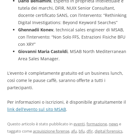
Dario Beniamini
, Esperto in proprietà intellettuale e
tutela dei marchi, DFIR, NUIX Senior Consultant,
docente certificato SANS, con l’intervento: “Rethinking
Digital Investigations: Beyond Keyword Searches”
Ghennadii Konev
, technical sales engineer di MSAB,
con l’intervento: “Non Solo FFS, Estrazioni Fisiche BFU
con XRY”
Giovanni Maria Castoldi
, MSAB North Mediterranean
Area Sales Manager.
L’evento è completamente gratuito ed un business lunch,
così come le pause caffè, saranno offerte a tutti i
partecipanti.
Per informazioni o iscrizioni, è disponibile gratuitamente il
link dell’evento sul sito MSAB
.
Questo articolo è stato pubblicato in
eventi
,
formazione
,
news
e
taggato come
acquisizione forense
,
afu
,
bfu
,
dfir
,
digital forensics
,