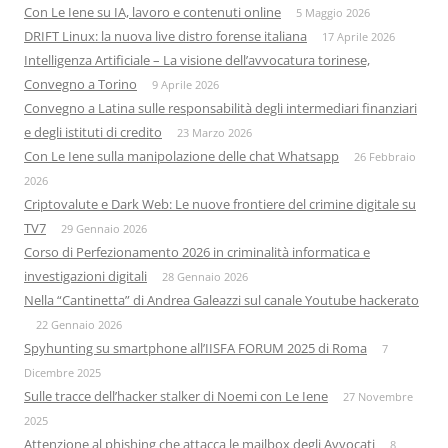
Con Le Iene su IA, lavoro e contenuti online
5 Maggio 2026
DRIFT Linux: la nuova live distro forense italiana
17 Aprile 2026
Intelligenza Artificiale – La visione dell’avvocatura torinese,
Convegno a Torino
9 Aprile 2026
Convegno a Latina sulle responsabilità degli intermediari finanziari
e degli istituti di credito
23 Marzo 2026
Con Le Iene sulla manipolazione delle chat Whatsapp
26 Febbraio
2026
Criptovalute e Dark Web: Le nuove frontiere del crimine digitale su
TV7
29 Gennaio 2026
Corso di Perfezionamento 2026 in criminalità informatica e
investigazioni digitali
28 Gennaio 2026
Nella “Cantinetta” di Andrea Galeazzi sul canale Youtube hackerato
22 Gennaio 2026
Spyhunting su smartphone all’IISFA FORUM 2025 di Roma
7
Dicembre 2025
Sulle tracce dell’hacker stalker di Noemi con Le Iene
27 Novembre
2025
Attenzione al phishing che attacca le mailbox degli Avvocati
8