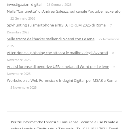
investigazioni digitali
28 Gennaio 2026
Nella “Cantinetta” di Andrea Galeazzi sul canale Youtube hackerato
22 Gennaio 2026
Spyhunting su smartphone all’IISFA FORUM 2025 di Roma
7
Dicembre 2025
Sulle tracce dell’hacker stalker di Noemi con Le Iene
27 Novembre
2025
Attenzione al phishing che attacca le mailbox degli Avvocati
8
Novembre 2025
Analisi forense di pendrive USB e metadati Word per Le Iene
6
Novembre 2025
Workshop su Web Forensics e Indagini Digitali per MSAB a Roma
5 Novembre 2025
Perizie Informatiche Forensi e Consulenze Tecniche a uso Privato o
valore Legale e Giudiziario in Tribunale - Tel.
011 1911 7921
, Email