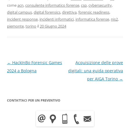
come
acn
,
consulente informatico forense
,
csp
,
cybersecurity
,
digital campus
,
digital forensics
,
direttiva
,
forensic readiness
,
incident response
,
incidenti informatici
,
informatica forense
,
nis2
,
piemonte
,
torino
il
20 Giugno 2024
Navigazione
←
HackInBo Forensic Games
Acquisizione delle prove
articolo
2024 a Bologna
digitali: una guida operativa
per AIGA Torino
→
CONTATTACI PER UN PREVENTIVO