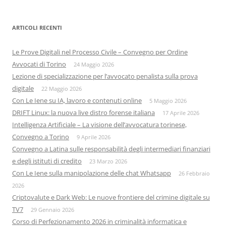
ARTICOLI RECENTI
Le Prove Digitali nel Processo Civile – Convegno per Ordine
Avvocati di Torino
24 Maggio 2026
Lezione di specializzazione per l’avvocato penalista sulla prova
digitale
22 Maggio 2026
Con Le Iene su IA, lavoro e contenuti online
5 Maggio 2026
DRIFT Linux: la nuova live distro forense italiana
17 Aprile 2026
Intelligenza Artificiale – La visione dell’avvocatura torinese,
Convegno a Torino
9 Aprile 2026
Convegno a Latina sulle responsabilità degli intermediari finanziari
e degli istituti di credito
23 Marzo 2026
Con Le Iene sulla manipolazione delle chat Whatsapp
26 Febbraio
2026
Criptovalute e Dark Web: Le nuove frontiere del crimine digitale su
TV7
29 Gennaio 2026
Corso di Perfezionamento 2026 in criminalità informatica e