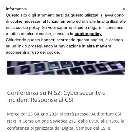
MENU
×
Informativa
Vai
Questo sito o gli strumenti terzi da questo utilizzati si avvalgono
al
di cookie necessari al funzionamento ed utili alle finalità illustrate
Studio d'Informatica Forense
contenuto
nella cookie policy. Se vuoi saperne di più o negare il consenso
a tutti o ad alcuni cookie, consulta la
cookie policy
.
Perizie Informatiche Forensi, CTP e CTU in Processi Civili e Penali
Chiudendo questo banner, scorrendo questa pagina, cliccando
su un link o proseguendo la navigazione in altra maniera,
acconsenti all’uso dei cookie.
Conferenza su NIS2, Cybersecurity e
Incident Response al CSI
Mercoledì 26 Giugno 2024 si terrà presso l’Auditorium CSI
Next in Corso Unione Sovietica 216, dalle 09:30 alle 13:00 la
conferenza organizzata dal Digital Campus del CSI e