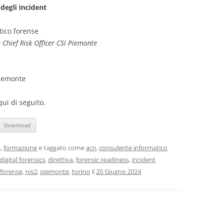
degli incident
ico forense
e
Chief Risk Officer CSI Piemonte
Piemonte
qui di seguito.
Download
i
,
formazione
e taggato come
acn
,
consulente informatico
digital forensics
,
direttiva
,
forensic readiness
,
incident
 forense
,
nis2
,
piemonte
,
torino
il
20 Giugno 2024