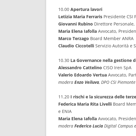
10.00
Apertura lavori
Letizia Maria Ferraris
Presidente CSI 
Giovanni Rubino
Direttore Personale
Maria Elena Iafolla
Avvocato, Preside
Marco Terzago
Board Member ANRA
Claudio Ciccotelli
Servizio Autorità e
10.30
La Governance nella gestione de
Alessandro Cattelino
CISO Iren SpA
Valerio Edoardo Vertua
Avvocato, Par
modera
Enzo Veiluva
, DPO CSI Piemonte
11.20
I rischi e la sicurezza delle terz
Federica Maria Rita Livelli
Board Memb
e ENIA
Maria Elena Iafolla
Avvocato, Preside
modera
Federico Lucia
Digital Campus 