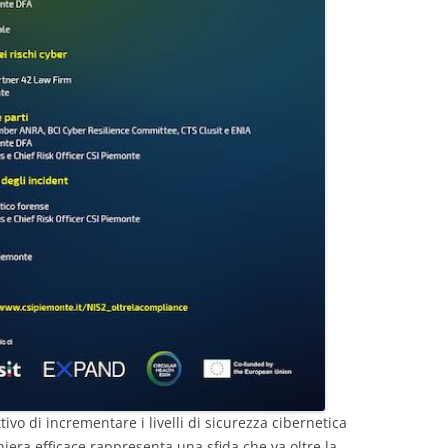
tivo di incrementare i livelli di sicurezza cibernetica
niera efficace rappresenta una sfida che va oltre la