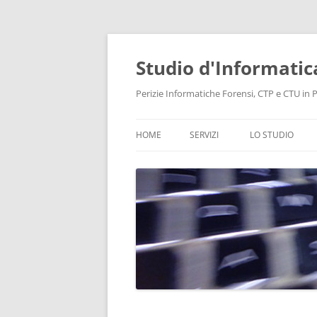
Vai
al
contenuto
Studio d'Informatic
Perizie Informatiche Forensi, CTP e CTU in Pr
HOME
SERVIZI
LO STUDIO
PERIZIE
LABORATORIO
CONSULENZA INFORMATICA
INTELLIGENCE
PROTEZIONE DATI E PRIVACY
RECUPERO DATI
BONIFICHE