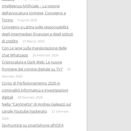
Intelligenza Artificiale – La visione
dell’avvocatura torinese, Convegno a
Torino
9 Aprile 2026
Convegno a Latina sulle responsabilità
degli intermediari finanziari e degli istituti
di credito
23 Marzo 2026
Con Le Iene sulla manipolazione delle
chat Whatsapp
26 Febbraio 2026
Criptovalute e Dark Web: Le nuove
frontiere del crimine digitale su TV7
29
Gennaio 2026
Corso di Perfezionamento 2026 in
criminalità informatica e investigazioni
digitali
28 Gennaio 2026
Nella “Cantinetta” di Andrea Galeazzi sul
canale Youtube hackerato
22 Gennaio
2026
Spyhunting su smartphone all’IISFA