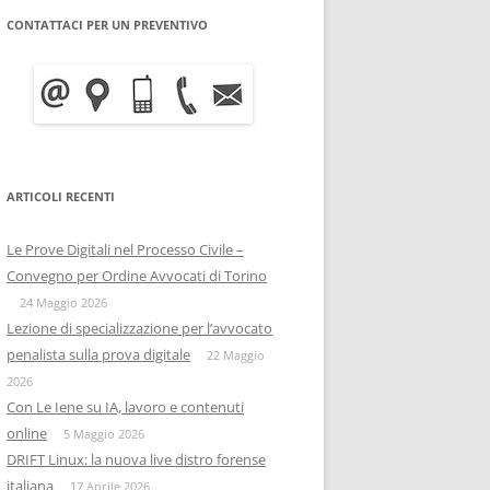
CONTATTACI PER UN PREVENTIVO
WRITE BLOCKER: COME
BITCOIN FORENSICS E
FUNZIONA, A COSA SERVE E
INTELLIGENCE SULLA
QUANTO COSTA
BLOCKCHAIN
INFORMATICA FORENSE
IISFA
MOBILE FORENSICS
ARTICOLI RECENTI
RIZIA WHATSAPP
PERSONE & PRIVACY
COPIA FORENSE
Le Prove Digitali nel Processo Civile –
RIZIA SU TELEGRAM
ONIF
CAPTATORE INFORMATICO
Convegno per Ordine Avvocati di Torino
OSINTITALIA
24 Maggio 2026
INFORMATICA GIURIDICA
Lezione di specializzazione per l’avvocato
penalista sulla prova digitale
DATA BREACH
22 Maggio
2026
DIGITAL FORENSICS
Con Le Iene su IA, lavoro e contenuti
online
5 Maggio 2026
DISTRIBUZIONE FORENSE
DRIFT Linux: la nuova live distro forense
italiana
17 Aprile 2026
COMPUTER FORENISCS