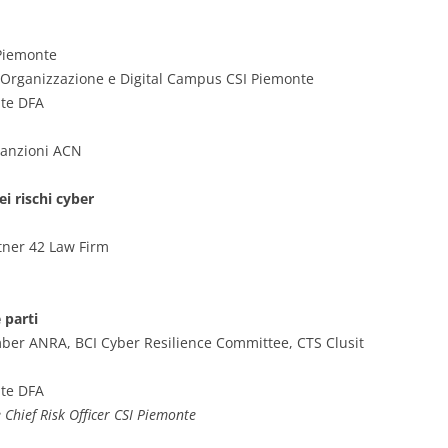
Piemonte
, Organizzazione e Digital Campus CSI Piemonte
nte DFA
 Sanzioni ACN
i rischi cyber
tner 42 Law Firm
e parti
er ANRA, BCI Cyber Resilience Committee, CTS Clusit
nte DFA
e
Chief Risk Officer CSI Piemonte