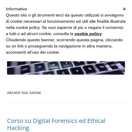
MENU
×
Informativa
Vai
Questo sito o gli strumenti terzi da questo utilizzati si avvalgono
al
di cookie necessari al funzionamento ed utili alle finalità illustrate
Studio d'Informatica Forense
contenuto
nella cookie policy. Se vuoi saperne di più o negare il consenso
a tutti o ad alcuni cookie, consulta la
cookie policy
.
Perizie Informatiche Forensi, CTP e CTU in Processi Civili e Penali
Chiudendo questo banner, scorrendo questa pagina, cliccando
su un link o proseguendo la navigazione in altra maniera,
acconsenti all’uso dei cookie.
ARCHIVI TAG:
AXIOM
Corso su Digital Forensics ed Ethical
Hacking