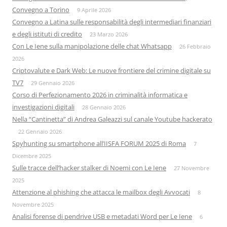
Convegno a Torino
9 Aprile 2026
Convegno a Latina sulle responsabilità degli intermediari finanziari
e degli istituti di credito
23 Marzo 2026
Con Le Iene sulla manipolazione delle chat Whatsapp
26 Febbraio
2026
Criptovalute e Dark Web: Le nuove frontiere del crimine digitale su
TV7
29 Gennaio 2026
Corso di Perfezionamento 2026 in criminalità informatica e
investigazioni digitali
28 Gennaio 2026
Nella “Cantinetta” di Andrea Galeazzi sul canale Youtube hackerato
22 Gennaio 2026
Spyhunting su smartphone all’IISFA FORUM 2025 di Roma
7
Dicembre 2025
Sulle tracce dell’hacker stalker di Noemi con Le Iene
27 Novembre
2025
Attenzione al phishing che attacca le mailbox degli Avvocati
8
Novembre 2025
Analisi forense di pendrive USB e metadati Word per Le Iene
6