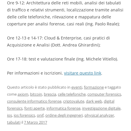
Ore 9-12: Architettura delle reti mobili, analisi dei tabulati
di traffico e relativi strumenti, localizzazione tramite analisi
delle celle telefoniche, rilevazione e mappatura delle
coperture per analisi forense, casi reali (Ing. Paolo Reale);
Ore 12-13 e 14-17: Cloud & Enterprise, casi pratici di
Acquisizione e Analisi (Dott. Andrea Ghirardini);
Ore 17-18: test e valutazione finale (Ing. Michele Vitiello).
Per informazioni e iscrizioni,
visitare questo link
.
Questo articolo è stato pubblicato in
eventi
,
formazione
e taggato
come
axiom
,
bitcoin
,
brescia
,
celle telefoniche
,
computer forensics
,
consulente informatico forense
,
criptovalute
,
dark web
,
digital
forensics
,
fonti aperte
,
informatica forense
,
investigazione digitale
,
ios
,
ios forensics
,
onif
,
ordine degli ingegneri
,
physical analyzer
,
tabulati
il
7 Marzo 2017