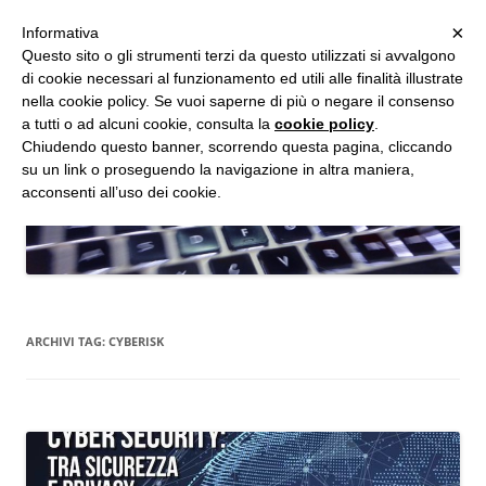
MENU
×
Informativa
Vai
Questo sito o gli strumenti terzi da questo utilizzati si avvalgono
al
di cookie necessari al funzionamento ed utili alle finalità illustrate
Studio d'Informatica Forense
contenuto
nella cookie policy. Se vuoi saperne di più o negare il consenso
a tutti o ad alcuni cookie, consulta la
cookie policy
.
Perizie Informatiche Forensi, CTP e CTU in Processi Civili e Penali
Chiudendo questo banner, scorrendo questa pagina, cliccando
su un link o proseguendo la navigazione in altra maniera,
acconsenti all’uso dei cookie.
ARCHIVI TAG:
CYBERISK