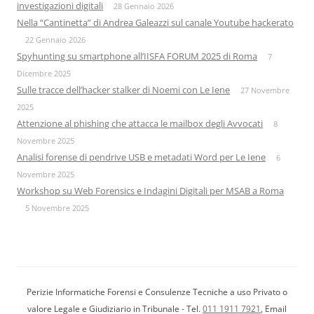
investigazioni digitali
28 Gennaio 2026
Nella “Cantinetta” di Andrea Galeazzi sul canale Youtube hackerato
22 Gennaio 2026
Spyhunting su smartphone all’IISFA FORUM 2025 di Roma
7
Dicembre 2025
Sulle tracce dell’hacker stalker di Noemi con Le Iene
27 Novembre
2025
Attenzione al phishing che attacca le mailbox degli Avvocati
8
Novembre 2025
Analisi forense di pendrive USB e metadati Word per Le Iene
6
Novembre 2025
Workshop su Web Forensics e Indagini Digitali per MSAB a Roma
5 Novembre 2025
Perizie Informatiche Forensi e Consulenze Tecniche a uso Privato o
valore Legale e Giudiziario in Tribunale - Tel.
011 1911 7921
, Email